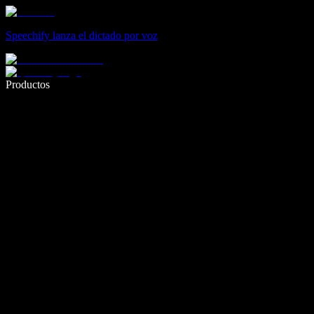
Speechify lanza el dictado por voz
Escribe 5× más rápido con dictado por voz
Productos
Más información