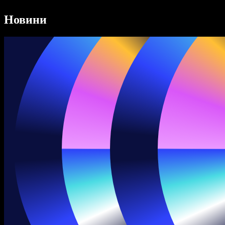
Speechify для DSA
Голосові агенти SIMBA
Новини
Speechify для розробників