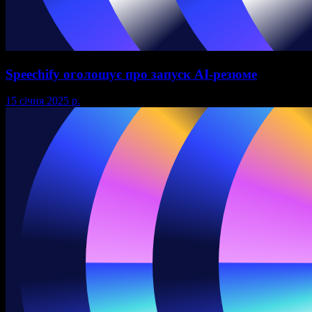
Speechify оголошує про запуск AI-резюме
15 січня 2025 р.