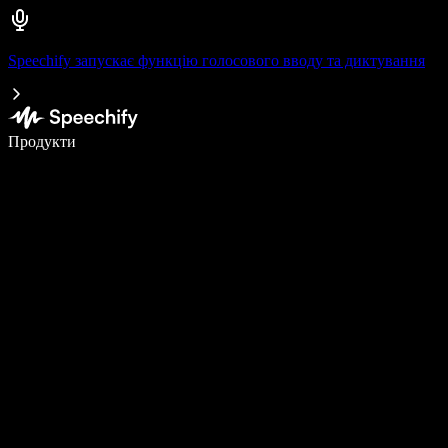
Speechify запускає функцію голосового вводу та диктування
Пишіть у 5 разів швидше за допомогою голосового введення
Продукти
Дізнатися більше