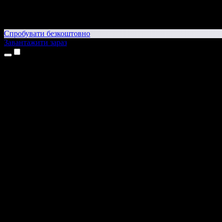
Спробувати безкоштовно
Завантажити зараз
Продукти
Текст у мовлення
Додатки для iPhone та iPad
Додаток для Android
Розширення для Chrome
Розширення для Edge
Вебдодаток
Додаток для Mac
Додаток для Windows