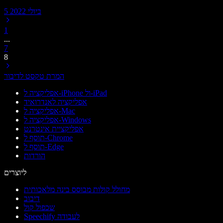
5 ביולי 2022
1
...
7
8
המרת טקסט לדיבור
אפליקציה ל-iPhone ול-iPad
אפליקציה לאנדרואיד
אפליקציה ל-Mac
אפליקציה ל-Windows
אפליקציית אינטרנט
תוסף ל-Chrome
תוסף ל-Edge
הורדות
ליוצרים
מחולל קולות מבוסס בינה מלאכותית
דיבוב
שכפול קול
Speechify לעבודה