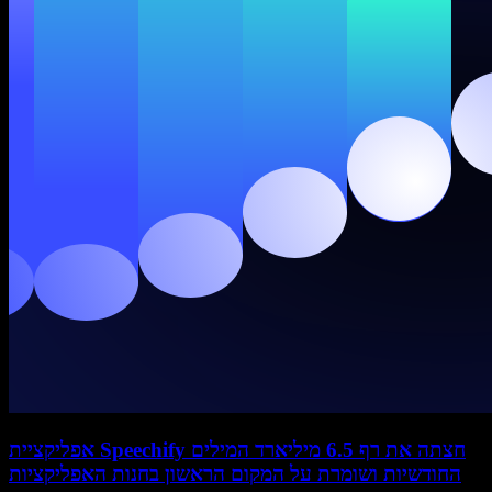
אפליקציית Speechify חצתה את רף 6.5 מיליארד המילים
החודשיות ושומרת על המקום הראשון בחנות האפליקציות