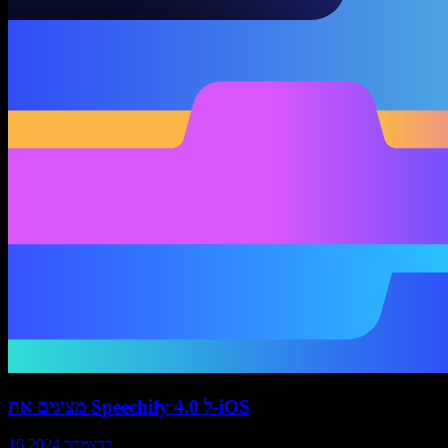
מציגים את Speechify 4.0 ל‑iOS
16 בדצמבר 2024