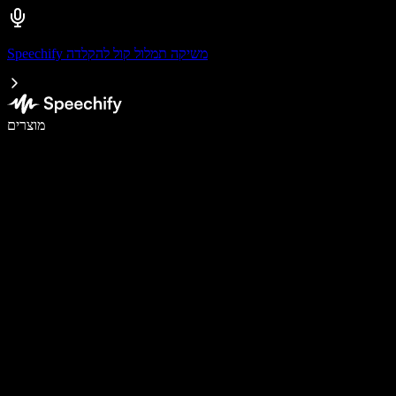
Speechify משיקה תמלול קול להקלדה
לכתוב פי 5 מהר יותר עם הכתבה קולית
מוצרים
למידע נוסף