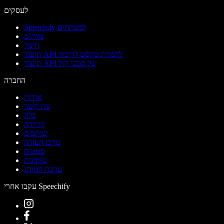
לעסקים
Speechify למפתחים
צוותים
חינוך
תיעוד API להמרת טקסט לדיבור
תיעוד API של סוכני קול
החברה
אודות
צרו קשר
בלוג
קריירה
שותפים
מרכז העזרה
סטטוס
עיתונות
ערכת המותג
עקבו אחרי Speechify