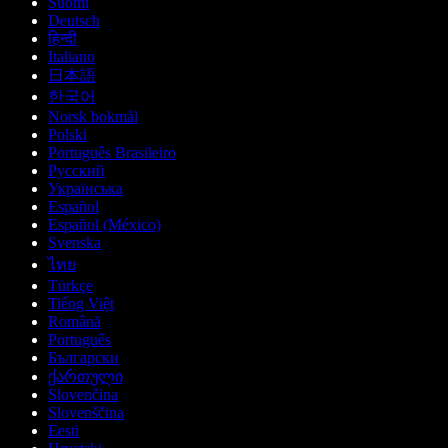
Suomi
Deutsch
हिन्दी
Italiano
日本語
한국어
Norsk bokmål
Polski
Português Brasileiro
Русский
Українська
Español
Español (México)
Svenska
ไทย
Türkçe
Tiếng Việt
Română
Português
Български
ქართული
Slovenčina
Slovenščina
Eesti