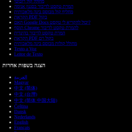
מחולל קול רובוטי
המרת טקסט לדיבור בסגנון אנימה
מחליף קול מבוסס בינה מלאכותית
הקראת PDF בקול
האם Google Docs יכול להקריא לי טקסט?
תוסף Chrome להמרת טקסט לדיבור
המרת טקסט לדיבור בהינדית
הקראת PDF בקול רם
מחולל קולות מבוסס בינה מלאכותית
Texto a Voz
Leitor de Texto
הצגה בשפות אחרות
العربية
Magyar
中文 (简体)
中文 (台灣)
中文 (简体 中国大陆)
Čeština
Dansk
Nederlands
English
Français