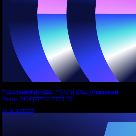
מנכ״ל Speechify מגלם את קלדין בכנס Dragonsteel
Nexus 2024 של ברנדון סנדרסון
19 בדצמבר 2024