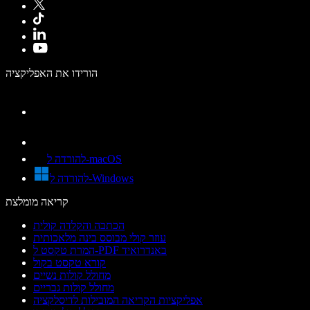
הורידו את האפליקציה
להורדה ל-macOS
להורדה ל-Windows
קריאה מומלצת
הכתבה והקלדה קולית
עוזר קולי מבוסס בינה מלאכותית
המרת טקסט ל-PDF באנדרואיד
קורא טקסט בקול
מחולל קולות נשיים
מחולל קולות גבריים
אפליקציות הקריאה המובילות לדיסלקציה