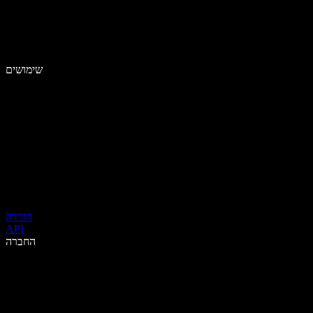
שימושים
הורדה
API
החברה