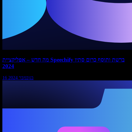
מה חדש – אפליקציית Speechify ברשת ותוסף כרום סתיו
2024
16 בנובמבר 2024