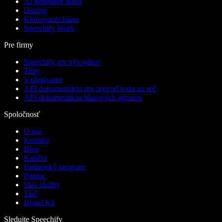
AI generátor hlasu
Dabing
Klonovanie hlasu
Speechify Work
Pre firmy
Speechify pre vývojárov
Tímy
Vzdelávanie
API dokumentácia pre prevod textu na reč
API dokumentácia hlasových agentov
Spoločnosť
O nás
Kontakt
Blog
Kariéra
Partnerský program
Pomoc
Stav služby
Tlač
Brand Kit
Sledujte Speechify