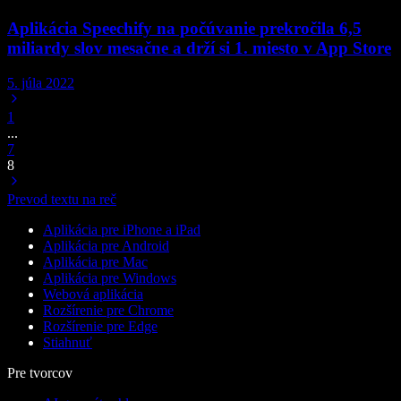
Aplikácia Speechify na počúvanie prekročila 6,5
miliardy slov mesačne a drží si 1. miesto v App Store
5. júla 2022
1
...
7
8
Prevod textu na reč
Aplikácia pre iPhone a iPad
Aplikácia pre Android
Aplikácia pre Mac
Aplikácia pre Windows
Webová aplikácia
Rozšírenie pre Chrome
Rozšírenie pre Edge
Stiahnuť
Pre tvorcov