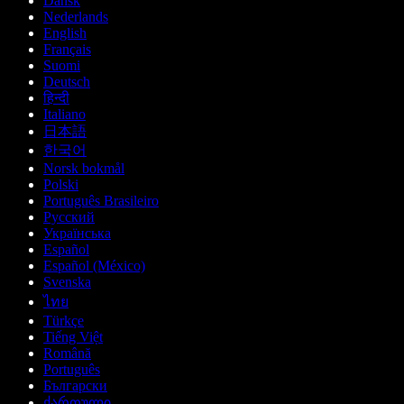
Dansk
Nederlands
English
Français
Suomi
Deutsch
हिन्दी
Italiano
日本語
한국어
Norsk bokmål
Polski
Português Brasileiro
Русский
Українська
Español
Español (México)
Svenska
ไทย
Türkçe
Tiếng Việt
Română
Português
Български
ქართული