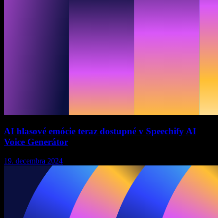
AI hlasové emócie teraz dostupné v Speechify AI
Voice Generátor
19. decembra 2024