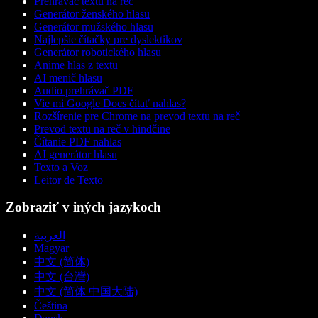
Prehrávač textu na reč
Generátor ženského hlasu
Generátor mužského hlasu
Najlepšie čítačky pre dyslektikov
Generátor robotického hlasu
Anime hlas z textu
AI menič hlasu
Audio prehrávač PDF
Vie mi Google Docs čítať nahlas?
Rozšírenie pre Chrome na prevod textu na reč
Prevod textu na reč v hindčine
Čítanie PDF nahlas
AI generátor hlasu
Texto a Voz
Leitor de Texto
Zobraziť v iných jazykoch
العربية
Magyar
中文 (简体)
中文 (台灣)
中文 (简体 中国大陆)
Čeština