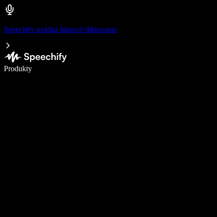
Speechify uvádza hlasové diktovanie
Píšte 5× rýchlejšie pomocou hlasového diktovania
Produkty
Zistiť viac