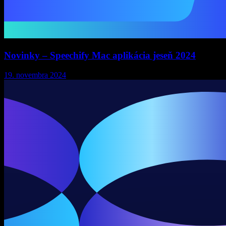
Novinky – Speechify Mac aplikácia jeseň 2024
19. novembra 2024