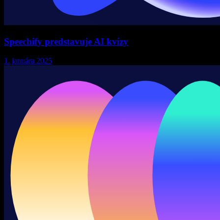
Speechify predstavuje AI kvízy
1. januára 2025