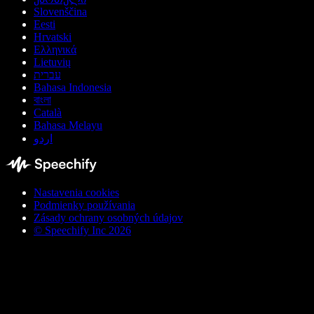
Slovenščina
Eesti
Hrvatski
Ελληνικά
Lietuvių
עברית
Bahasa Indonesia
বাংলা
Català
Bahasa Melayu
اردو
Nastavenia cookies
Podmienky používania
Zásady ochrany osobných údajov
© Speechify Inc 2026