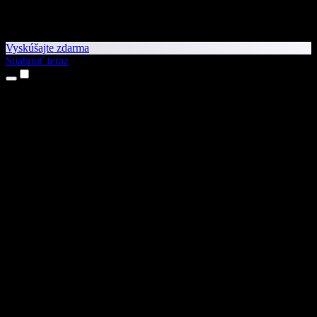
Vyskúšajte zdarma
Stiahnuť teraz
Produkty
Prevod textu na reč
Aplikácie pre iPhone a iPad
Aplikácia pre Android
Rozšírenie pre Chrome
Rozšírenie pre Edge
Webová aplikácia
Aplikácia pre Mac
Aplikácia pre Windows