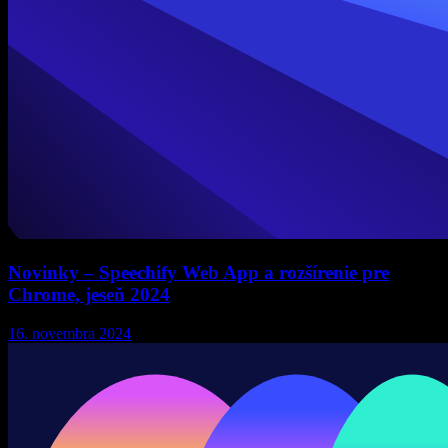
Novinky – Speechify Web App a rozšírenie pre
Chrome, jeseň 2024
16. novembra 2024