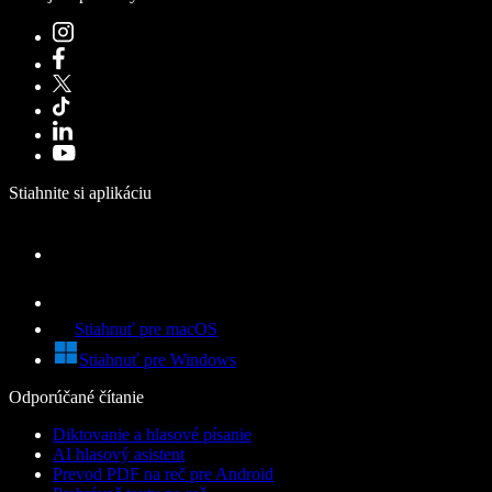
Stiahnite si aplikáciu
Stiahnuť pre macOS
Stiahnuť pre Windows
Odporúčané čítanie
Diktovanie a hlasové písanie
AI hlasový asistent
Prevod PDF na reč pre Android