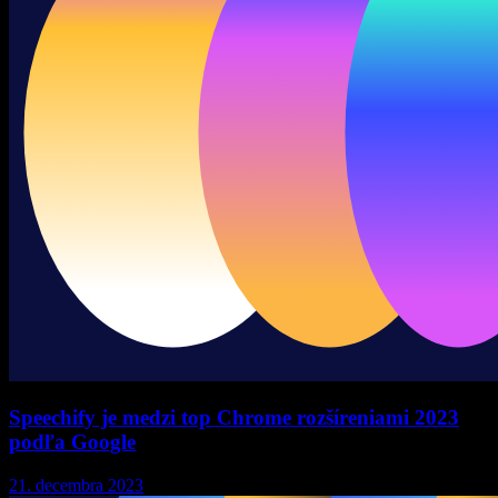
Speechify je medzi top Chrome rozšíreniami 2023
podľa Google
21. decembra 2023