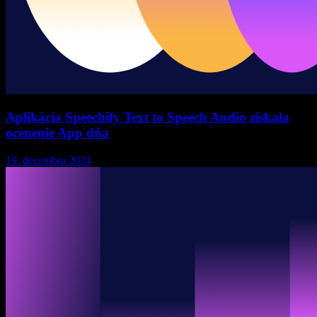
Aplikácia Speechify Text to Speech Audio získala
ocenenie App dňa
19. decembra 2024