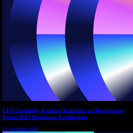
CEO Speechify si zahral Kaladina na Dragonsteel
Nexus 2024 Brandona Sandersona
19. decembra 2024