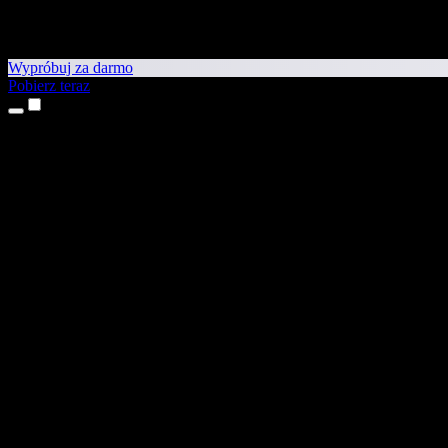
Wypróbuj za darmo
Pobierz teraz
Produkty
Tekst na mowę
Aplikacje na iPhone’a i iPada
Aplikacja na Androida
Rozszerzenie do Chrome
Rozszerzenie do Edge
Aplikacja webowa
Aplikacja na Maca
Aplikacja na Windows