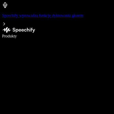
Speechify wprowadza funkcję dyktowania głosem
Pisz 5× szybciej dzięki dyktowaniu głosowemu
Produkty
Dowiedz się więcej