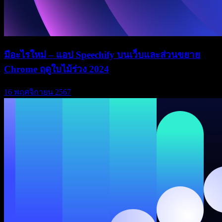
มีอะไรใหม่ – แอป Speechify บนเว็บและส่วนขยาย
Chrome ฤดูใบไม้ร่วง 2024
16 พฤศจิกายน 2567