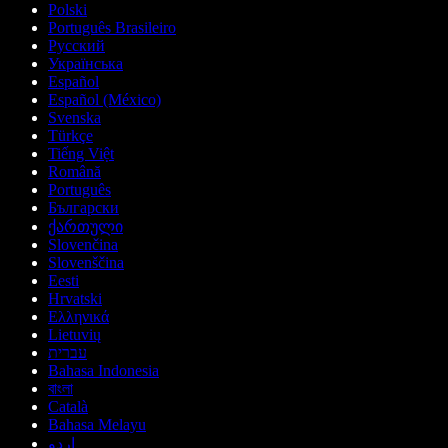
Polski
Português Brasileiro
Русский
Українська
Español
Español (México)
Svenska
Türkçe
Tiếng Việt
Română
Português
Български
ქართული
Slovenčina
Slovenščina
Eesti
Hrvatski
Ελληνικά
Lietuvių
עברית
Bahasa Indonesia
বাংলা
Català
Bahasa Melayu
اردو