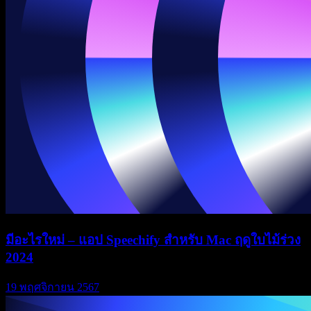
มีอะไรใหม่ – แอป Speechify สำหรับ Mac ฤดูใบไม้ร่วง
2024
19 พฤศจิกายน 2567