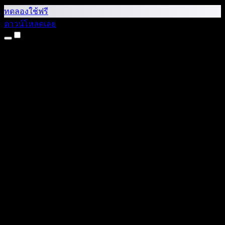
ทดลองใช้ฟรี
ดาวน์โหลดเลย
ผลิตภัณฑ์
แปลงข้อความเป็นเสียง
แอป iPhone และ iPad
แอป Android
ส่วนขยาย Chrome
ส่วนขยาย Edge
เว็บแอป
แอป Mac
แอป Windows