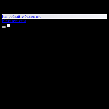
Изпробвайте безплатно
Изтеглете сега
Продукти
Текст в реч
Приложения за iPhone и iPad
Приложение за Android
Разширение за Chrome
Разширение за Edge
Уеб приложение
Приложение за Mac
Приложение за Windows