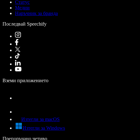
Статус
Медии
Наръчник за бранда
Последвай Speechify
Вземи приложението
Изтегли за macOS
Изтегли за Windows
Препоръчано четиво