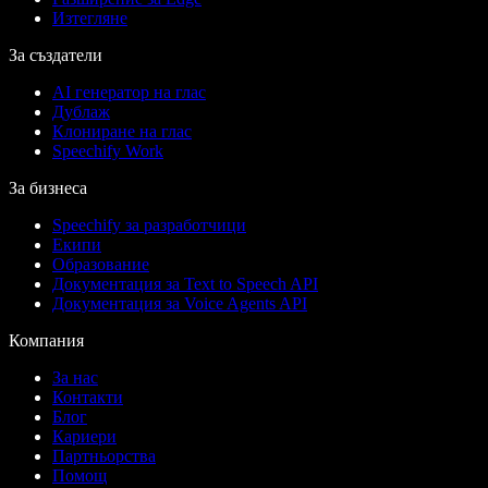
Изтегляне
За създатели
AI генератор на глас
Дублаж
Клониране на глас
Speechify Work
За бизнеса
Speechify за разработчици
Екипи
Образование
Документация за Text to Speech API
Документация за Voice Agents API
Компания
За нас
Контакти
Блог
Кариери
Партньорства
Помощ