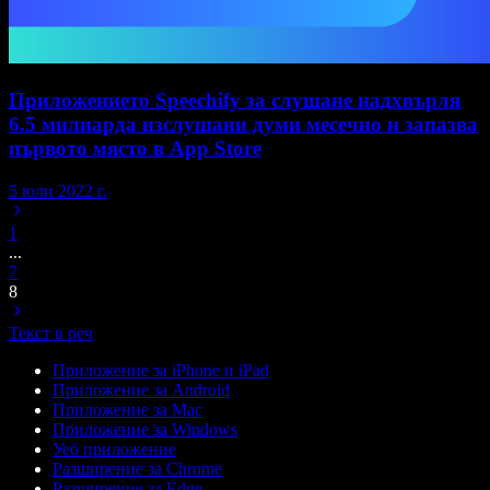
Приложението Speechify за слушане надхвърля
6.5 милиарда изслушани думи месечно и запазва
първото място в App Store
5 юли 2022 г.
1
...
7
8
Текст в реч
Приложение за iPhone и iPad
Приложение за Android
Приложение за Mac
Приложение за Windows
Уеб приложение
Разширение за Chrome
Разширение за Edge