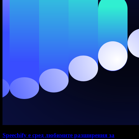
Speechify е сред любимите разширения за