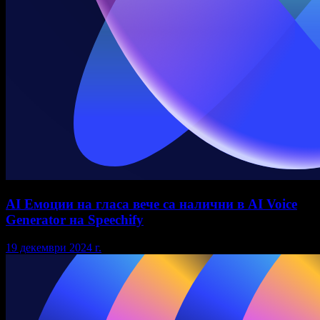
AI Емоции на гласа вече са налични в AI Voice
Generator на Speechify
19 декември 2024 г.