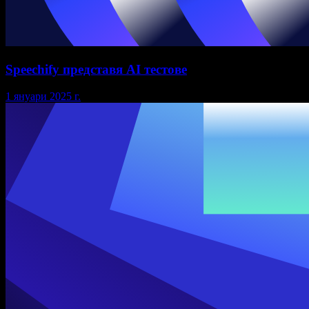
Speechify представя AI тестове
1 януари 2025 г.