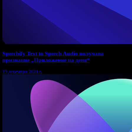
Speechify Text to Speech Audio получава
признание „Приложение на деня“
19 декември 2024 г.