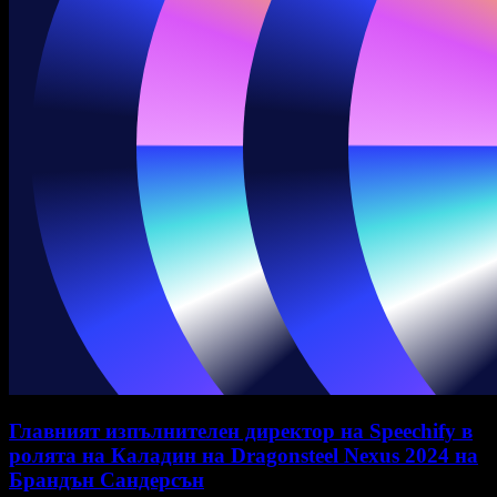
Главният изпълнителен директор на Speechify в
ролята на Каладин на Dragonsteel Nexus 2024 на
Брандън Сандерсън