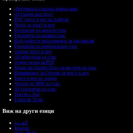
Диктовка и гласово въвеждане
AI гласов асистент
PDF текст в реч за Android
Четец за текст в реч
Генератор на женски глас
Генератор на мъжки глас
Най-добрите приложения за дислексия
Генератор на роботизиран глас
Аниме текст в реч
AI чейнджър на глас
Аудио четец за PDF
Може ли Google Docs да ми чете на глас
Разширение за Chrome за текст в реч
Текст в реч на хинди
Четене на PDF на глас
AI генератор на глас
Тексто а Вос
Leitor de Texto
Виж на други езици
العربية
Magyar