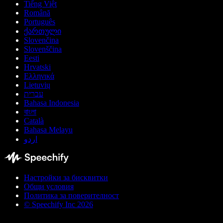
Tiếng Việt
Română
Português
ქართული
Slovenčina
Slovenščina
Eesti
Hrvatski
Ελληνικά
Lietuvių
עברית
Bahasa Indonesia
বাংলা
Català
Bahasa Melayu
اردو
Настройки за бисквитки
Общи условия
Политика за поверителност
© Speechify Inc 2026