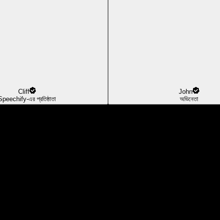
Cliff
John
Speechify-এর প্রতিষ্ঠাতা
অভিনেতা