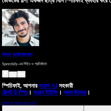
ডেভিডের গল্প: একজন ছাত্র যিনি স্পিচিফাই ব্যবহার করে
ক্লিফ ওয়েইৎজম্যান
Speechify-এর সিইও ও প্রতিষ্ঠাতা
স্পিচিফাই, আপনার
ভয়েস AI
সহকারী
টেক্সট-টু-স্পিচ
।
ভয়েস টাইপিং
।
দ্রুত উত্তর
।
বিনামূল্যে ব্যবহার করে দেখুন