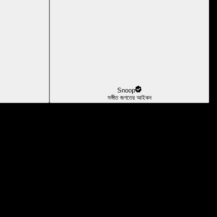
Snoop
সঙ্গীত জগতের আইকন