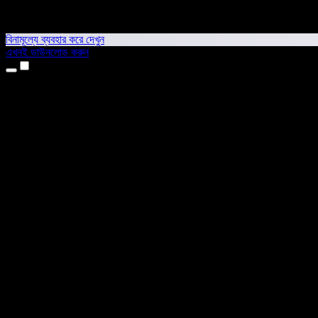
বিনামূল্যে ব্যবহার করে দেখুন
এখনই ডাউনলোড করুন
প্রোডাক্ট
টেক্সট টু স্পিচ
আইফোন ও আইপ্যাড অ্যাপ
অ্যান্ড্রয়েড অ্যাপ
ক্রোম এক্সটেনশন
এজ এক্সটেনশন
ওয়েব অ্যাপ
ম্যাক অ্যাপ
উইন্ডোজ অ্যাপ
এআই ভয়েস জেনারেটর