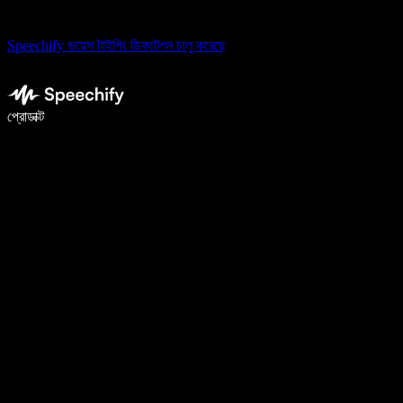
Speechify ভয়েস টাইপিং ডিকটেশন চালু করেছে
ভয়েস টাইপিং দিয়ে ৫ গুণ দ্রুত লিখুন
প্রোডাক্ট
আরও জানুন