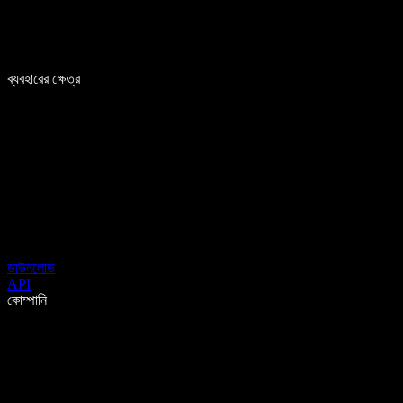
ব্যবহারের ক্ষেত্র
ডাউনলোড
API
কোম্পানি