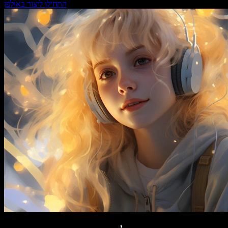
התחילו ליצור באולפן