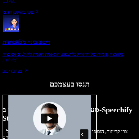
שלכם.
צפו באולפן וידאו
דיבוב בינה מלאכותית
בלחיצה, המירו כל וידאו לכל שפה. התאמה חכמה לקול, אינטונציה
ומהירות.
צפו בדיבוב
תנסו בעצמכם
טעימה קטנה ממה שתוכלו ליצור ב-Speechify
Studio.
צרו קריינות, הוסיפו תמונות ללא זכויות, אודיו, סרטונים ושיבוט קול –
לפרויקטים קוליים־חזותיים מושלמים.