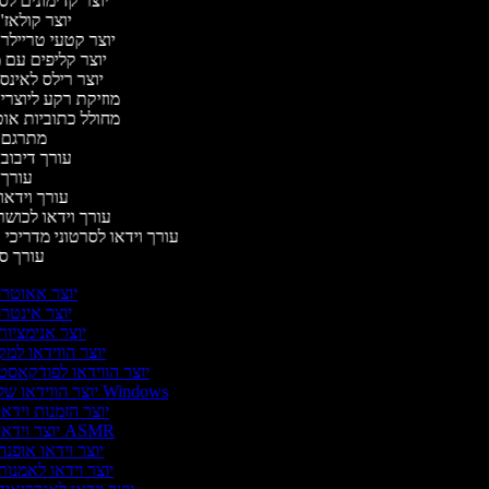
יוצר קדימונים ל
יוצר קולאז'
יוצר קטעי טריילר
יוצר קליפים עם 
יוצר רילס לאינ
מוזיקת רקע ליוצרי
מחולל כתוביות או
מתרגם 
עורך דיבוב
עורך
עורך וידאו 
עורך וידאו לכושר
עורך וידאו לסרטוני מדריכי
עורך 
יוצר אאוטרו
יוצר אינטר
יוצר אנימציו
יוצר הווידאו למ
יוצר הווידאו לפודקאסט
יוצר הווידאו של Windows
יוצר הזמנות וידא
יוצר וידאו ASMR
יוצר וידאו אופנ
יוצר וידאו לאמנו