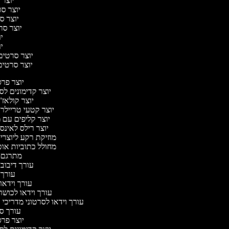
יוצר 
יוצר סרט
יוצר סר
יוצר סרט
יו
יו
יוצר סרטים מ
יוצר סרטים 
יוצר פר
יוצר קדימונים ל
יוצר קולאז'
יוצר קטעי טריילר
יוצר קליפים עם 
יוצר רילס לאינ
מוזיקת רקע ליוצרי
מחולל כתוביות או
מתרגם 
עורך דיבוב
עורך
עורך וידאו 
עורך וידאו לכושר
עורך וידאו לסרטוני מדריכי
עורך 
יוצר פר