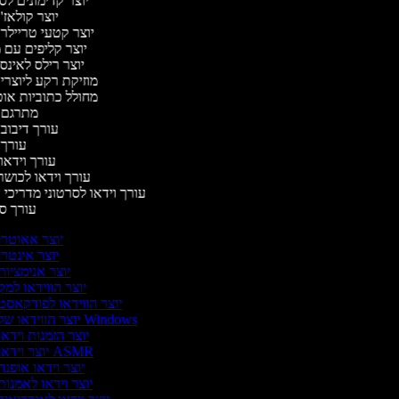
יוצר קדימונים ל
יוצר קולאז'
יוצר קטעי טריילר
יוצר קליפים עם 
יוצר רילס לאינ
מוזיקת רקע ליוצרי
מחולל כתוביות או
מתרגם 
עורך דיבוב
עורך
עורך וידאו 
עורך וידאו לכושר
עורך וידאו לסרטוני מדריכי
עורך 
יוצר אאוטרו
יוצר אינטר
יוצר אנימציו
יוצר הווידאו למ
יוצר הווידאו לפודקאסט
יוצר הווידאו של Windows
יוצר הזמנות וידא
יוצר וידאו ASMR
יוצר וידאו אופנ
יוצר וידאו לאמנו