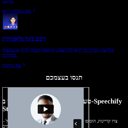
שלכם.
צפו באולפן וידאו
דיבוב בינה מלאכותית
בלחיצה, המירו כל וידאו לכל שפה. התאמה חכמה לקול, אינטונציה
ומהירות.
צפו בדיבוב
תנסו בעצמכם
טעימה קטנה ממה שתוכלו ליצור ב-Speechify
Studio.
צרו קריינות, הוסיפו תמונות ללא זכויות, אודיו, סרטונים ושיבוט קול –
לפרויקטים קוליים־חזותיים מושלמים.