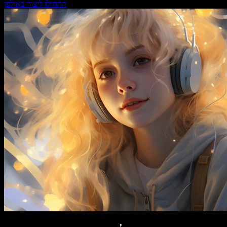
התחילו ליצור באולפן