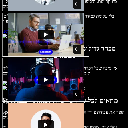
צרו קריינות, הוסיפו תמונות ללא זכויות, אודיו, סרטונים ושיבוט קול –
לפרויקטים קוליים־חזותיים מושלמים.
בלי עקומת למידה – הכול זמין בדפדפן. יוצרי תוכן כבר לא מוגבלים,
ויכולים להחיות כל רעיון.
התחילו ליצור באולפן
מבחר גדול של קולות נשים וגברים במגוון
מבטאים
אין סיבה שכל הפרויקטים יישמעו אותו דבר. בחרו מתוך מאות קולות
ומבטאים של בינה מלאכותית והתאימו אותם אליכם.
Speechify Studio מתאים לכל גודל של צוות
Speechify Studio הופך את עבודת צוותי הקריאייטיב לפשוטה בכל גודל.
מעסק בודד ועד צוותים ארגוניים.
נהלו צוות, שתפו חומרים, עבדו יחד והוציאו פרויקטים מהר מאי פעם.