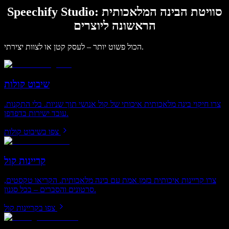
Speechify Studio: סוויטת הבינה המלאכותית
הראשונה ליוצרים
הכול פשוט יותר – לעסק קטן או לצוות יצירתי.
שיבוט קולות
צרו חיקוי בינה מלאכותית איכותי של קול אנושי תוך שניות. בלי התקנות.
עובד ישירות בדפדפן.
צפו בשיבוט קולות
קריינות קול
צרו קריינות איכותית בזמן אמת עם בינה מלאכותית. הקריאו טקסטים,
סרטונים והסברים – בכל סגנון.
צפו בקריינות קול