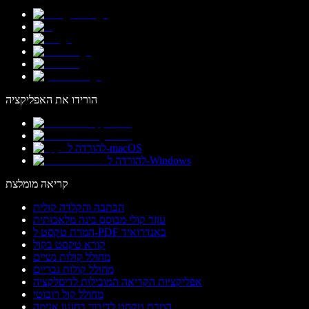
הורידו את האפליקציה
להורדה ל-macOS
להורדה ל-Windows
קריאה מומלצת
הכתבה והקלדה קולית
עוזר קולי מבוסס בינה מלאכותית
המרת טקסט ל-PDF באנדרואיד
קורא טקסט בקול
מחולל קולות נשיים
מחולל קולות גבריים
אפליקציות הקריאה המובילות לדיסלקציה
מחולל קול רובוטי
המרת טקסט לדיבור בסגנון אנימה