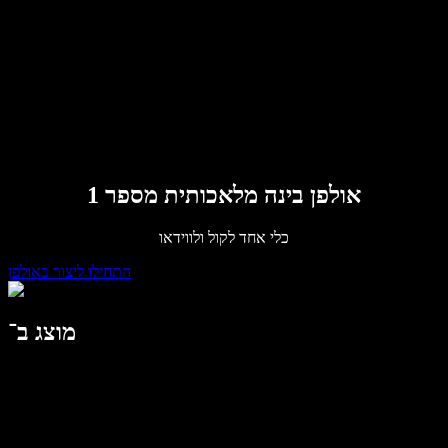
לארגונים
Speechify לארגונים ולחינוך
דברו עם צוות המכירות
Speechify לנגישות במקום העבודה
Speechify ל-DSA
סוכני הקול של SIMBA
Speechify למפתחים
אולפן בינה מלאכותית מספר 1
כלי אחד לקול ולווידאו
התחילו ליצור באולפן
מוצג ב־