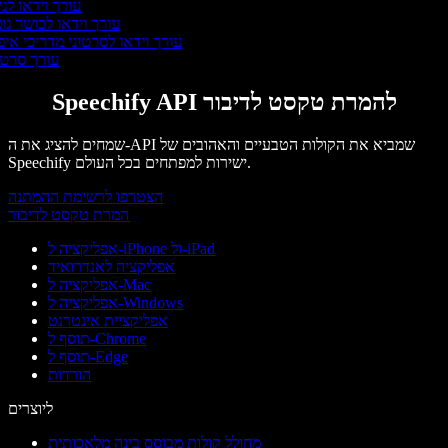
עורך וידאו לגי
עורך וידאו לכושר גופ
עורך וידאו לסרטוני מדריכי איפ
עורך סרט
Speechify API להמרת טקסט לדיבור
שמחים להציג את ה-API שמביא את הקולות הטבעיים והאהובים של
Speechify ישירות למפתחים בכל העולם.
הצטרפו לרשימת ההמתנה
המרת טקסט לדיבור
אפליקציה ל-iPhone ול-iPad
אפליקציה לאנדרואיד
אפליקציה ל-Mac
אפליקציה ל-Windows
אפליקציית אינטרנט
תוסף ל-Chrome
תוסף ל-Edge
הורדות
ליוצרים
מחולל קולות מבוסס בינה מלאכותית