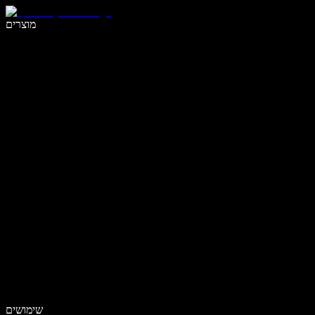
לכתוב פי 5 מהר יותר עם הכתבה קולית
מוצרים
למידע נוסף
שימושים