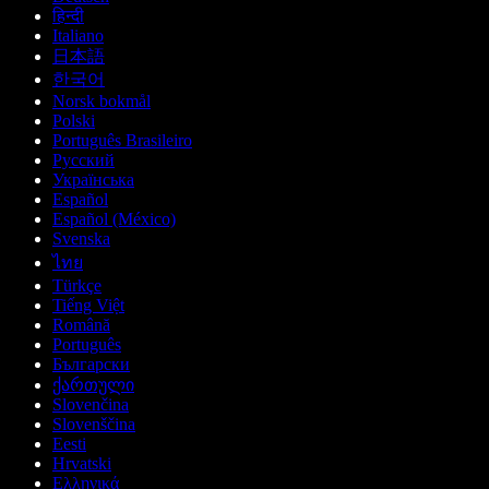
हिन्दी
Italiano
日本語
한국어
Norsk bokmål
Polski
Português Brasileiro
Русский
Українська
Español
Español (México)
Svenska
ไทย
Türkçe
Tiếng Việt
Română
Português
Български
ქართული
Slovenčina
Slovenščina
Eesti
Hrvatski
Ελληνικά