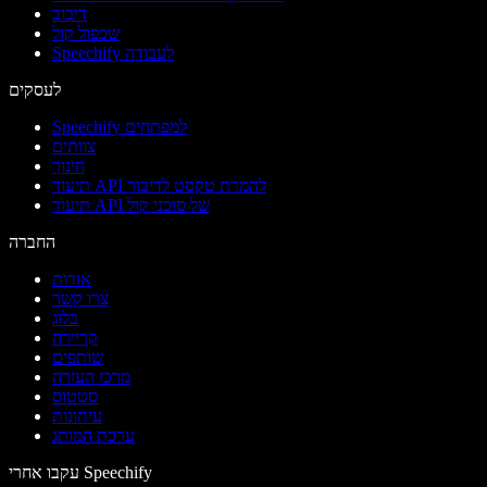
דיבוב
שכפול קול
Speechify לעבודה
לעסקים
Speechify למפתחים
צוותים
חינוך
תיעוד API להמרת טקסט לדיבור
תיעוד API של סוכני קול
החברה
אודות
צרו קשר
בלוג
קריירה
שותפים
מרכז העזרה
סטטוס
עיתונות
ערכת המותג
עקבו אחרי Speechify