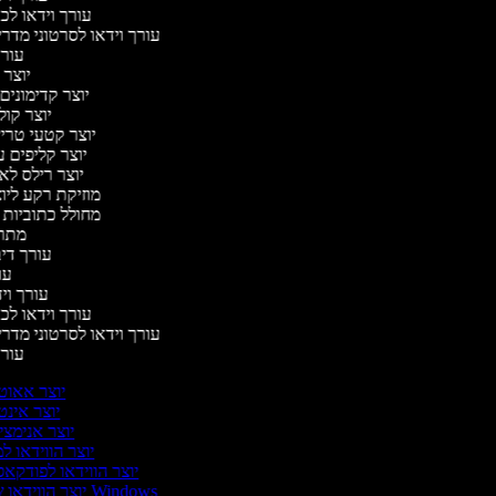
עורך וידאו לכ
עורך וידאו לסרטוני מדרי
עור
יוצר
יוצר קדימוני
יוצר קול
יוצר קטעי טריי
יוצר קליפים 
יוצר רילס ל
מוזיקת רקע ליוצ
מחולל כתוביות
מתר
עורך די
עו
עורך ויד
עורך וידאו לכ
עורך וידאו לסרטוני מדרי
עור
יוצר אאוט
יוצר אינט
יוצר אנימצי
יוצר הווידאו ל
יוצר הווידאו לפודקא
יוצר הווידאו של Windows