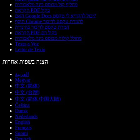
מחליף קול מבוסס בינה מלאכותית
הקראת PDF בקול
האם Google Docs יכול להקריא לי טקסט?
תוסף Chrome להמרת טקסט לדיבור
המרת טקסט לדיבור בהינדית
הקראת PDF בקול רם
מחולל קולות מבוסס בינה מלאכותית
Texto a Voz
Leitor de Texto
הצגה בשפות אחרות
العربية
Magyar
中文 (简体)
中文 (台灣)
中文 (简体 中国大陆)
Čeština
Dansk
Nederlands
English
Français
Suomi
Deutsch