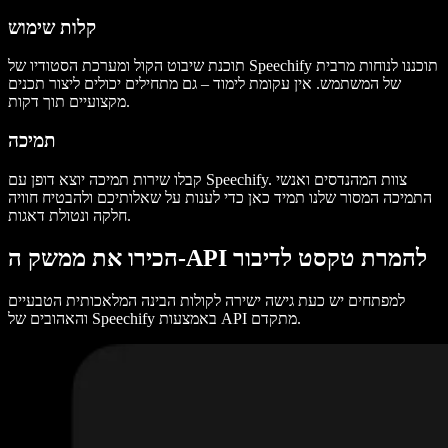
קלות שימוש
תוכנת שיבוט הקול ומערכת הסטודיו של Speechify תוכננו לנוחות מרבית
של המשתמש. אין עקומת לימוד – גם מתחילים יכולים ליצור תכנים
מקצועיים תוך דקות.
תמיכה
קבלו שירות תמיכה יוצא דופן עם Speechify. צוות המהנדסים ואנשי
התמיכה המסור שלנו תמיד כאן כדי לענות על שאלותיכם ולהבטיח חוויה
חלקה ונטולת דאגות.
הכירו את ממשק ה-API להמרת טקסט לדיבור
למפתחים יש כעת גישה ישירה לקולות הבינה המלאכותית הטבעיים
והאהובים של Speechify באמצעות API מתקדם.