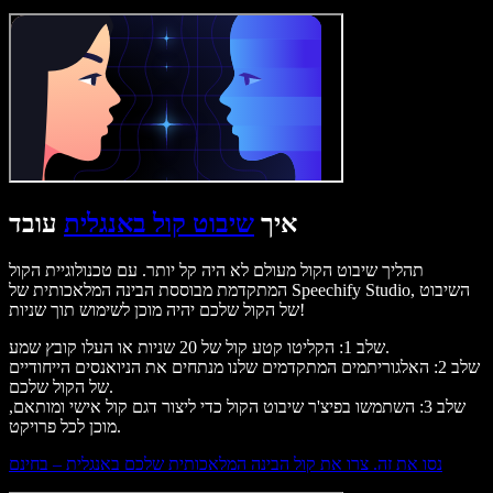
איך
שיבוט קול באנגלית
עובד
תהליך שיבוט הקול מעולם לא היה קל יותר. עם טכנולוגיית הקול
המתקדמת מבוססת הבינה המלאכותית של Speechify Studio, השיבוט
של הקול שלכם יהיה מוכן לשימוש תוך שניות!
שלב 1: הקליטו קטע קול של 20 שניות או העלו קובץ שמע.
שלב 2: האלגוריתמים המתקדמים שלנו מנתחים את הניואנסים הייחודיים
של הקול שלכם.
שלב 3: השתמשו בפיצ'ר שיבוט הקול כדי ליצור דגם קול אישי ומותאם,
מוכן לכל פרויקט.
נסו את זה. צרו את קול הבינה המלאכותית שלכם באנגלית – בחינם