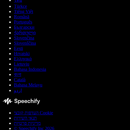
ไทย
Türkçe
Tiếng Việt
Română
Português
Български
ქართული
Slovenčina
Slovenščina
Eesti
Hrvatski
Ελληνικά
Lietuvių
Bahasa Indonesia
বাংলা
Català
Bahasa Melayu
اردو
העדפות קובצי Cookie
תנאי השירות
מדיניות פרטיות
© Speechify Inc 2026