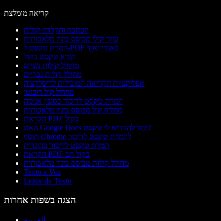
קריאה מומלצת
הכתבה והקלדה קולית
עוזר קולי מבוסס בינה מלאכותית
המרת טקסט ל-PDF באנדרואיד
קורא טקסט בקול
מחולל קולות נשיים
מחולל קולות גבריים
אפליקציות הקריאה המובילות לדיסלקציה
מחולל קול רובוטי
המרת טקסט לדיבור בסגנון אנימה
מחליף קול מבוסס בינה מלאכותית
הקראת PDF בקול
האם Google Docs יכול להקריא לי טקסט?
תוסף Chrome להמרת טקסט לדיבור
המרת טקסט לדיבור בהינדית
הקראת PDF בקול רם
מחולל קולות מבוסס בינה מלאכותית
Texto a Voz
Leitor de Texto
הצגה בשפות אחרות
العربية