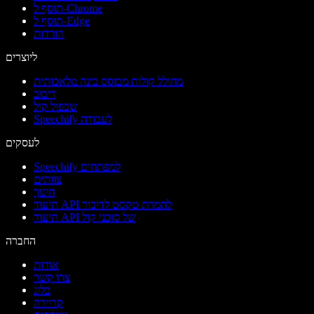
תוסף ל-Chrome
תוסף ל-Edge
הורדות
ליוצרים
מחולל קולות מבוסס בינה מלאכותית
דיבוב
שכפול קול
Speechify לעבודה
לעסקים
Speechify למפתחים
צוותים
חינוך
תיעוד API להמרת טקסט לדיבור
תיעוד API של סוכני קול
החברה
אודות
צרו קשר
בלוג
קריירה