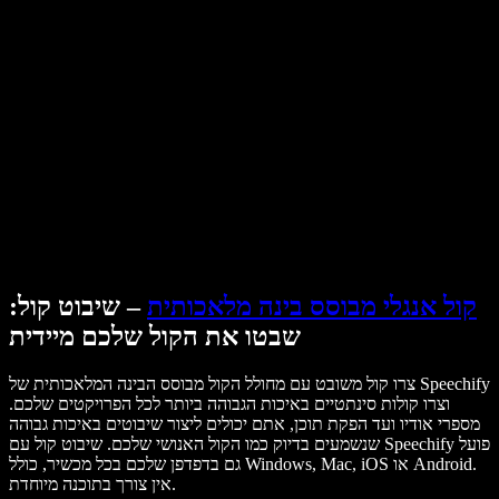
מקרי בוחן ל-B2B
משנה קול עם בינה מלאכותית
ביקורות
אפליקציות להקראת טקסט
בתקשורת
הקרא לי
קורא טקסט בקול
לארגונים
Speechify לארגונים ולחינוך
דברו עם צוות המכירות
Speechify לנגישות במקום העבודה
Speechify ל-DSA
סוכני הקול של SIMBA
Speechify למפתחים
קול אנגלי מבוסס בינה מלאכותית
– שיבוט קול:
שבטו את הקול שלכם מיידית
צרו קול משובט עם מחולל הקול מבוסס הבינה המלאכותית של Speechify
וצרו קולות סינתטיים באיכות הגבוהה ביותר לכל הפרויקטים שלכם.
מספרי אודיו ועד הפקת תוכן, אתם יכולים ליצור שיבוטים באיכות גבוהה
שנשמעים בדיוק כמו הקול האנושי שלכם. שיבוט קול עם Speechify פועל
גם בדפדפן שלכם בכל מכשיר, כולל Windows, Mac, iOS או Android.
אין צורך בתוכנה מיוחדת.