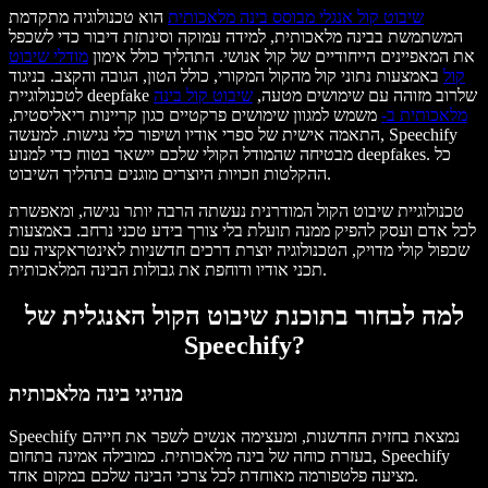
שיבוט קול אנגלי מבוסס בינה מלאכותית
הוא טכנולוגיה מתקדמת
המשתמשת בבינה מלאכותית, למידה עמוקה וסינתזת דיבור כדי לשכפל
את המאפיינים הייחודיים של קול אנושי. התהליך כולל אימון
מודלי שיבוט
קול
באמצעות נתוני קול מהקול המקורי, כולל הטון, הגובה והקצב. בניגוד
לטכנולוגיית deepfake שלרוב מזוהה עם שימושים מטעה,
שיבוט קול בינה
מלאכותית ב-
משמש למגוון שימושים פרקטיים כגון קריינות ריאליסטית,
התאמה אישית של ספרי אודיו ושיפור כלי נגישות. למעשה, Speechify
מבטיחה שהמודל הקולי שלכם יישאר בטוח כדי למנוע deepfakes. כל
ההקלטות וזכויות היוצרים מוגנים בתהליך השיבוט.
טכנולוגיית שיבוט הקול המודרנית נעשתה הרבה יותר נגישה, ומאפשרת
לכל אדם ועסק להפיק ממנה תועלת בלי צורך בידע טכני נרחב. באמצעות
שכפול קולי מדויק, הטכנולוגיה יוצרת דרכים חדשניות לאינטראקציה עם
תכני אודיו ודוחפת את גבולות הבינה המלאכותית.
למה לבחור בתוכנת שיבוט הקול האנגלית של
Speechify?
מנהיגי בינה מלאכותית
Speechify נמצאת בחזית החדשנות, ומעצימה אנשים לשפר את חייהם
בעזרת כוחה של בינה מלאכותית. כמובילה אמינה בתחום, Speechify
מציעה פלטפורמה מאוחדת לכל צרכי הבינה שלכם במקום אחד.