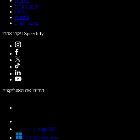
שותפים
מרכז העזרה
סטטוס
עיתונות
ערכת המותג
עקבו אחרי Speechify
הורידו את האפליקציה
להורדה ל-macOS
להורדה ל-Windows