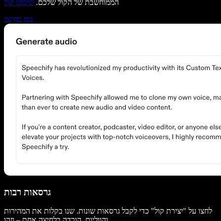
הממוחשבת של הקול שלכם.
שיבוט קול
נסו בחינם
גרסאות רבות
לחצו על "יצירת קול" כדי לקבל גרסאות שונות. שנו בקלות את המהירות
והווליום. הורדה בלחיצה אחת – וזהו.