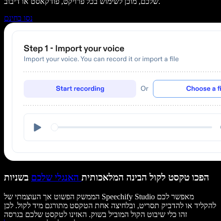
שלכם, מוכן לשימוש בכל פרויקט, פודקאסט או דיבוב.
נסו בחינם
הפכו טקסט לקול הבינה המלאכותית
האנגלי שלכם
בשניות
הממשק הפשוט אך העוצמתי של Speechify Studio מאפשר לכם
להקליד או להדביק תסריט, ובלחיצה אחת הטקסט מתורגם מיד לקול. לכן
זהו כלי שיבוט הקול המוביל בשוק. האזינו לטקסט שלכם בגרסה