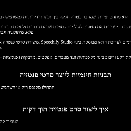
יוצר סרטי הפנטזיה של Speechify Studio הוא מתחם יצירתי שמחבר בצורה חלקה בין תכונות ידידותיות למשתמש לבין הקסם שבעשיית סרטי פנטזיה.
נטזיה מעבירים את הצופים לעולמות קסומים שבהם גיבורים נלחמים בכוחות 
פלא, מיתולוגיה וגבורת, ומספקים בריחה קסומה שמרתקת את הקהל בהרפתקאות יוצאות דופן.
מיצירת סרטי פנטזיה אפלים וסרטי אימה ועד סרטי ג
מלאכותית ואפקטים ויזואליים (VFX) מרהיבים שיעניקו שדרוג לכל פרויקט.
תבניות חינמיות ליוצר סרטי פנטזיה
התחילו מקנבס ריק או השתמשו בתבניות החינמיות שלנו ליוצר סרטי פנטזיה כדי להניע את הפרויקט שלכם.
איך ליצור סרט פנטזיה תוך דקות
העבירו קהל לעולמות קסומים על ידי יצירת יצירות מופת של פנטזיה תוך דקות ספורות.