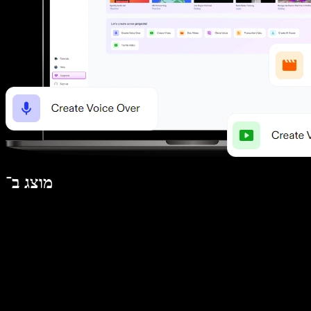
מוצג ב־