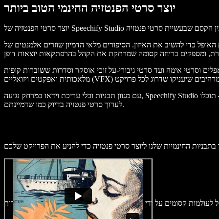
יוצר סרטי הפנטזיה החינמי הטוב ביותר
האופל כדי להשיב את האיזון. הסיפורים מלאי הדמיון שוזרים אלמנטים של
יבורי-על זוכי אוסקר וסדרות ששוברות קופות, Speechify Studio נותן מענה לשאיפות המגוונות של יוצרי סרטי פנטזיה בעזרת כלים מתקדמים לעריכת וידאו מבוססת בינה
עם מגוון תבניות וכלי עריכת וידאו במרחק נגיעה, Speechify Studio מעניק לכם את היכולת להפוך רעיונות לסיפורים ויזואליים מרתקים. ממוזיקת רקע ודיבוב בינה מלאכותית ועד מעברים, אפקטים, מדבקות ואנימציות – תוכלו
לערוך סרטי פנטזיה בדיוק כמו שדמיינתם.