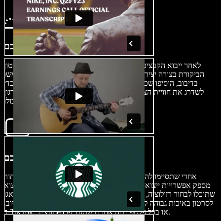
בנו את סרטון הביקורת שלכם
לאחר ייבוא הקבצים, השתמשו בכלי העריכה כדי להרכיב את סרטון
הביקורת בצורה יצירתית: הוסיפו מעברים בין חלקים שונים, השתמשו
בדיבוב, הוסיפו שכבות טקסט להדגשות, וצרפו הערות מעניינות כדי
לשדרג את חוויית הצפייה. פונקציית הגרירה והשחרור מקלה על ארגון
קטעי הווידאו והתאמת העיצוב של הסרטון כולו.
ייצוא סרטון הביקורת שלכם
אחרי שתסיימו להתאים וללטש את היצירה שלכם, לחצו על כפתור
הייצוא. Speechify Studio מספק אפשרויות ייצוא מותאמות אישית, כך
שתוכלו לבחור רזולוציה, פורמט ומאפיינים נוספים. הסירו סימני מים ודאגו
לסרטון באיכות גבוהה לפני השיתוף ברשתות החברתיות, בערוץ היוטיוב,
ב-TikTok, ב-Vimeo או בכל פלטפורמה אחרת שתעדיפו.