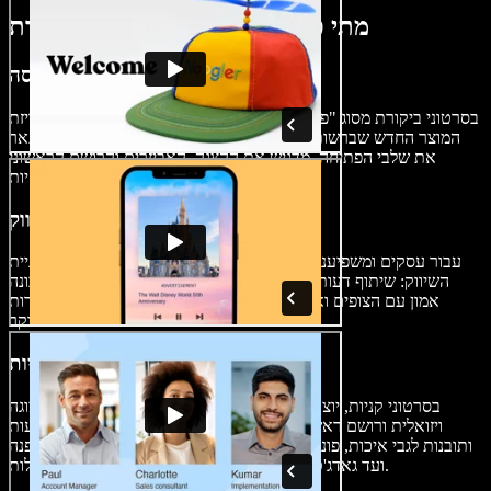
מתי כדאי להשתמש בסרטוני ביקורת
סרטוני פתיחת קופסה (Unboxing)
בסרטוני ביקורת מסוג "פתיחת קופסה" יוצר התוכן מציג וחושף את אריזת
המוצר החדש שברשותו, ויוצר תחושת ציפייה אצל הצופים. הוא מתאר
את שלבי הפתיחה, מדגיש את ההצגה, האביזרים והרושם הראשוני
מהמוצר, ומציע סקירה של התכונות המרכזיות.
סרטוני שיווק
עבור עסקים ומשפיענים, סרטוני ביקורת הם כלי עוצמתי באסטרטגיית
השיווק: שיתוף דעות וחוויות אמיתיות מגביר את חשיפת המותג, בונה
אמון עם הצופים ואף עשוי להגדיל את המכירות של מוצר או שירות
מסוקר.
סרטוני קניות (Haul Videos)
בסרטוני קניות, יוצרי התוכן מציגים מגוון פריטים שרכשו, עם תצוגה
ויזואלית ורושם ראשוני. לאורך הסרטון הם משתפים ביקורות, דעות
ותובנות לגבי איכות, פונקציונליות או יחס העלות-תועלת – ממוצרי אופנה
ועד גאדג'טים – כדי לסייע לצופים לקבל החלטות מושכלות.