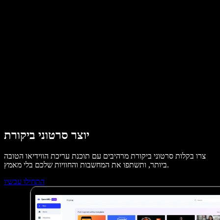
מקרי בוחן ל-B2B
משנה קול עם בינה מלאכותית
ביקורות
אפליקציות להקראת טקסט
בתקשורת
הקרא לי
קורא טקסט בקול
לארגונים
Speechify לארגונים ולחינוך
דברו עם צוות המכירות
Speechify לנגישות במקום העבודה
Speechify ל-DSA
סוכני הקול של SIMBA
Speechify למפתחים
יוצר סרטוני ביקורת
צרו בקלות סרטוני ביקורת מרהיבים עם תוכנת עריכת הווידיאו הטובה
ביותר, ותשתפו את המחשבות והחוויות שלכם בלי מאמץ.
התחילו עכשיו