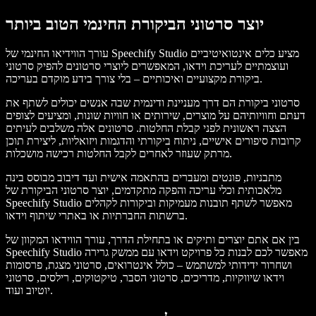
יוצר סרטוני הביקורת החינמי הטוב ביותר
עורך הווידיאו החינמי של Speechify Studio מציע כלים אינטואיטיביים
ועוצמתיים לעריכת וידאו, המאפשרים ליוצרי סרטונים להפיק סרטוני
ביקורת מקצועיים ואיכותיים – בלי צורך בידע מוקדם בעריכה.
סרטוני ביקורת הם דרך מעניינת ודינמית שבה אנשים יכולים לשתף את
דעתם וחוויותיהם על מוצרים, שירותים או חוויות שונות, ומציעים לצופים
הצצה ראשונית לפני קבלת החלטות. סרטונים אלה משלבים לעיתים
קרובות סיפורים אישיים, ניתוח ביקורתי והדגמות ויזואליות, ליצירת תוכן
מרתק שעוזר לאחרים לקבל החלטות רכישה מושכלות.
מתבניות, פונטים ומעברים בהתאמה אישית ועד דיבוב מבוסס בינה
מלאכותית וכלי עריכה והפקה מתקדמים, יוצר סרטוני הביקורת של
Speechify Studio מאפשר לשתף תובנות מעמיקות וביקורות לקהלים
ברשתות החברתיות או באתרי שיתוף וידאו.
בין אם אתם יוצרים ותיקים או בתחילת הדרך, עורך הווידאו המקוון של
Speechify Studio מאפשר לכם לבנות כל פרויקט וידאו עם ממשק גרירה
ושחרור ידידותי למשתמש – כולל אינטרואים, סרטוני מצגת, פרסומות
וידאו שיווקיות, מדריכים, סרטוני הסבר, טיקטוקים, רילסים, סרטוני
יוטיוב ועוד.