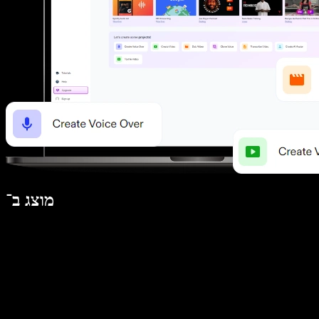
מוצג ב־