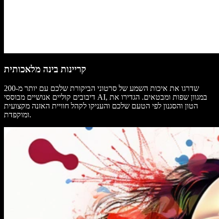
קריינות בינה מלאכותית
שדרגו את איכות השמע של סרטוני הביקורת שלכם עם יותר מ-200
דיבובים קוליים אנושיים מבוססי AI, במגוון שפות ומבטאים. הגדירו את
הטון והסגנון לפי הטעם שלכם והעניקו לקהל חוויית האזנה מקצועית
ומוקפדת.