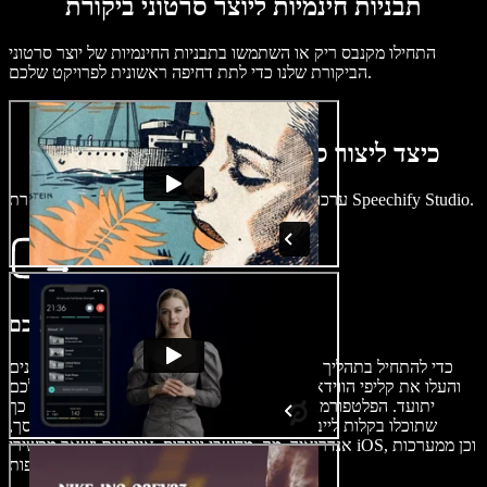
תבניות חינמיות ליוצר סרטוני ביקורת
התחילו מקנבס ריק או השתמשו בתבניות החינמיות של יוצר סרטוני
הביקורת שלנו כדי לתת דחיפה ראשונית לפרויקט שלכם.
כיצד ליצור סרטון ביקורת בדקות ספורות
ערכו סרטוני ביקורת מוצרים במהירות ובקלות בעזרת Speechify Studio.
ייבוא הווידאו שלכם
כדי להתחיל בתהליך יצירת סרטון הביקורת, לחצו על תמונות/סרטונים
והעלו את קליפי הווידאו שלכם – כך תבטיחו שכל פרט בהערכה שלכם
יתועד. הפלטפורמה תומכת בדרך כלל במגוון רחב של פורמטים, כך
שתוכלו בקלות לייבא קטעים ממצלמות רשת, תוכנות הקלטת מסך,
אנדרואיד, מק, מחשבי ווינדוס, אייפונים ושאר מכשירי iOS, וכן ממערכות
נוספות.