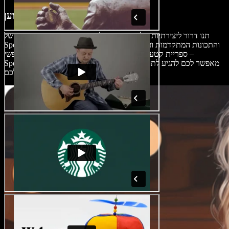
עריכת סרטוני ביקורת כמו מקצוען
תנו דרור ליצירתיות שלכם בעזרת כלי עריכת הווידאו המקצועיים של
Speechify Studio. מהאפקטים מבוססי ה-AI והתכונות המתקדמות ועד
ספריית קטעי הווידאו, התמונות ומוזיקת הרקע ברישיון חופשי –
Speechify Studio מאפשר לכם להגיע לתוצאה המושלמת עבור הסרטון
שלכם.