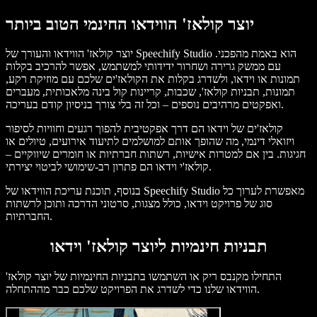
יוצר קולאז' הווידאו החינמי הטוב ביותר
יוצר קולאז' הווידאו והעורך של Speechify Studio הוא באמת מהפכני.
עם ממשק גרירה ושחרור ידידותי למשתמש, אפשר להרכיב בקלות
תמונות או וידאו, ולשדרג בקלות את הקולאז'ים שלכם עם מוזיקת רקע,
תמונות, תבניות קולאז', שכבות, קריינות קול בינה מלאכותית, מעברים
ואפקטים מרהיבים נוספים – וכל זה בלי צורך בניסיון קודם בעריכה.
קולאז'ים של וידאו הם דרך אפקטיבית להפוך רגעים וחוויות לסיפור
ויזואלי דינמי, מה שהופך אותם למושלמים לתיעוד אירועים, טיולים או
חגיגות. בין אם למטרות אישיות, רשתות חברתיות או חומרים שיווקיים –
קולאז'י וידאו הם פתרון רב-שימושי לביטוי יצירתי.
בנוסף, תוכנת עריכת הווידאו של Speechify Studio מאפשרת לערוך כל
סוג של פרויקט וידאו, כולל מצגות, סרטוני הדרכה ותוכן לרשתות
החברתיות.
תבניות חינמיות ליוצר קולאז' וידאו
התחילו מקנבס ריק או השתמשו בתבניות החינמיות של יוצר קולאז'
הווידאו שלנו כדי לשדרג את הפרויקט שלכם כבר מההתחלה.