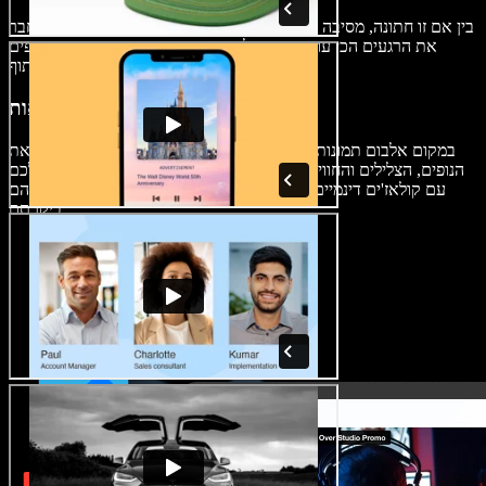
בין אם זו חתונה, מסיבה או מפגש עסקי — קולאז'י וידאו מאפשרים לחבר
את הרגעים הכי עוצמתיים ובלתי נשכחים. איגדו את הרגעים היפים
מהאירוע וצרו חוויה מרגשת לשיתוף.
יומני מסע והרפתקאות
במקום אלבום תמונות סטטי, השתמשו בקולאז'י וידאו כדי להעביר את
הנופים, הצלילים והחוויות מהטיול שלכם. תעדו את ההרפתקאות שלכם
עם קולאז'ים דינמיים שמעבירים את הצופה ישר אל המקומות שבהם
ביקרתם.