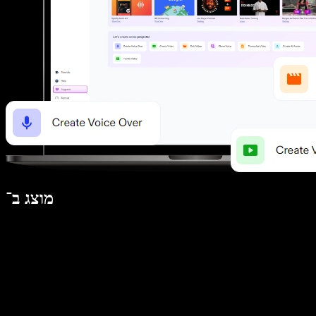
מוצג ב־