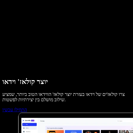
מקרי בוחן ל-B2B
משנה קול עם בינה מלאכותית
ביקורות
אפליקציות להקראת טקסט
בתקשורת
הקרא לי
קורא טקסט בקול
לארגונים
Speechify לארגונים ולחינוך
דברו עם צוות המכירות
Speechify לנגישות במקום העבודה
Speechify ל-DSA
סוכני הקול של SIMBA
Speechify למפתחים
יוצר קולאז' וידאו
צרו קולאז'ים של וידאו בעזרת יוצר קולאז' הווידאו הטוב ביותר, שמציע
שילוב מושלם בין יצירתיות לפשטות.
התחילו עכשיו