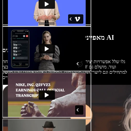
מאפייני יוצר קולאז' וידאו מבוססי AI
עריכת סרטוני תדמית כמו מקצוענים
גלו שלל אפשרויות יצירה עם יוצר הקולאז' שלנו – פלטפורמה קלה ונוחה
עם תבניות, מדבקות, פונטים, מעברים, קבצי GIF ועוד. מושלם גם
למתחילים וגם ליוצרי תוכן מתקדמים, הממשק האינטואיטיבי שלנו מספק
כלים מתקדמים לעריכת קולאז'ים מקצועיים.