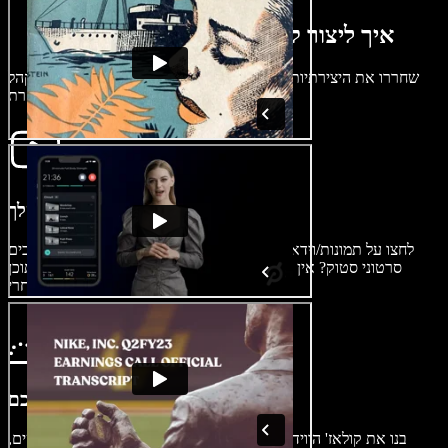
איך ליצור קולאז' וידאו בדקות ספורות
שחררו את היצירתיות שלכם ושתפו רגעים בצורה שתשאיר את הקהל
מרותק בעזרת Speechify Studio.
ייבוא הווידאו שלך
לחצו על תמונות/וידאו כדי לייבא סרטונים או תמונות משלכם. צריכים
סרטוני סטוק? אין בעיה. עיינו בספריית המדיה שלנו, שמלאה בתוכן
לשימוש אישי ומסחרי.
בנו את קולאז' הווידאו שלכם
בנו את קולאז' הווידאו שלכם על ידי סידור קליפים והוספת אפקטים,