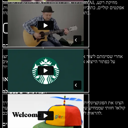
מעברים, אודיו, תמונות, וידאו, פתיח קליט, קריינות AI, מוזיקת רקע,
אפקטים קוליים, כתוביות או אנימציות. הוסיפו חיים עם כותרות, תמונות,
כתוביות ואפילו מוזיקה משלכם כדי לרתק את הקהל.
ייצוא קולאז' הווידאו שלכם
אחרי שסיימתם ליצור את הווידאו המושלם, הייצוא שלו פשוט וקל. לחצו
על כפתור הייצוא או התאימו את גודל הקולאז' ליחס הגבה המתאים
לפלטפורמות שונות ברשתות החברתיות.
מתי להשתמש בקולאז'י וידאו
הצגת מוצרים בפעולה
הציגו את הפונקציונליות, התכונות והוורסטיליות של המוצרים שלכם דרך
קולאז' חזותי שממחיש שימושים אמיתיים. קולאז'י וידאו הם דרך משכנעת
להראות ללקוחות פוטנציאליים את הערך של המוצר שלכם.
רגעים ואירועים בלתי נשכחים