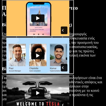
Πότε να Χρησιμοποιείτε Βίντεο
Αξιολογήσεων
Βίντεο Αποσυσκευασίας (Unboxing)
Στα βίντεο αξιολόγησης αποσυσκευασίας, ο δημιουργός
περιεχομένου αποκαλύπτει και εξερευνά τη συσκευασία ενός
πρόσφατα αποκτηθέντος προϊόντος, χτίζοντας την προσμονή του
κοινού. Περιγράφει βήμα βήμα τη διαδικασία αποσυσκευασίας,
επισημαίνοντας την παρουσίαση, τα αξεσουάρ και τις πρώτες
εντυπώσεις από το προϊόν, ενώ δίνει μια συνολική εικόνα των
βασικών λειτουργιών του.
Βίντεο Μάρκετινγκ
Για επιχειρήσεις και influencers, τα βίντεο αξιολογήσεων είναι ένα
ισχυρό εργαλείο μάρκετινγκ. Μοιράζοντας αυθεντικές απόψεις και
εμπειρίες, οι δημιουργοί περιεχομένου συμβάλλουν στην
αναγνωρισιμότητα της μάρκας, χτίζουν εμπιστοσύνη με το κοινό
και μπορούν να αυξήσουν τις πωλήσεις για τα προϊόντα ή τις
υπηρεσίες που παρουσιάζουν.