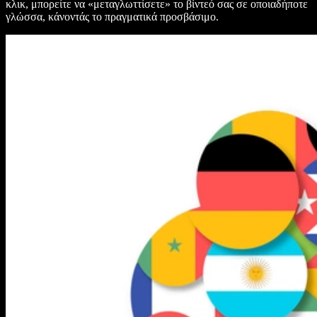
κλικ, μπορείτε να «μεταγλωττίσετε» το βίντεό σας σε οποιαδήποτε
γλώσσα, κάνοντάς το πραγματικά προσβάσιμο.