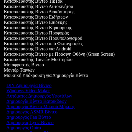
Κατασκευαστής Βίντεο TikTok
Κατασκευαστής Βίντεο Αυτοκινήτου
Κατασκευαστής Βίντεο Διακόσμησης
Κατασκευαστής Βίντεο Ειδήσεων
Κατασκευαστής Βίντεο Επίδειξης
Κατασκευαστής Βίντεο Κηπουρικής
Κατασκευαστής Βίντεο Προφοράς
Κατασκευαστής Βίντεο Προϋπολογισμού
Κατασκευαστής Βίντεο από Φωτογραφίες
Κατασκευαστής Βίντεο για Android
Κατασκευαστής Βίντεο με Πράσινη Οθόνη (Green Screen)
Κατασκευαστής Ταινιών Μυστηρίου
Μεταφραστής Βίντεο
Μοντέρ Ταινιών
Μουσική Υπόκρουση για Δημιουργία Βίντεο
DIY Δημιουργία Βίντεο
Windows Video Maker
Αυτόματος Δημιουργός Υποτίτλων
Δημιουργία Βίντεο Κατοικίδιων
Δημιουργία Βίντεο Μικρού Μήκους
Δημιουργός ASMR Βίντεο
Δημιουργός Fan Βίντεο
Δημιουργός Lyric Βίντεο
Δημιουργός Outro