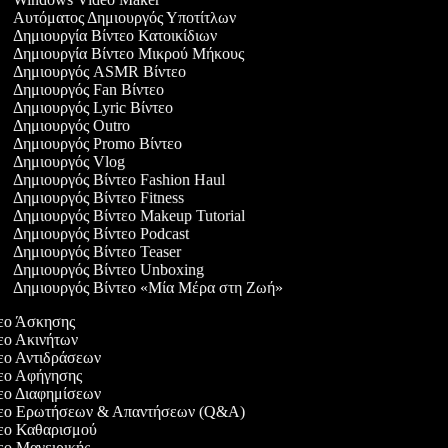
Αυτόματος Δημιουργός Υποτίτλων
Δημιουργία Βίντεο Κατοικίδιων
Δημιουργία Βίντεο Μικρού Μήκους
Δημιουργός ASMR Βίντεο
Δημιουργός Fan Βίντεο
Δημιουργός Lyric Βίντεο
Δημιουργός Outro
Δημιουργός Promo Βίντεο
Δημιουργός Vlog
Δημιουργός Βίντεο Fashion Haul
Δημιουργός Βίντεο Fitness
Δημιουργός Βίντεο Makeup Tutorial
Δημιουργός Βίντεο Podcast
Δημιουργός Βίντεο Teaser
Δημιουργός Βίντεο Unboxing
Δημιουργός Βίντεο «Μία Μέρα στη Ζωή»
ντεο Άσκησης
τεο Ακινήτων
τεο Αντιδράσεων
ντεο Αφήγησης
τεο Διαφημίσεων
ντεο Ερωτήσεων & Απαντήσεων (Q&A)
ντεο Καθαρισμού
τεο Μαγειρικής