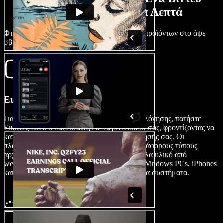
Αξιολόγησης σε Λίγα Λεπτά
Φτιάξτε εντυπωσιακά βίντεο αξιολογήσεων προϊόντων στο άψε
σβήσε με το Speechify Studio.
Εισαγάγετε το Βίντεό σας
Για να ξεκινήσετε τη δημιουργία βίντεο αξιολόγησης, πατήστε
Εικόνες/Βίντεο και εισαγάγετε τα βιντεοκλίπ σας, φροντίζοντας να
καταγράψετε κάθε λεπτομέρεια της αξιολόγησής σας. Οι
πλατφόρμες αυτές υποστηρίζουν συνήθως διάφορους τύπους
αρχείων, επιτρέποντάς σας να εισάγετε εύκολα υλικό από
webcams, screen recorders, Android, Macs, Windows PCs, iPhones
και άλλες συσκευές iOS, καθώς και από άλλα συστήματα.