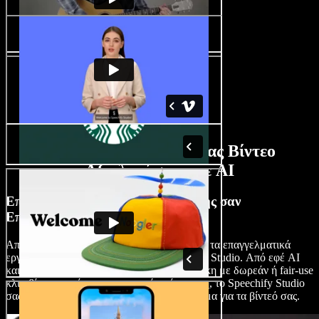
Λειτουργίες Δημιουργίας Βίντεο
Αξιολογήσεων με AI
Επεξεργαστείτε Βίντεο Αξιολόγησης σαν
Επαγγελματίας
Απελευθερώστε τη δημιουργικότητά σας με τα επαγγελματικά
εργαλεία επεξεργασίας βίντεο του Speechify Studio. Από εφέ AI
και εξελιγμένες λειτουργίες, μέχρι βιβλιοθήκη με δωρεάν ή fair-use
κλιπ βίντεο, εικόνες και μουσική υπόκρουση, το Speechify Studio
σας βοηθά να πετύχετε το ιδανικό αποτέλεσμα για τα βίντεό σας.