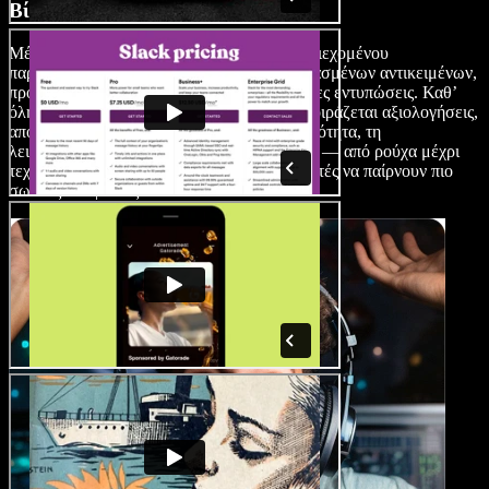
Βίντεο Αγορών (Haul Videos)
Μέσα από τα haul videos, οι δημιουργοί περιεχομένου
παρουσιάζουν μια συλλογή πρόσφατα αγορασμένων αντικειμένων,
προσφέροντας οπτική παρουσίαση και πρώτες εντυπώσεις. Καθ’
όλη τη διάρκεια του βίντεο, ο δημιουργός μοιράζεται αξιολογήσεις,
απόψεις και πληροφορίες σχετικά με την ποιότητα, τη
λειτουργικότητα και την αξία των προϊόντων — από ρούχα μέχρι
τεχνολογικά gadgets — βοηθώντας τους θεατές να παίρνουν πιο
σωστές αποφάσεις.