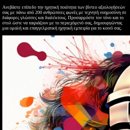
Ανεβάστε επίπεδο την ηχητική ποιότητα των βίντεο αξιολογήσεών
σας με πάνω από 200 ανθρώπινες φωνές με τεχνητή νοημοσύνη σε
διάφορες γλώσσες και διαλέκτους. Προσαρμόστε τον τόνο και το
στυλ ώστε να ταιριάζουν με το περιεχόμενό σας, δημιουργώντας
μια ομαλή και επαγγελματική ηχητική εμπειρία για το κοινό σας.