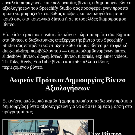
εργαλεία παραγωγής και επεξεργασίας βίντεο, ο δημιουργός βίντεο
αξιολογήσεων του Speechify Studio σας προσφέρει έναν προσιτό
τρόπο να μοιράζεστε εις βάθος απόψεις και αξιολογήσεις με το
κοινό σας στα κοινωνικά δίκτυα ή σε ιστοσελίδες διαμοιρασμού
βίντεο.
Είτε είστε έμπειρος creator είτε κάνετε τώρα τα πρώτα σας βήματα
στα βίντεο, ο διαδικτυακός επεξεργαστής βίντεο του Speechify
Studio σας επιτρέπει να φτιάξετε κάθε είδους βίντεο με το φιλικό
drag-and-drop περιβάλλον του — συμπεριλαμβανομένων intros,
slideshow βίντεο, διαφημίσεων βίντεο, tutorials, explainer videos,
TikToks, Reels, YouTube βίντεο και κάθε άλλου είδους
περιεχομένου βίντεο.
Δωρεάν Πρότυπα Δημιουργίας Βίντεο
Αξιολογήσεων
Ξεκινήστε από λευκό καμβά ή χρησιμοποιήστε τα δωρεάν πρότυπα
δημιουργίας βίντεο αξιολογήσεων για να δώσετε άμεσα μορφή στο
πρόγραμμά σας.
Πώς να Δημιουργήσετε Ένα Βίντεο