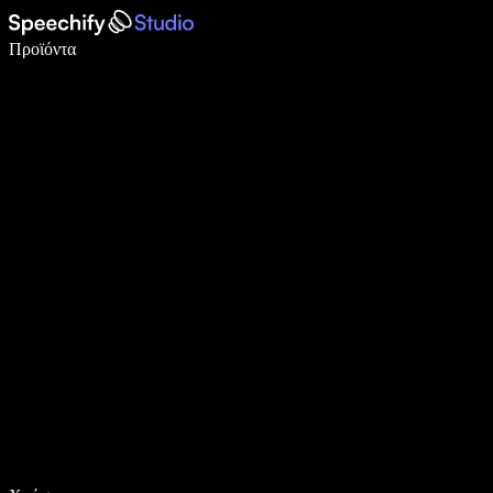
Γράψτε 5× πιο γρήγορα με φωνητική πληκτρολόγηση
Προϊόντα
Μάθετε περισσότερα