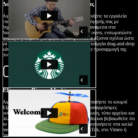
Δομήστε το Βίντεο Αξιολόγησής σας
Αφού εισαγάγετε τα στοιχεία σας, χρησιμοποιήστε τα εργαλεία
επεξεργασίας για να στήσετε το βίντεο αξιολόγησής σας με
δημιουργικό τρόπο. Προσθέστε μεταβάσεις ανάμεσα στα
διαφορετικά τμήματα, χρησιμοποιήστε voice overs, ενσωματώστε
overlays ή κείμενο για έμφαση και προσθέστε έξυπνα σχόλια ώστε
να βελτιώσετε την εμπειρία του θεατή. Η λειτουργία drag-and-drop
κάνει παιχνίδι την οργάνωση των clips και την προσαρμογή της
συνολικής εμφάνισης του βίντεό σας.
Εξάγετε το Βίντεο Αξιολόγησης
Αφού τελειοποιήσετε το αριστούργημά σας, πατήστε το κουμπί
Εξαγωγή. Το Speechify Studio προσφέρει προσαρμόσιμες
ρυθμίσεις εξαγωγής, ώστε να διαλέξετε ανάλυση, τύπο αρχείου και
άλλες προδιαγραφές. Αφαιρέστε τα watermarks και βεβαιωθείτε ότι
το βίντεο είναι υψηλής ποιότητας πριν το κοινοποιήσετε στα social
media, στο κανάλι σας στο YouTube, στο TikTok, στο Vimeo ή
όπου αλλού θέλετε.