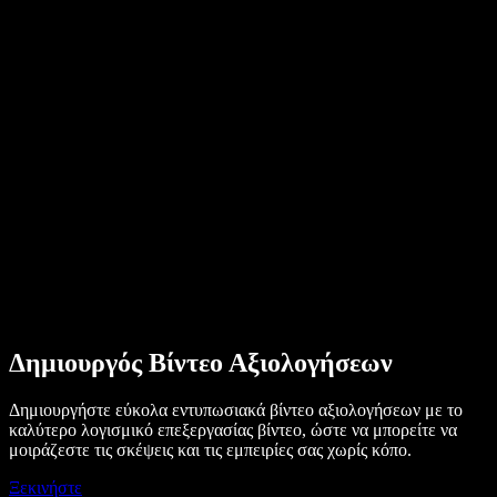
Ιστορίες χρηστών
Ανάγνωση Google Docs δυνατά
Μελέτες περίπτωσης B2B
Αλλαγή φωνής με ΤΝ
Αξιολογήσεις
Εφαρμογές που διαβάζουν κείμενο δυνατά
Τύπος
Διάβασέ μου
Αναγνώστης κειμένου σε ομιλία
Επιχειρήσεις
Επικοινωνήστε με το Τμήμα Πωλήσεων
Speechify για επιχειρήσεις & εκπαίδευση
Speechify για Access to Work
Speechify για DSA
SIMBA Φωνητικοί Πράκτορες
Speechify για προγραμματιστές
Δημιουργός Βίντεο Αξιολογήσεων
Δημιουργήστε εύκολα εντυπωσιακά βίντεο αξιολογήσεων με το
καλύτερο λογισμικό επεξεργασίας βίντεο, ώστε να μπορείτε να
μοιράζεστε τις σκέψεις και τις εμπειρίες σας χωρίς κόπο.
Ξεκινήστε