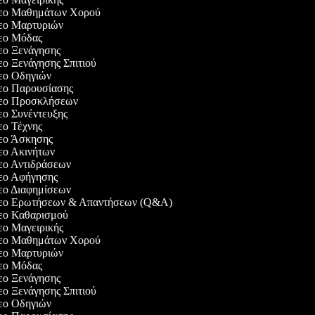
ντεο Μαθημάτων Χορού
ντεο Μαρτυριών
ντεο Μόδας
τεο Ξενάγησης
τεο Ξενάγησης Σπιτιού
τεο Οδηγιών
τεο Παρουσίασης
ντεο Προσκλήσεων
τεο Συνέντευξης
τεο Τέχνης
ντεο Άσκησης
τεο Ακινήτων
τεο Αντιδράσεων
ντεο Αφήγησης
τεο Διαφημίσεων
ντεο Ερωτήσεων & Απαντήσεων (Q&A)
ντεο Καθαρισμού
τεο Μαγειρικής
ντεο Μαθημάτων Χορού
ντεο Μαρτυριών
ντεο Μόδας
τεο Ξενάγησης
τεο Ξενάγησης Σπιτιού
τεο Οδηγιών