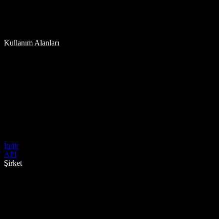
Kullanım Alanları
İndir
API
Şirket