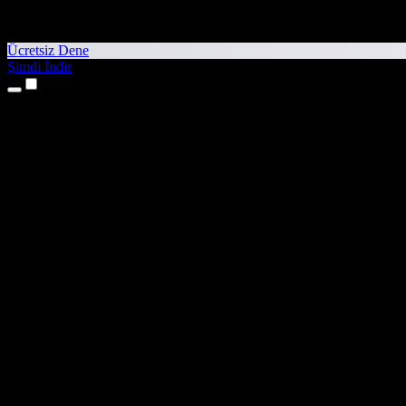
Ücretsiz Dene
Şimdi İndir
Ürünler
Metinden Sese
iPhone ve iPad Uygulamaları
Android Uygulaması
Chrome Uzantısı
Edge Uzantısı
Web Uygulaması
Mac Uygulaması
Windows Uygulaması