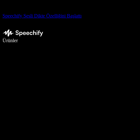
Speechify Sesli Dikte Özelliğini Başlattı
Sesli yazmayla 5 kat daha hızlı yazın
Ürünler
Daha Fazlasını Öğrenin