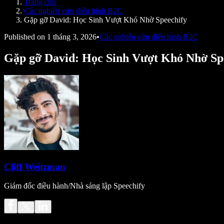
Trang chủ
Speechify cho nhà phát triển
Các nghiên cứu điển hình B2C
Gặp gỡ David: Học Sinh Vượt Khó Nhờ Speechify
Published on
1 tháng 3, 2026
•
Các nghiên cứu điển hình B2C
Gặp gỡ David: Học Sinh Vượt Khó Nhờ Sp
Cliff Weitzman
Giám đốc điều hành/Nhà sáng lập Speechify