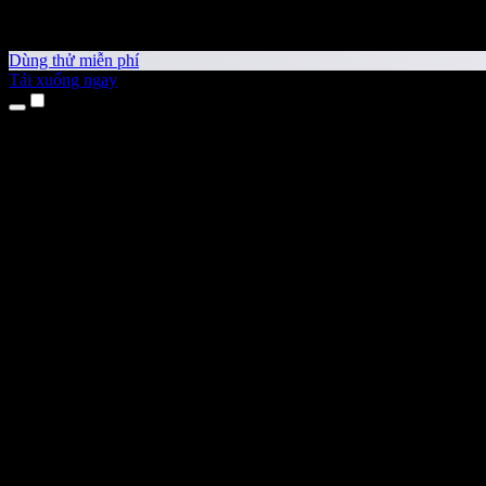
Dùng thử miễn phí
Tải xuống ngay
Sản phẩm
Chuyển văn bản thành giọng nói
Ứng dụng cho iPhone & iPad
Ứng dụng Android
Tiện ích cho Chrome
Tiện ích cho Edge
Ứng dụng web
Ứng dụng cho Mac
Ứng dụng cho Windows