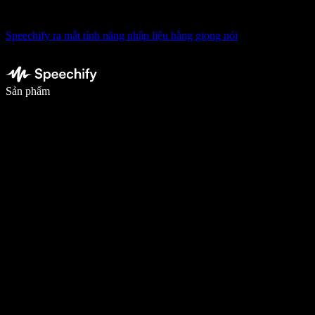
Speechify ra mắt tính năng nhập liệu bằng giọng nói
Viết nhanh gấp 5 lần với tính năng nhập bằng giọng nói
Sản phẩm
Tìm hiểu thêm