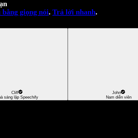
ạn
 bằng giọng nói
.
Trả lời nhanh
.
Cliff
John
à sáng lập Speechify
Nam diễn viên