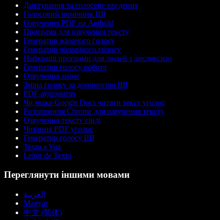
Диктування та голосове введення
Голосовий помічник ШІ
Озвучення PDF на Android
Програма для озвучення тексту
Генератор жіночого голосу
Генератор чоловічого голосу
Найкращі програми для людей з дислексією
Генератор голосу робота
Озвучення аніме
Зміна голосу за допомогою ШІ
PDF-аудіочитач
Чи може Google Docs читати текст уголос
Розширення Chrome для озвучення тексту
Озвучення тексту гінді
Читання PDF уголос
Генератор голосу ШІ
Texto a Voz
Leitor de Texto
Переглянути іншими мовами
العربية
Magyar
中文 (简体)