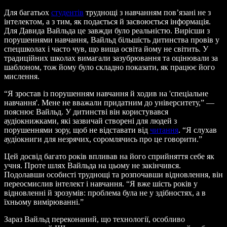
Для багатьох
студентів
труднощі з навчанням пов’язані не з
інтелектом, а з тим, як подається й засвоюється інформація.
Для Давида Вайльда це завжди було реальністю. Вирісши з
порушеннями навчання, Вайльд більшість дитинства провів у
спецшколах і часто чув, що вища освіта йому не світить. У
традиційних школах вимагали зазубрювання та оцінювали за
шаблоном, тож йому було складно показати, як працює його
мислення.
“Я зростав із порушенням навчання й ходив на 'спеціальне
навчання'. Мене не вважали придатним до університету,” —
пояснює Вайльд. У дитинстві він користувався
аудіокнижками, які зазвичай створені для людей з
порушеннями зору, щоб не відставати від
читання
. “Я слухав
аудіокниги для незрячих, соромлячись про це говорити.”
Цей досвід багато років впливав на його сприйняття себе як
учня. Проте шлях Вайльда на цьому не закінчився.
Подолавши особисті труднощі та розпочавши відновлення, він
переосмислив інтелект і навчання. “Я вже шість років у
відновленні й зрозумів: проблема була не у здібностях, а в
їхньому вимірюванні.”
Зараз Вайльд переконаний, що технології, особливо