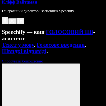
Кліфф Вайтцман
Генеральний директор і засновник Speechify
Speechify — ваш
ГОЛОСОВИЙ ШІ
-
асистент
Текст у мову
.
Голосове введення
.
Швидкі відповіді
.
Спробувати безкоштовно