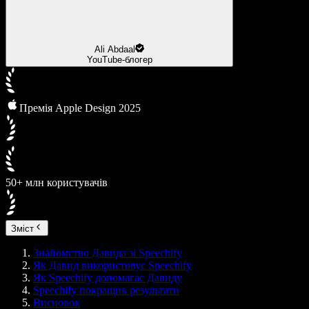
Ali Abdaal
YouTube-блогер
Премія Apple Design 2025
50+ млн користувачів
Зміст
Знайомство Давида зі Speechify
Як Давид використовує Speechify
Як Speechify допомагає Давиду
Speechify покращив результати
Висновок