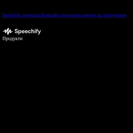
Speechify запускає функцію голосового вводу та диктування
Пишіть у 5 разів швидше за допомогою голосового введення
Продукти
Дізнатися більше