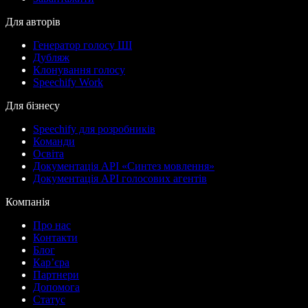
Для авторів
Генератор голосу ШІ
Дубляж
Клонування голосу
Speechify Work
Для бізнесу
Speechify для розробників
Команди
Освіта
Документація API «Синтез мовлення»
Документація API голосових агентів
Компанія
Про нас
Контакти
Блог
Кар’єра
Партнери
Допомога
Статус