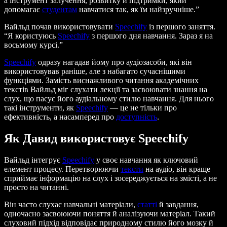
а інструмент залучення, розвитку й підтримки, який
допомагає
студентам
навчатися так, як їм найзручніше.”
Вайльд почав використовувати
Speechify
із першого заняття.
“Я користуюсь
Speechify
з першого дня навчання. Зараз я на
восьмому курсі.”
Speechify
одразу нагадав йому про аудіозасоби, які він
використовував раніше, але з набагато сучаснішими
функціями. Замість виснажливого читання академічних
текстів Вайльд міг слухати лекції та засвоювати знання на
слух, що пасує його аудіальному стилю навчання. Для нього
такі інструменти, як
Speechify
— це не тільки про
ефективність, а насамперед про
доступність
.
Як Давид використовує Speechify
Вайльд інтегрує
Speechify
у своє навчання як ключовий
елемент процесу. Перетворюючи
тексти
на аудіо, він краще
сприймає інформацію на слух і зосереджується на змісті, а не
просто на читанні.
Він часто слухає навчальні матеріали,
статті
й завдання,
одночасно засвоюючи поняття й аналізуючи матеріал. Такий
слуховий підхід відповідає природному стилю його мозку й