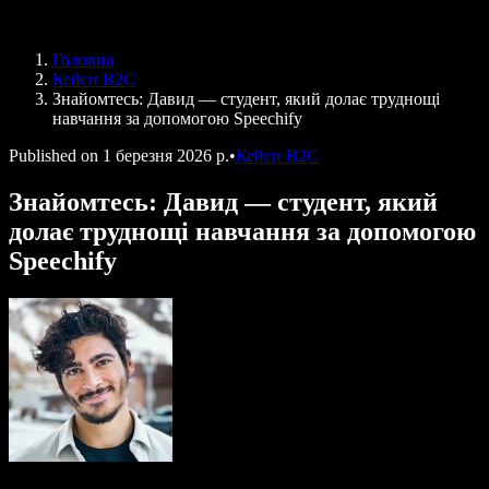
Speechify для програми Access to Work
Speechify для DSA
Голосові агенти SIMBA
Головна
Speechify для розробників
Кейси B2C
Знайомтесь: Давид — студент, який долає труднощі
навчання за допомогою Speechify
Published on
1 березня 2026 р.
•
Кейси B2C
Знайомтесь: Давид — студент, який
долає труднощі навчання за допомогою
Speechify