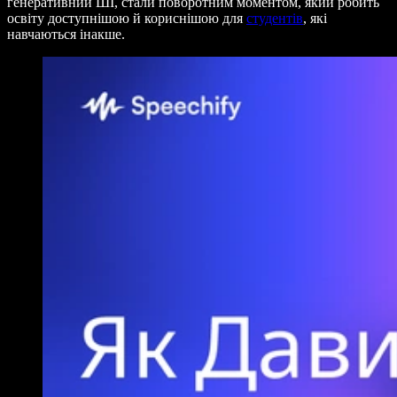
генеративний ШІ, стали поворотним моментом, який робить
освіту доступнішою й кориснішою для
студентів
, які
навчаються інакше.