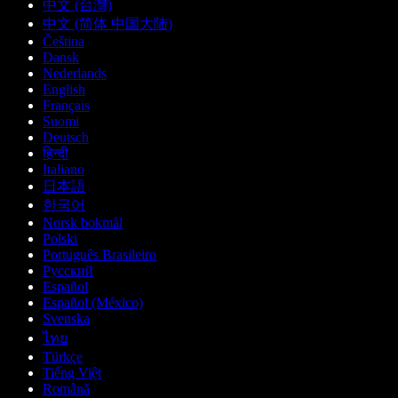
中文 (台灣)
中文 (简体 中国大陆)
Čeština
Dansk
Nederlands
English
Français
Suomi
Deutsch
हिन्दी
Italiano
日本語
한국어
Norsk bokmål
Polski
Português Brasileiro
Русский
Español
Español (México)
Svenska
ไทย
Türkçe
Tiếng Việt
Română