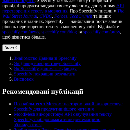
зміна голосу ШІ
. Speechify також дає змогу створювати
провідні продукти завдяки своєму якісному, доступному
API
перетворення тексту в мовлення
. Про Speechify писали у
The
Wall Street Journal
,
CNBC
,
Forbes
,
TechCrunch
та інших
провідних виданнях. Speechify — найбільший постачальник
рішень перетворення тексту в мовлення у світі. Відвідайте
speechify.com/news
,
speechify.com/blog
та
speechify.com/press
,
щоб дізнатися більше.
Зміст
Знайомство Давида зі Speechify
Як Давид використовує Speechify
Як Speechify допомагає Давиду
Speechify покращив результати
Висновок
Рекомендовані публікації
Познайомтеся з Меттом: пастором, який використовує
Speechify для продуктивнішого читання
MoodMesh використовує API озвучування тексту
Speechify, щоб допомагати людям емоційно
зближуватися
Знайомтеся з Джозі Джарвіс: ерготерапевткою, яка