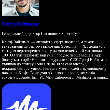
Кліфф Вайтцман
Генеральний директор і засновник Speechify
Кліфф Вайтцман — активіст у сфері дислексії, а також
генеральний директор і засновник Speechify — №1 додатку у
світі для перетворення тексту на мовлення, який має понад
100 000 п’ятизіркових відгуків і посідає перше місце в App
Store у категорії «Новини та журнали». У 2017 році Вайтцман
увійшов до списку Forbes 30 до 30 за свій внесок у
покращення доступності інтернету для людей з труднощами у
навчанні. Кліфф Вайтцман з’являвся в провідних медіа,
зокрема EdSurge, Inc., PC Mag, Entrepreneur, Mashable та інших.