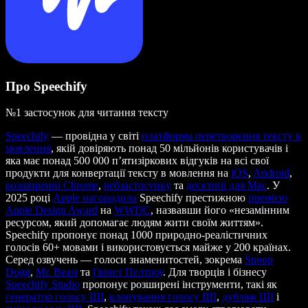
Про Speechify
№1 застосунок для читання тексту
Speechify
— провідна у світі
платформа перетворення тексту в
мовлення
, якій довіряють понад 50 мільйонів користувачів і
яка має понад 500 000 п’ятизіркових відгуків на всі свої
продукти для конвертації тексту в мовлення на
iOS
,
Android
,
розширенні Chrome
,
вебзастосунку
та
десктопі для Mac
. У
2025 році
Apple нагородила
Speechify престижною
премією
Apple Design Award
на
WWDC
, назвавши його «незамінним
ресурсом, який допомагає людям жити своїм життям».
Speechify пропонує понад 1000 природно-реалістичних
голосів 60+ мовами і використовується майже у 200 країнах.
Серед озвучень — голоси знаменитостей, зокрема
Snoop
Dogg
,
Mr. Beast
та
Гвінет Пелтроу
. Для творців і бізнесу
Speechify Studio
пропонує розширені інструменти, такі як
генератор голосу ШІ
,
клонування голосу ШІ
,
дубляж ШІ
і