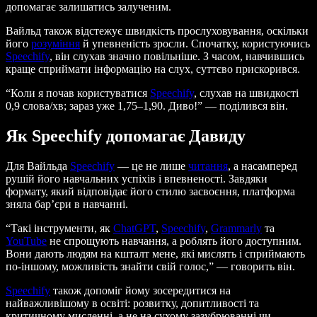
допомагає залишатись залученим.
Вайльд також відстежує швидкість прослуховування, оскільки
його
розуміння
й упевненість зросли. Спочатку, користуючись
Speechify
, він слухав значно повільніше. З часом, навчившись
краще сприймати інформацію на слух, суттєво прискорився.
“Коли я почав користуватися
Speechify
, слухав на швидкості
0,9 слова/хв; зараз уже 1,75–1,90. Диво!” — поділився він.
Як Speechify допомагає Давиду
Для Вайльда
Speechify
— це не лише
читання
, а насамперед
рушій його навчальних успіхів і впевненості. Завдяки
формату, який відповідає його стилю засвоєння, платформа
зняла бар’єри в навчанні.
“Такі інструменти, як
ChatGPT
,
Speechify
,
Grammarly
та
YouTube
не спрощують навчання, а роблять його доступним.
Вони дають людям на кшталт мене, які мислять і сприймають
по-іншому, можливість знайти свій голос,” — говорить він.
Speechify
також допоміг йому зосередитися на
найважливішому в освіті: розвитку, допитливості та
критичному мисленні, а не на сухому зазубрюванні чи