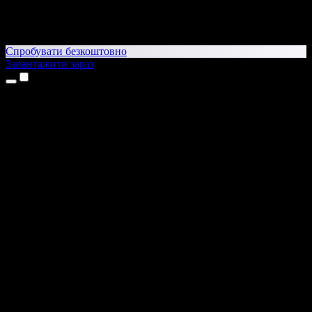
Спробувати безкоштовно
Завантажити зараз
Продукти
Текст у мовлення
Додатки для iPhone та iPad
Додаток для Android
Розширення для Chrome
Розширення для Edge
Вебдодаток
Додаток для Mac