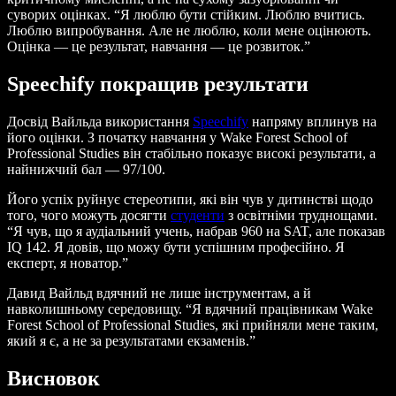
суворих оцінках. “Я люблю бути стійким. Люблю вчитись.
Люблю випробування. Але не люблю, коли мене оцінюють.
Оцінка — це результат, навчання — це розвиток.”
Speechify покращив результати
Досвід Вайльда використання
Speechify
напряму вплинув на
його оцінки. З початку навчання у Wake Forest School of
Professional Studies він стабільно показує високі результати, а
найнижчий бал — 97/100.
Його успіх руйнує стереотипи, які він чув у дитинстві щодо
того, чого можуть досягти
студенти
з освітніми труднощами.
“Я чув, що я аудіальний учень, набрав 960 на SAT, але показав
IQ 142. Я довів, що можу бути успішним професійно. Я
експерт, я новатор.”
Давид Вайльд вдячний не лише інструментам, а й
навколишньому середовищу. “Я вдячний працівникам Wake
Forest School of Professional Studies, які прийняли мене таким,
який я є, а не за результатами екзаменів.”
Висновок