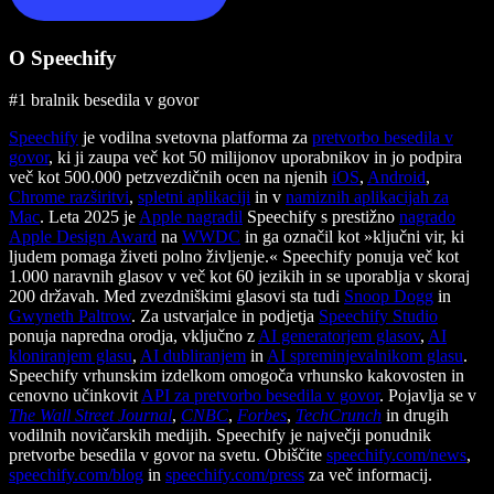
O Speechify
#1 bralnik besedila v govor
Speechify
je vodilna svetovna platforma za
pretvorbo besedila v
govor
, ki ji zaupa več kot 50 milijonov uporabnikov in jo podpira
več kot 500.000 petzvezdičnih ocen na njenih
iOS
,
Android
,
Chrome razširitvi
,
spletni aplikaciji
in v
namiznih aplikacijah za
Mac
. Leta 2025 je
Apple nagradil
Speechify s prestižno
nagrado
Apple Design Award
na
WWDC
in ga označil kot »ključni vir, ki
ljudem pomaga živeti polno življenje.« Speechify ponuja več kot
1.000 naravnih glasov v več kot 60 jezikih in se uporablja v skoraj
200 državah. Med zvezdniškimi glasovi sta tudi
Snoop Dogg
in
Gwyneth Paltrow
. Za ustvarjalce in podjetja
Speechify Studio
ponuja napredna orodja, vključno z
AI generatorjem glasov
,
AI
kloniranjem glasu
,
AI dubliranjem
in
AI spreminjevalnikom glasu
.
Speechify vrhunskim izdelkom omogoča vrhunsko kakovosten in
cenovno učinkovit
API za pretvorbo besedila v govor
. Pojavlja se v
The Wall Street Journal
,
CNBC
,
Forbes
,
TechCrunch
in drugih
vodilnih novičarskih medijih. Speechify je največji ponudnik
pretvorbe besedila v govor na svetu. Obiščite
speechify.com/news
,
speechify.com/blog
in
speechify.com/press
za več informacij.