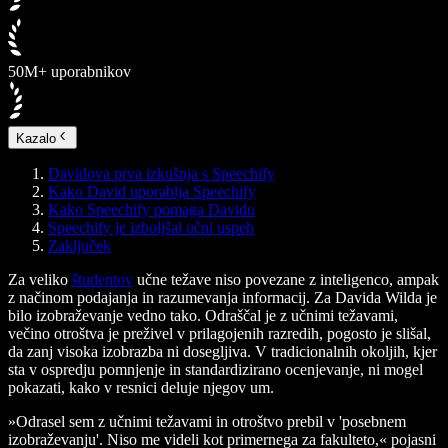
50M+ uporabnikov
Kazalo
Davidova prva izkušnja s Speechify
Kako David uporablja Speechify
Kako Speechify pomaga Davidu
Speechify je izboljšal učni uspeh
Zaključek
Za veliko
študentov
učne težave niso povezane z inteligenco, ampak
z načinom podajanja in razumevanja informacij. Za Davida Wilda je
bilo izobraževanje vedno tako. Odraščal je z učnimi težavami,
večino otroštva je preživel v prilagojenih razredih, pogosto je slišal,
da zanj visoka izobrazba ni dosegljiva. V tradicionalnih okoljih, kjer
sta v ospredju pomnjenje in standardizirano ocenjevanje, ni mogel
pokazati, kako v resnici deluje njegov um.
»Odrasel sem z učnimi težavami in otroštvo prebil v 'posebnem
izobraževanju'. Niso me videli kot primernega za fakulteto,« pojasni