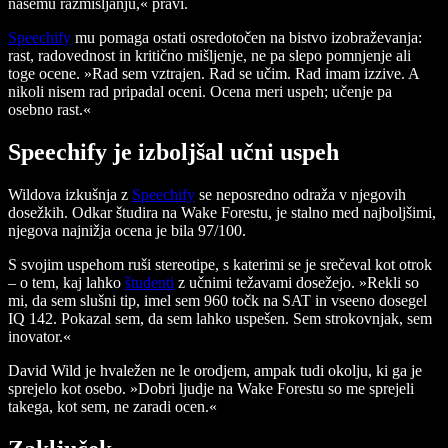
našemu razmišljanju,« pravi.
Speechify
mu pomaga ostati osredotočen na bistvo izobraževanja:
rast, radovednost in kritično mišljenje, ne pa slepo pomnjenje ali
toge ocene. »Rad sem vztrajen. Rad se učim. Rad imam izzive. A
nikoli nisem rad pripadal oceni. Ocena meri uspeh; učenje pa
osebno rast.«
Speechify je izboljšal učni uspeh
Wildova izkušnja z
Speechify
se neposredno odraža v njegovih
dosežkih. Odkar študira na Wake Forestu, je stalno med najboljšimi,
njegova najnižja ocena je bila 97/100.
S svojim uspehom ruši stereotipe, s katerimi se je srečeval kot otrok
– o tem, kaj lahko
študenti
z učnimi težavami dosežejo. »Rekli so
mi, da sem slušni tip, imel sem 960 točk na SAT in vseeno dosegel
IQ 142. Pokazal sem, da sem lahko uspešen. Sem strokovnjak, sem
inovator.«
David Wild je hvaležen ne le orodjem, ampak tudi okolju, ki ga je
sprejelo kot osebo. »Dobri ljudje na Wake Forestu so me sprejeli
takega, kot sem, ne zaradi ocen.«