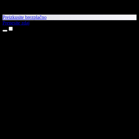
Preizkusite brezplačno
Prenesite zdaj
Izdelki
Pretvorba besedila v govor
Aplikaciji za iPhone in iPad
Aplikacija za Android
Razširitev za Chrome
Razširitev za Edge
Spletna aplikacija
Aplikacija za Mac
Aplikacija za Windows