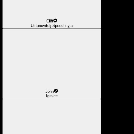
Cliff
Ustanovitelj Speechifyja
John
Igralec