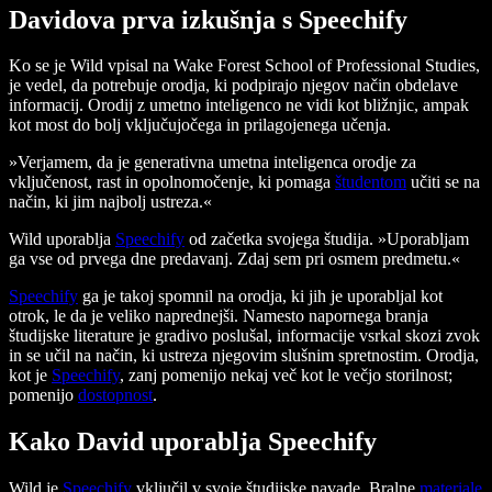
Davidova prva izkušnja s Speechify
Ko se je Wild vpisal na Wake Forest School of Professional Studies,
je vedel, da potrebuje orodja, ki podpirajo njegov način obdelave
informacij. Orodij z umetno inteligenco ne vidi kot bližnjic, ampak
kot most do bolj vključujočega in prilagojenega učenja.
»Verjamem, da je generativna umetna inteligenca orodje za
vključenost, rast in opolnomočenje, ki pomaga
študentom
učiti se na
način, ki jim najbolj ustreza.«
Wild uporablja
Speechify
od začetka svojega študija. »Uporabljam
ga vse od prvega dne predavanj. Zdaj sem pri osmem predmetu.«
Speechify
ga je takoj spomnil na orodja, ki jih je uporabljal kot
otrok, le da je veliko naprednejši. Namesto napornega branja
študijske literature je gradivo poslušal, informacije vsrkal skozi zvok
in se učil na način, ki ustreza njegovim slušnim spretnostim. Orodja,
kot je
Speechify
, zanj pomenijo nekaj več kot le večjo storilnost;
pomenijo
dostopnost
.
Kako David uporablja Speechify
Wild je
Speechify
vključil v svoje študijske navade. Bralne
materiale