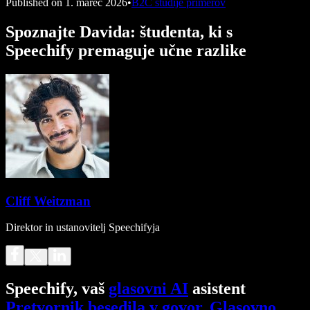
Published on
1. marec 2026
•
B2C študije primerov
Spoznajte Davida: študenta, ki s
Speechify premaguje učne razlike
Cliff Weitzman
Direktor in ustanovitelj Speechifyja
Speechify, vaš
glasovni AI
asistent
Pretvornik besedila v govor
.
Glasovno