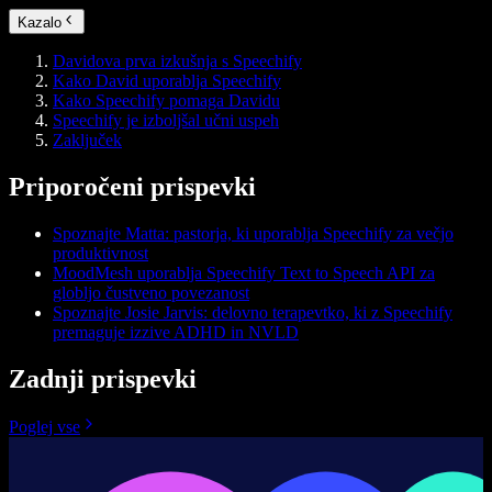
Kazalo
Davidova prva izkušnja s Speechify
Kako David uporablja Speechify
Kako Speechify pomaga Davidu
Speechify je izboljšal učni uspeh
Zaključek
Priporočeni prispevki
Spoznajte Matta: pastorja, ki uporablja Speechify za večjo
produktivnost
MoodMesh uporablja Speechify Text to Speech API za
globljo čustveno povezanost
Spoznajte Josie Jarvis: delovno terapevtko, ki z Speechify
premaguje izzive ADHD in NVLD
Zadnji prispevki
Poglej vse