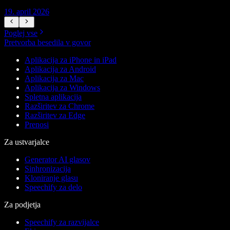
19. april 2026
1
Poglej vse
Pretvorba besedila v govor
Aplikacija za iPhone in iPad
Aplikacija za Android
Aplikacija za Mac
Aplikacija za Windows
Spletna aplikacija
Razširitev za Chrome
Razširitev za Edge
Prenosi
Za ustvarjalce
Generator AI glasov
Sinhronizacija
Kloniranje glasu
Speechify za delo
Za podjetja
Speechify za razvijalce