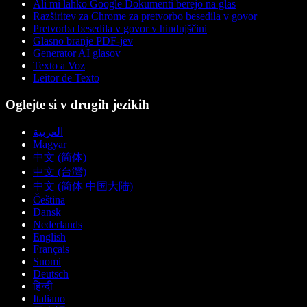
Ali mi lahko Google Dokumenti berejo na glas
Razširitev za Chrome za pretvorbo besedila v govor
Pretvorba besedila v govor v hindujščini
Glasno branje PDF-jev
Generator AI glasov
Texto a Voz
Leitor de Texto
Oglejte si v drugih jezikih
العربية
Magyar
中文 (简体)
中文 (台灣)
中文 (简体 中国大陆)
Čeština
Dansk
Nederlands
English
Français
Suomi
Deutsch
हिन्दी
Italiano