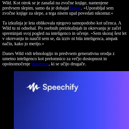
Wild. Kot otrok se je zanašal na zvočne knjige, namenjene
predvsem slepim, samo da je dohajal
branje
. »Uporabljal sem
zvočne knjige za slepe, a tega nisem upal povedati nikomur.«
Ta izkušnja je leta oblikovala njegovo samopodobo kot učenca. A
Wild tu ni odnehal. Po osebnih preizkušnjah in okrevanju je začel
spreminjati svoj pogled na inteligenco in učenje. »Sem skoraj šest let
v okrevanju in naučil sem se, da izziv ni bila inteligenca, ampak
način, kako jo merijo.«
Danes Wild vidi tehnologijo in predvsem generativna orodja z
umetno inteligenco kot prelomnico za večjo dostopnost in
opolnomočenje
študentov
, ki se učijo drugače.