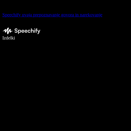
Speechify uvaja prepoznavanje govora in narekovanje
Pišite 5× hitreje z narekovanjem
Izdelki
Več o tem