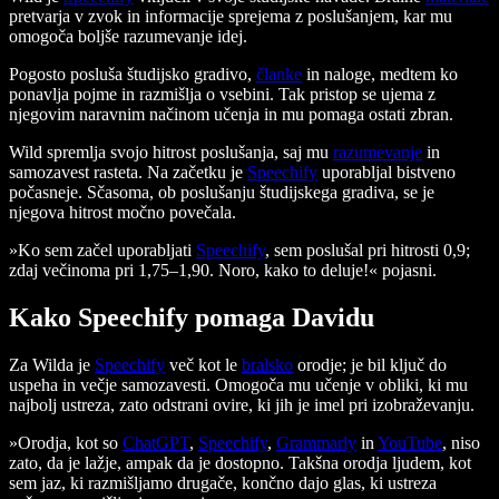
pretvarja v zvok in informacije sprejema z poslušanjem, kar mu
omogoča boljše razumevanje idej.
Pogosto posluša študijsko gradivo,
članke
in naloge, medtem ko
ponavlja pojme in razmišlja o vsebini. Tak pristop se ujema z
njegovim naravnim načinom učenja in mu pomaga ostati zbran.
Wild spremlja svojo hitrost poslušanja, saj mu
razumevanje
in
samozavest rasteta. Na začetku je
Speechify
uporabljal bistveno
počasneje. Sčasoma, ob poslušanju študijskega gradiva, se je
njegova hitrost močno povečala.
»Ko sem začel uporabljati
Speechify
, sem poslušal pri hitrosti 0,9;
zdaj večinoma pri 1,75–1,90. Noro, kako to deluje!« pojasni.
Kako Speechify pomaga Davidu
Za Wilda je
Speechify
več kot le
bralsko
orodje; je bil ključ do
uspeha in večje samozavesti. Omogoča mu učenje v obliki, ki mu
najbolj ustreza, zato odstrani ovire, ki jih je imel pri izobraževanju.
»Orodja, kot so
ChatGPT
,
Speechify
,
Grammarly
in
YouTube
, niso
zato, da je lažje, ampak da je dostopno. Takšna orodja ljudem, kot
sem jaz, ki razmišljamo drugače, končno dajo glas, ki ustreza