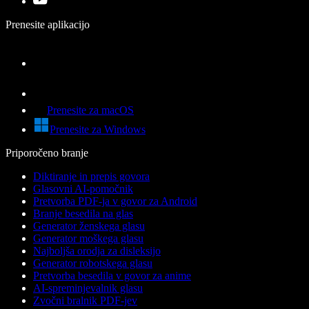
Prenesite aplikacijo
Prenesite za macOS
Prenesite za Windows
Priporočeno branje
Diktiranje in prepis govora
Glasovni AI-pomočnik
Pretvorba PDF-ja v govor za Android
Branje besedila na glas
Generator ženskega glasu
Generator moškega glasu
Najboljša orodja za disleksijo
Generator robotskega glasu
Pretvorba besedila v govor za anime
AI-spreminjevalnik glasu
Zvočni bralnik PDF-jev