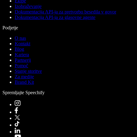
Ekipe
Izobraževanje
Dokumentacija API-ja za pretvorbo besedila v govor
Dokumentacija API-ja za glasovne agente
Podjetje
O nas
Kontakt
Blog
Kariera
Partnerji
Pomoč
Stanje storitve
Za medije
Brand Kit
Spremljajte Speechify