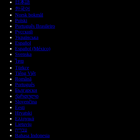
日本語
한국어
Norsk bokmål
Polski
Português Brasileiro
Русский
Українська
Español
Español (México)
Svenska
ไทย
Türkçe
Tiếng Việt
Română
Português
Български
ქართული
Slovenčina
Eesti
Hrvatski
Ελληνικά
Lietuvių
עברית
Bahasa Indonesia