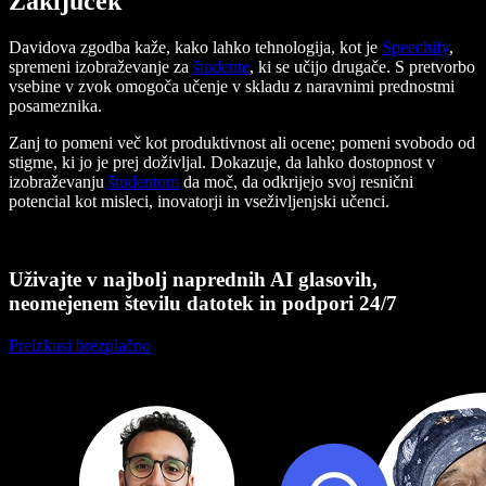
Zaključek
Davidova zgodba kaže, kako lahko tehnologija, kot je
Speechify
,
spremeni izobraževanje za
študente
, ki se učijo drugače. S pretvorbo
vsebine v zvok omogoča učenje v skladu z naravnimi prednostmi
posameznika.
Zanj to pomeni več kot produktivnost ali ocene; pomeni svobodo od
stigme, ki jo je prej doživljal. Dokazuje, da lahko dostopnost v
izobraževanju
študentom
da moč, da odkrijejo svoj resnični
potencial kot misleci, inovatorji in vseživljenjski učenci.
Uživajte v najbolj naprednih AI glasovih,
neomejenem številu datotek in podpori 24/7
Preizkusi brezplačno