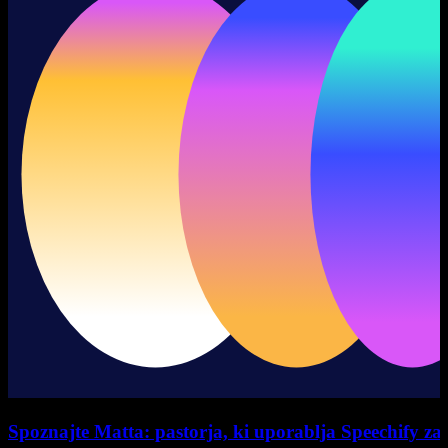
Spoznajte Matta: pastorja, ki uporablja Speechify za