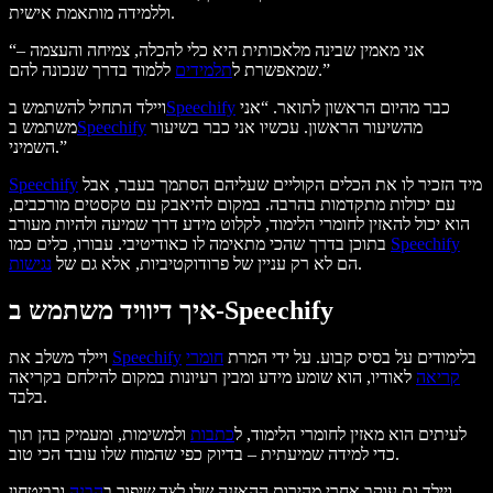
וללמידה מותאמת אישית.
“אני מאמין שבינה מלאכותית היא כלי להכלה, צמיחה והעצמה –
ללמוד בדרך שנכונה להם.”
שמאפשרת ל
תלמידים
כבר מהיום הראשון לתואר. “אני
Speechify
ויילד התחיל להשתמש ב
מהשיעור הראשון. עכשיו אני כבר בשיעור
Speechify
משתמש ב
השמיני.”
מיד הזכיר לו את הכלים הקוליים שעליהם הסתמך בעבר, אבל
Speechify
עם יכולות מתקדמות בהרבה. במקום להיאבק עם טקסטים מורכבים,
הוא יכול להאזין לחומרי הלימוד, לקלוט מידע דרך שמיעה ולהיות מעורב
Speechify
בתוכן בדרך שהכי מתאימה לו כאודיטיבי. עבורו, כלים כמו
.
הם לא רק עניין של פרודוקטיביות, אלא גם של
נגישות
איך דיוויד משתמש ב-Speechify
בלימודים על בסיס קבוע. על ידי המרת
חומרי
Speechify
ויילד משלב את
קריאה
לאודיו, הוא שומע מידע ומבין רעיונות במקום להילחם בקריאה
בלבד.
לעיתים הוא מאזין לחומרי הלימוד, ל
כתבות
ולמשימות, ומעמיק בהן תוך
כדי למידה שמיעתית – בדיוק כפי שהמוח שלו עובד הכי טוב.
ויילד גם עוקב אחרי מהירות ההאזנה שלו לצד שיפור ב
הבנה
ובביטחון