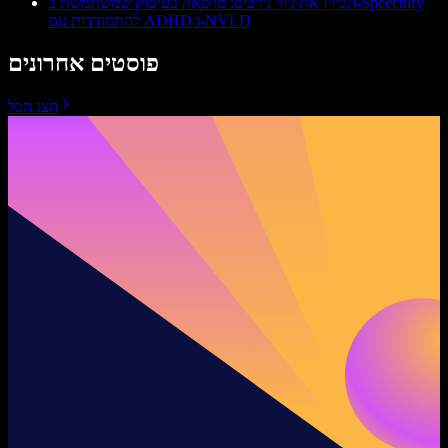
הכירו את ג'וזי ג'רביס: מרפאה בעיסוק שמשתמשת ב-Speechify
להתמודדות עם ADHD ו-NVLD
פוסטים אחרונים
הצג הכל