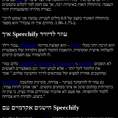
העצמי. בהתחלה האזין באיטיות רבה, אך עם הזמן למד לקלוט טקסטים
בצורה מהירה ומשמעותית יותר.
“בהתחלה האזנתי בקצב של 0.9 מילים לשנייה; עכשיו אני שומע לרוב
ב-1.75–1.90. מדהים איך זה עובד!” הוא מספר.
איך Speechify עוזר לדיוויד
הוא הרבה יותר מכלי
קריאה
– הוא קפיצת מדרגה
Speechify
עבור ויילד,
להצלחה אישית ואקדמית. התאמת החומר לאופן הלמידה שלו מאפשרת
לו להתמודד עם חסמים קיימים.
לא הופכים
YouTube
ו-
Grammarly
,
Speechify
,
ChatGPT
“כלים כמו
את הלימוד לקל יותר – אלא לנגיש יותר. הם מאפשרים לאנשים
שחושבים אחרת למצוא קול שמתאים לדרך החשיבה שלהם,” אמר.
גם עוזר לו להתמקד בעיקר – צמיחה, סקרנות ומחשבה
Speechify
ביקורתית במקום שינון או ציוני מבחנים נוקשים. “אני אוהב להיות עמיד,
ללמוד ולהתפתח. אף פעם לא אהבתי שמודדים אותי בציון, כי ציון זה
ביצוע, ולמידה היא צמיחה.”
הישגים אקדמיים עם Speechify