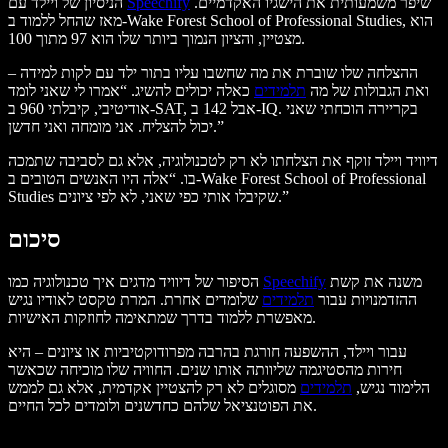
שיפר משמעותית את הישגיו האקדמיים.
Speechify
הניסיון של ויילד עם
מאז שהחל ללמוד ב-Wake Forest School of Professional Studies, הוא
מצטיין, והציון הנמוך ביותר שלו הוא 97 מתוך 100.
ההצלחה שלו שוברת את מה שחשבו עליו בתור ילד עם לקות למידה –
ואת הגבולות של מה
תלמידים
כאלה יכולים להשיג. “אמרו לי שאני לומד
אודיטיבי, קיבלתי 960 ב-SAT, אבל 142 ב-IQ. בקריירה הוכחתי שאני
יכול להצליח. אני מומחה ואני חדשן.”
דיוויד ויילד זוקף את הצלחתו לא רק לטכנולוגיה, אלא גם לסביבה שתמכה
בו. “אלה היו האנשים הטובים ב-Wake Forest School of Professional
Studies שקיבלו אותי כפי שאני, לא לפי ציונים.”
סיכום
משנה את קשת
Speechify
הסיפור של דיוויד מדגים איך טכנולוגיה כמו
ההזדמנויות עבור
תלמידים
שלומדים אחרת. המרת טקסט לאודיו נגיש
מאפשרת ללמוד בדרך שמתאימה לחוזקות האישיות.
עבור ויילד, ההשפעה חורגת בהרבה מפרודוקטיביות או ציונים – היא
חירות מהסטיגמה שליוותה אותו שנים. החוויה שלו מוכיחה שכאשר
הלימוד נגיש,
תלמידים
מסוגלים לא רק להצטיין אקדמית, אלא גם לממש
את הפוטנציאל שלהם כחדשנים ולומדים לכל החיים.