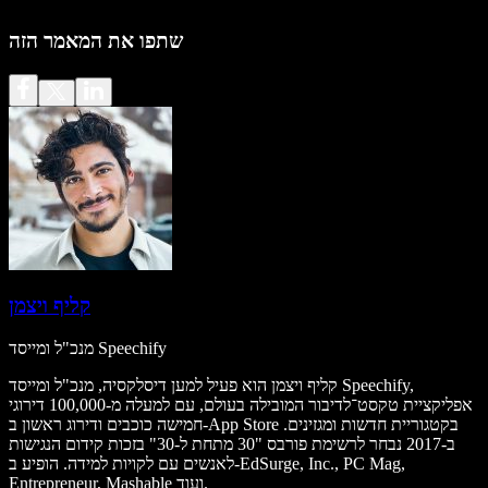
שתפו את המאמר הזה
קליף ויצמן
מנכ"ל ומייסד Speechify
קליף ויצמן הוא פעיל למען דיסלקסיה, מנכ"ל ומייסד Speechify,
אפליקציית טקסט־לדיבור המובילה בעולם, עם למעלה מ-100,000 דירוגי
חמישה כוכבים ודירוג ראשון ב-App Store בקטגוריית חדשות ומגזינים.
ב-2017 נבחר לרשימת פורבס "30 מתחת ל-30" בזכות קידום הנגישות
לאנשים עם לקויות למידה. הופיע ב-EdSurge, Inc., PC Mag,
Entrepreneur, Mashable ועוד.