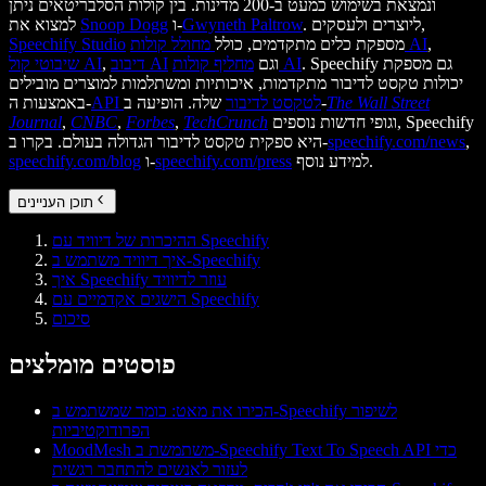
ונמצאת בשימוש כמעט ב-200 מדינות. בין קולות הסלבריטאים ניתן
. ליוצרים ולעסקים,
Gwyneth Paltrow
ו-
Snoop Dogg
למצוא את
,
מחולל קולות AI
מספקת כלים מתקדמים, כולל
Speechify Studio
. Speechify גם מספקת
מחליף קולות AI
וגם
דיבוב AI
,
שיבוטי קול AI
יכולות טקסט לדיבור מתקדמות, איכותיות ומשתלמות למוצרים מובילים
The Wall Street
שלה. הופיעה ב-
API לטקסט לדיבור
באמצעות ה-
וגופי חדשות נוספים, Speechify
TechCrunch
,
Forbes
,
CNBC
,
Journal
,
speechify.com/news
היא ספקית טקסט לדיבור הגדולה בעולם. בקרו ב-
למידע נוסף.
speechify.com/press
ו-
speechify.com/blog
תוכן העניינים
ההיכרות של דיוויד עם Speechify
איך דיוויד משתמש ב-Speechify
איך Speechify עוזר לדיוויד
הישגים אקדמיים עם Speechify
סיכום
פוסטים מומלצים
הכירו את מאט: כומר שמשתמש ב-Speechify לשיפור
הפרודוקטיביות
MoodMesh משתמשת ב-Speechify Text To Speech API כדי
לעזור לאנשים להתחבר רגשית