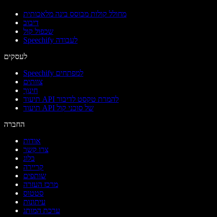
מחולל קולות מבוסס בינה מלאכותית
דיבוב
שכפול קול
Speechify לעבודה
לעסקים
Speechify למפתחים
צוותים
חינוך
תיעוד API להמרת טקסט לדיבור
תיעוד API של סוכני קול
החברה
אודות
צרו קשר
בלוג
קריירה
שותפים
מרכז העזרה
סטטוס
עיתונות
ערכת המותג