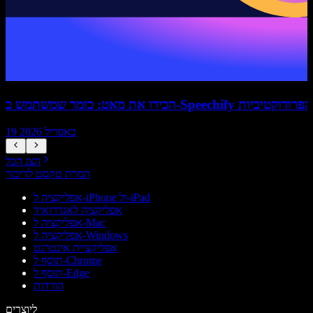
משתמש ב-Speechify לשיפור הפרודוקטיביות
19 באפריל 2026
הצג הכל
המרת טקסט לדיבור
אפליקציה ל-iPhone ול-iPad
אפליקציה לאנדרואיד
אפליקציה ל-Mac
אפליקציה ל-Windows
אפליקציית אינטרנט
תוסף ל-Chrome
תוסף ל-Edge
הורדות
ליוצרים