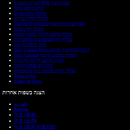
המרת טקסט ל-PDF באנדרואיד
קורא טקסט בקול
מחולל קולות נשיים
מחולל קולות גבריים
אפליקציות הקריאה המובילות לדיסלקציה
מחולל קול רובוטי
המרת טקסט לדיבור בסגנון אנימה
מחליף קול מבוסס בינה מלאכותית
הקראת PDF בקול
האם Google Docs יכול להקריא לי טקסט?
תוסף Chrome להמרת טקסט לדיבור
המרת טקסט לדיבור בהינדית
הקראת PDF בקול רם
מחולל קולות מבוסס בינה מלאכותית
Texto a Voz
Leitor de Texto
הצגה בשפות אחרות
العربية
Magyar
中文 (简体)
中文 (台灣)
中文 (简体 中国大陆)