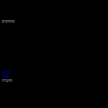
שימושים
הורדה
API
החברה