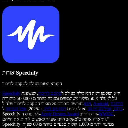
אודות Speechify
הקורא הטוב בעולם לטקסט לדיבור
היא הפלטפורמה המובילה בעולם ל
טקסט לדיבור
, שנשענת
Speechify
על למעלה מ-50 מיליון משתמשים ומגובה ביותר מ-500,000 ביקורות
הרחבת
,
Android
,
iOS
חמישה כוכבים על מוצרי הטקסט לדיבור שלה ל-
כרום
,
אפליקציית ווב
ואפליקציית
דסקטופ למק
. ב-2025,
אפל העניקה
ל-
,
WWDC
היוקרתי ב-
Apple Design Award
Speechify את פרס ה-
ותיארה אותה כ"משאב חיוני שעוזר לאנשים לחיות את חייהם."
Speechify מציעה יותר מ-1,000 קולות טבעיים ביותר מ-60 שפות,