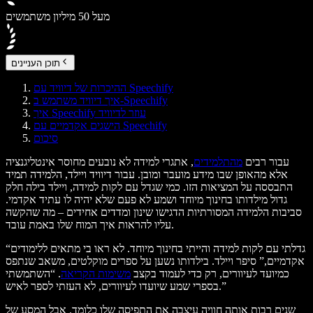
מעל 50 מיליון משתמשים
תוכן העניינים
ההיכרות של דיוויד עם Speechify
איך דיוויד משתמש ב-Speechify
איך Speechify עוזר לדיוויד
הישגים אקדמיים עם Speechify
סיכום
עבור רבים
מהתלמידים
, אתגרי למידה לא נובעים מחוסר אינטליגנציה
אלא מהאופן שבו מידע מועבר ומובן. עבור דיוויד ויילד, הלמידה תמיד
התבססה על המציאות הזו. כמי שגדל עם לקות למידה, ויילד בילה חלק
גדול מילדותו בחינוך מיוחד ושמע לא פעם שלא יהיה לו עתיד אקדמי.
סביבות הלמידה המסורתיות הדגישו שינון ומדדים אחידים – מה שהקשה
עליו להראות איך המוח שלו באמת עובד.
“גדלתי עם לקות למידה והייתי בחינוך מיוחד. לא ראו בי מתאים ללימודים
אקדמיים,” סיפר ויילד. בילדותו נשען על ספרים מוקלטים, משאב שנתפס
כמיועד לעיוורים, רק כדי לעמוד בקצב
משימות הקריאה
. “השתמשתי
בספרי שמע שיועדו לעיוורים, לא העזתי לספר לאיש.”
שנים רבות אותה חוויה עיצבה את התפיסה שלו כלומד. אבל המסע של