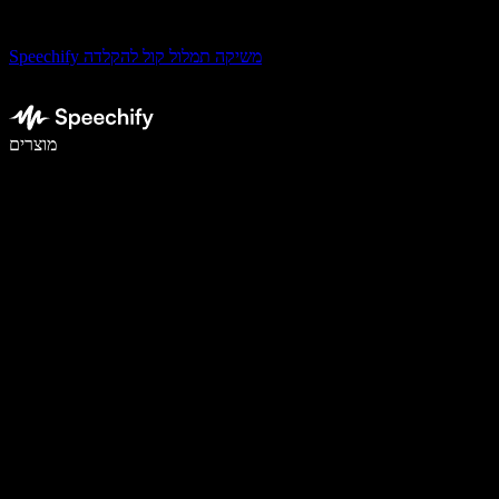
Speechify משיקה תמלול קול להקלדה
לכתוב פי 5 מהר יותר עם הכתבה קולית
מוצרים
למידע נוסף