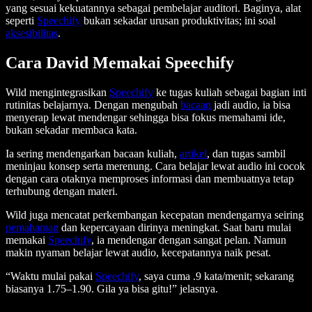
yang sesuai kekuatannya sebagai pembelajar auditori. Baginya, alat
seperti
Speechify
bukan sekadar urusan produktivitas; ini soal
aksesibilitas
.
Cara David Memakai Speechify
Wild mengintegrasikan
Speechify
ke tugas kuliah sebagai bagian inti
rutinitas belajarnya. Dengan mengubah
bacaan
jadi audio, ia bisa
menyerap lewat mendengar sehingga bisa fokus memahami ide,
bukan sekadar membaca kata.
Ia sering mendengarkan bacaan kuliah,
artikel
, dan tugas sambil
meninjau konsep serta merenung. Cara belajar lewat audio ini cocok
dengan cara otaknya memproses informasi dan membuatnya tetap
terhubung dengan materi.
Wild juga mencatat perkembangan kecepatan mendengarnya seiring
pemahaman
dan kepercayaan dirinya meningkat. Saat baru mulai
memakai
Speechify
, ia mendengar dengan sangat pelan. Namun
makin nyaman belajar lewat audio, kecepatannya naik pesat.
“Waktu mulai pakai
Speechify
, saya cuma .9 kata/menit; sekarang
biasanya 1.75–1.90. Gila ya bisa gitu!” jelasnya.