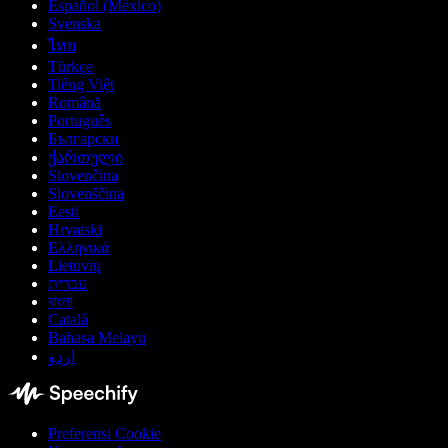
Español (México)
Svenska
ไทย
Türkçe
Tiếng Việt
Română
Português
Български
ქართული
Slovenčina
Slovenščina
Eesti
Hrvatski
Ελληνικά
Lietuvių
עברית
বাংলা
Català
Bahasa Melayu
اردو
Preferensi Cookie