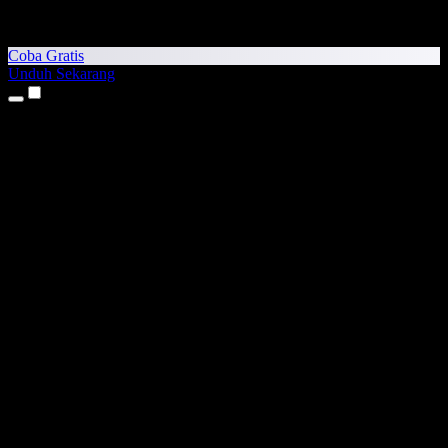
Coba Gratis
Unduh Sekarang
Produk
Teks ke Suara
Aplikasi iPhone & iPad
Aplikasi Android
Ekstensi Chrome
Ekstensi Edge
Aplikasi Web
Aplikasi Mac
Aplikasi Windows