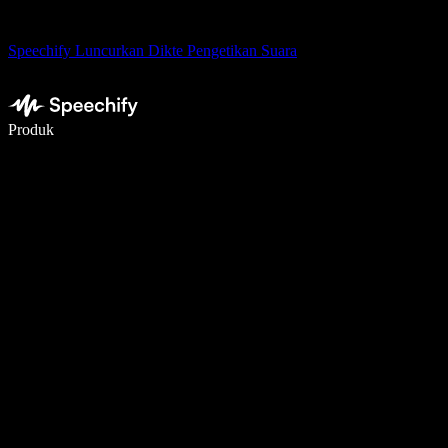
Speechify Luncurkan Dikte Pengetikan Suara
Menulis 5× lebih cepat dengan dikte suara
Produk
Pelajari lebih lanjut