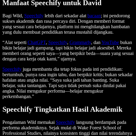
Manfaat Speechify untuk David
Bagi Wild,
Speechify
lebih dari sekadar alat
bacaan
; ini pendorong
sukses akademik dan rasa percaya diri. Dengan memberi format
yang sesuai cara belajarnya, platform ini menghilangkan hambatan
yang dulu membuat pendidikan terasa mustahil dijangkau.
“Alat seperti
ChatGPT
,
Speechify
,
Grammarly
, dan
YouTube
bukan
bikin belajar jadi gampang, tapi bikin belajar jadi aksesibel. Mereka
memberi orang seperti saya—yang berpikir beda—suara yang sesuai
dengan cara kerja otak kami,” ujarnya.
Speechify
juga membantu dia tetap fokus pada inti pendidikan:
bertumbuh, punya rasa ingin tahu, dan berpikir kritis; bukan sekadar
hafalan atau angka nilai. “Saya suka jadi tahan banting. Suka
belajar, suka tantangan. Tapi saya tidak pernah suka dinilai pakai
angka. Nilai mengukur performa—belajar mengukur
perkembangan.”
Speechify Tingkatkan Hasil Akademik
Pengalaman Wild memakai
Speechify
langsung berdampak pada
performa akademiknya. Sejak mulai di Wake Forest School of
Professional Studies, nilainya konsisten tinggi dan nilai terendahnya