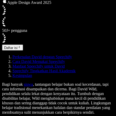
Apple Design Award 2025
50J+ pengguna
Daftar isi
Perkenalan David dengan Speechify
Cara David Memakai Speechify
Manfaat Speechify untuk David
Speechify Tingkatkan Hasil Akademik
Kesimpulan
Bagi banyak
siswa
, tantangan belajar bukan soal kecerdasan, tapi
cara informasi disampaikan dan dicerna. Bagi David Wild,
pendidikan selalu lekat dengan kenyataan itu. Tumbuh dengan
disabilitas belajar, Wild menghabiskan masa kecil di pendidikan
khusus dan sering dianggap tidak cocok untuk kuliah. Lingkungan
belajar tradisional menekankan hafalan dan standar penilaian yang
membuatnya sulit menunjukkan cara berpikirnya sendiri.