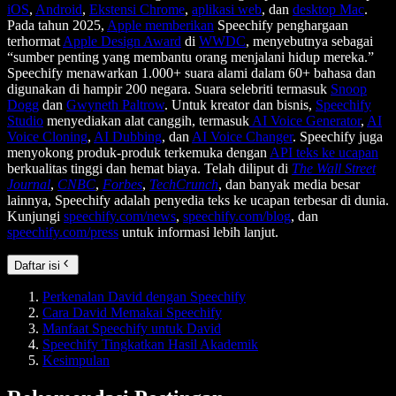
iOS
,
Android
,
Ekstensi Chrome
,
aplikasi web
, dan
desktop Mac
.
Pada tahun 2025,
Apple memberikan
Speechify penghargaan
terhormat
Apple Design Award
di
WWDC
, menyebutnya sebagai
“sumber penting yang membantu orang menjalani hidup mereka.”
Speechify menawarkan 1.000+ suara alami dalam 60+ bahasa dan
digunakan di hampir 200 negara. Suara selebriti termasuk
Snoop
Dogg
dan
Gwyneth Paltrow
. Untuk kreator dan bisnis,
Speechify
Studio
menyediakan alat canggih, termasuk
AI Voice Generator
,
AI
Voice Cloning
,
AI Dubbing
, dan
AI Voice Changer
. Speechify juga
menyokong produk-produk terkemuka dengan
API teks ke ucapan
berkualitas tinggi dan hemat biaya. Telah diliput di
The Wall Street
Journal
,
CNBC
,
Forbes
,
TechCrunch
, dan banyak media besar
lainnya, Speechify adalah penyedia teks ke ucapan terbesar di dunia.
Kunjungi
speechify.com/news
,
speechify.com/blog
, dan
speechify.com/press
untuk informasi lebih lanjut.
Daftar isi
Perkenalan David dengan Speechify
Cara David Memakai Speechify
Manfaat Speechify untuk David
Speechify Tingkatkan Hasil Akademik
Kesimpulan