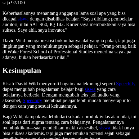
saja 97/100.
Keberhasilannya menantang anggapan lama soal apa yang bisa
dicapai
siswa
dengan disabilitas belajar. “Saya dibilang pembelajar
auditori, nilai SAT 960, IQ 142. Karier saya membuktikan saya bisa
sukses. Saya ahli, saya inovator.”
David Wild mengapresiasi bukan hanya alat yang ia pakai, tapi juga
lingkungan yang mendukungnya sebagai pelajar. “Orang-orang baik
di Wake Forest School of Professional Studies menerima saya apa
adanya, bukan berdasarkan nilai.”
Kesimpulan
Kisah David Wild menyoroti bagaimana teknologi seperti
Speechify
dapat mengubah pengalaman belajar bagi
siswa
yang cara
belajarnya berbeda. Dengan mengubah teks jadi audio yang
aksesibel,
Speechify
membuat pelajar lebih mudah menyerap info
dengan cara yang sesuai kekuatannya.
Bagi Wild, dampaknya lebih dari sekadar produktivitas atau nilai; ini
soal lepas dari stigma tentang cara belajarnya. Pengalamannya
membuktikan—saat pendidikan makin aksesibel,
siswa
tidak hanya
bisa sukses akademis, tapi juga menemukan potensi sejati sebagai
pemikir, inovator, dan pembelajar sepanjang hayat.