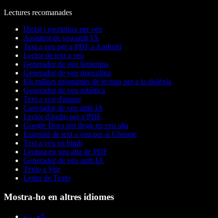
Lectures recomanades
Dictat i escriptura per veu
Assistent de veu amb IA
Text a veu per a PDF a Android
Lector de text a veu
Generador de veu femenina
Generador de veu masculina
Els millors programes de lectura per a la dislèxia
Generador de veu robòtica
Text a veu d'anime
Canviador de veu amb IA
Lector d'àudio per a PDF
Google Docs pot llegir en veu alta
Extensió de text a veu per al Chrome
Text a veu en hindi
Lectura en veu alta de PDF
Generador de veu amb IA
Texto a Voz
Leitor de Texto
Mostra-ho en altres idiomes
العربية