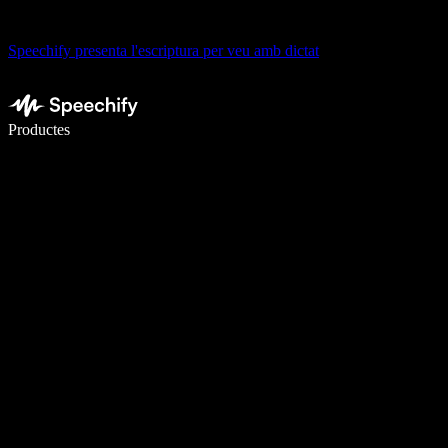
Speechify presenta l'escriptura per veu amb dictat
Escriu 5× més ràpid amb la veu
Productes
Més informació