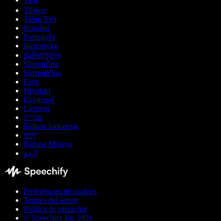
Türkçe
Tiếng Việt
Română
Português
Български
ქართული
Slovenčina
Slovenščina
Eesti
Hrvatski
Ελληνικά
Lietuvių
עברית
Bahasa Indonesia
বাংলা
Bahasa Melayu
اردو
Preferències de cookies
Termes del servei
Política de privacitat
© Speechify Inc 2026