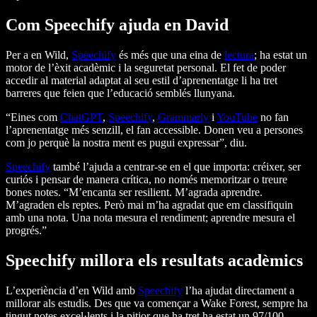
Com Speechify ajuda en David
Per a en Wild,
Speechify
és més que una eina de
lectura
; ha estat un
motor de l’èxit acadèmic i la seguretat personal. El fet de poder
accedir al material adaptat al seu estil d’aprenentatge li ha tret
barreres que feien que l’educació semblés llunyana.
“Eines com
ChatGPT
,
Speechify
,
Grammarly
i
YouTube
no fan
l’aprenentatge més senzill, el fan accessible. Donen veu a persones
com jo perquè la nostra ment es pugui expressar”, diu.
Speechify
també l’ajuda a centrar-se en el que importa: créixer, ser
curiós i pensar de manera crítica, no només memoritzar o treure
bones notes. “M’encanta ser resilient. M’agrada aprendre.
M’agraden els reptes. Però mai m’ha agradat que em classifiquin
amb una nota. Una nota mesura el rendiment; aprendre mesura el
progrés.”
Speechify millora els resultats acadèmics
L’experiència d’en Wild amb
Speechify
l’ha ajudat directament a
millorar als estudis. Des que va començar a Wake Forest, sempre ha
tingut notes excel·lents i la pitjor que ha tret ha estat un 97/100.