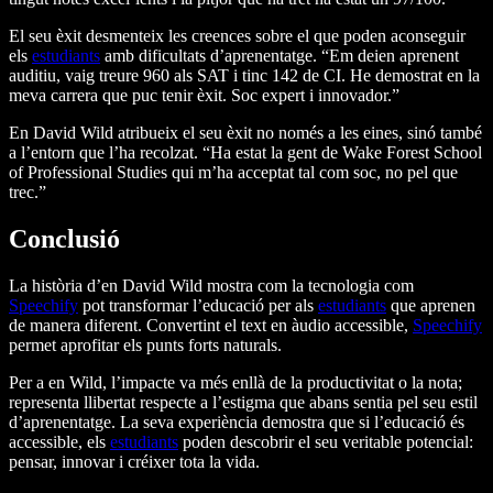
El seu èxit desmenteix les creences sobre el que poden aconseguir
els
estudiants
amb dificultats d’aprenentatge. “Em deien aprenent
auditiu, vaig treure 960 als SAT i tinc 142 de CI. He demostrat en la
meva carrera que puc tenir èxit. Soc expert i innovador.”
En David Wild atribueix el seu èxit no només a les eines, sinó també
a l’entorn que l’ha recolzat. “Ha estat la gent de Wake Forest School
of Professional Studies qui m’ha acceptat tal com soc, no pel que
trec.”
Conclusió
La història d’en David Wild mostra com la tecnologia com
Speechify
pot transformar l’educació per als
estudiants
que aprenen
de manera diferent. Convertint el text en àudio accessible,
Speechify
permet aprofitar els punts forts naturals.
Per a en Wild, l’impacte va més enllà de la productivitat o la nota;
representa llibertat respecte a l’estigma que abans sentia pel seu estil
d’aprenentatge. La seva experiència demostra que si l’educació és
accessible, els
estudiants
poden descobrir el seu veritable potencial:
pensar, innovar i créixer tota la vida.