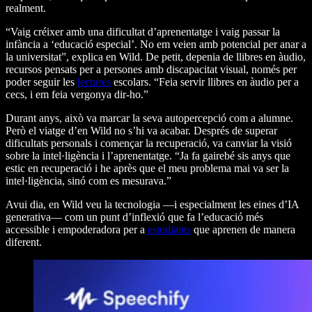
realment.
“Vaig créixer amb una dificultat d’aprenentatge i vaig passar la
infància a ‘educació especial’. No em veien amb potencial per anar a
la universitat”, explica en Wild. De petit, depenia de llibres en àudio,
recursos pensats per a persones amb discapacitat visual, només per
poder seguir les
lectures
escolars. “Feia servir llibres en àudio per a
cecs, i em feia vergonya dir-ho.”
Durant anys, això va marcar la seva autopercepció com a alumne.
Però el viatge d’en Wild no s’hi va acabar. Després de superar
dificultats personals i començar la recuperació, va canviar la visió
sobre la intel·ligència i l’aprenentatge. “Ja fa gairebé sis anys que
estic en recuperació i he après que el meu problema mai va ser la
intel·ligència, sinó com es mesurava.”
Avui dia, en Wild veu la tecnologia —i especialment les eines d’IA
generativa— com un punt d’inflexió que fa l’educació més
accessible i empoderadora per a
estudiants
que aprenen de manera
diferent.