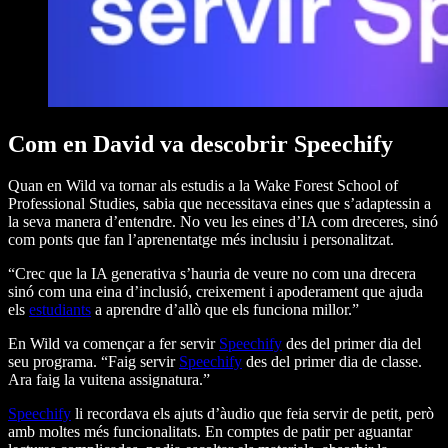
Com en David va descobrir Speechify
Quan en Wild va tornar als estudis a la Wake Forest School of
Professional Studies, sabia que necessitava eines que s’adaptessin a
la seva manera d’entendre. No veu les eines d’IA com dreceres, sinó
com ponts que fan l’aprenentatge més inclusiu i personalitzat.
“Crec que la IA generativa s’hauria de veure no com una drecera
sinó com una eina d’inclusió, creixement i apoderament que ajuda
els
estudiants
a aprendre d’allò que els funciona millor.”
En Wild va començar a fer servir
Speechify
des del primer dia del
seu programa. “Faig servir
Speechify
des del primer dia de classe.
Ara faig la vuitena assignatura.”
Speechify
li recordava els ajuts d’àudio que feia servir de petit, però
amb moltes més funcionalitats. En comptes de patir per aguantar