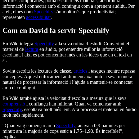
lectures complicades, podia escoltar els materials, absorbir la
informació i connectar amb el contingut com a aprenent auditiu. Per
a ell, eines com
Speechify
són molt més que productivitat;
representen
accessibilitat
.
Com en David fa servir Speechify
En Wild integra
Speechify
a la seva rutina d’estudi. Convertint el
material de
lectura
en àudio, pot entendre millor la informació
escoltant, i així es pot concentrar més en les idees que en el text en
si.
Sovint escolta les lectures de classe,
articles
i tasques mentre repassa
conceptes. Aquest enfocament auditiu encaixa amb la seva manera
natural de processar la informació i l’ajuda a mantenir-se connectat
amb el contingut.
En Wild també ajusta la velocitat d’escolta a mesura que la seva
comprensió
i confiança han millorat. Quan va començar amb
Speechify
, escoltava molt més lent. Ara processa el material en àudio
molt més ràpidament.
“Quan vaig començar amb
Speechify
, anava a 0,9 paraules per
minut; ara la majoria de cops estic a 1,75–1,90. És increïble!”,
explica.