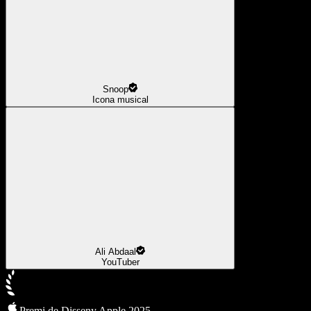
Snoop
Icona musical
Ali Abdaal
YouTuber
Premi de Disseny Apple 2025