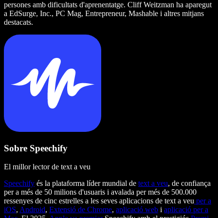
persones amb dificultats d'aprenentatge. Cliff Weitzman ha aparegut
a EdSurge, Inc., PC Mag, Entrepreneur, Mashable i altres mitjans
destacats.
Sobre Speechify
El millor lector de text a veu
Speechify
és la plataforma líder mundial de
text a veu
, de confiança
per a més de 50 milions d'usuaris i avalada per més de 500.000
ressenyes de cinc estrelles a les seves aplicacions de text a veu
per a
iOS
,
Android
,
Extensió de Chrome
,
aplicació web
i
aplicació per a