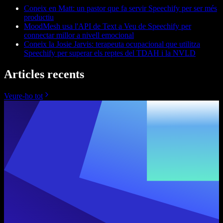
Coneix en Matt: un pastor que fa servir Speechify per ser més
productiu
MoodMesh usa l'API de Text a Veu de Speechify per
connectar millor a nivell emocional
Coneix la Josie Jarvis: terapeuta ocupacional que utilitza
Speechify per superar els reptes del TDAH i la NVLD
Articles recents
Veure-ho tot