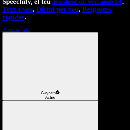
Speechify, el teu
assistent de veu amb IA
.
Text a veu
.
Dictat per veu
.
Respostes
ràpides
.
Prova-ho gratis
Gwyneth
Actriu