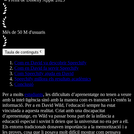
Més de 50 M d'usuaris
Taula de continguts
Com en David va descobrir Speechify
Com en David fa servir Speechify
Com Speechify ajuda en David
Speechify millora els resultats acadèmics
Conclusió
Per a molts
estudiants
, les dificultats d’aprenentatge no tenen a veure
amb la intel·ligència sinó amb la manera com es transmet i s’entén la
informació. Per a en David Wild, l’educació sempre ha estat
vinculada a aquesta realitat. Criat amb una discapacitat
d’aprenentatge, en Wild va passar bona part de la infància a
educació especial i sovint li deien que la universitat no era per a ell.
Els entorns tradicionals donaven importància a la memorització i a
les proves, cosa que li posava molt difícil mostrar com pensava