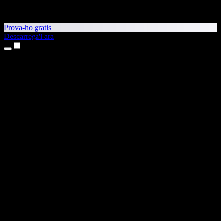
Prova-ho gratis
Descarrega'l ara
Productes
Text a veu
Aplicacions per a iPhone i iPad
Aplicació per a Android
Extensió per al Chrome
Extensió per a l'Edge
Aplicació web
Aplicació per al Mac
Aplicació per al Windows