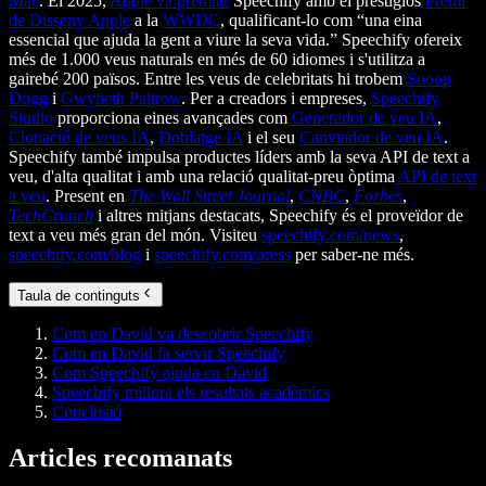
Mac
. El 2025,
Apple va premiar
Speechify amb el prestigiós
Premi
de Disseny Apple
a la
WWDC
, qualificant-lo com “una eina
essencial que ajuda la gent a viure la seva vida.” Speechify ofereix
més de 1.000 veus naturals en més de 60 idiomes i s'utilitza a
gairebé 200 països. Entre les veus de celebritats hi trobem
Snoop
Dogg
i
Gwyneth Paltrow
. Per a creadors i empreses,
Speechify
Studio
proporciona eines avançades com
Generador de veu IA
,
Clonació de veus IA
,
Doblatge IA
i el seu
Canviador de veu IA
.
Speechify també impulsa productes líders amb la seva API de text a
veu, d'alta qualitat i amb una relació qualitat-preu òptima
API de text
a veu
. Present en
The Wall Street Journal
,
CNBC
,
Forbes
,
TechCrunch
i altres mitjans destacats, Speechify és el proveïdor de
text a veu més gran del món. Visiteu
speechify.com/news
,
speechify.com/blog
i
speechify.com/press
per saber-ne més.
Taula de continguts
Com en David va descobrir Speechify
Com en David fa servir Speechify
Com Speechify ajuda en David
Speechify millora els resultats acadèmics
Conclusió
Articles recomanats