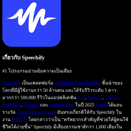
เกี่ยวกับ Speechify
#1 โปรแกรมอ่านข้อความเป็นเสียง
Speechify
เป็นแพลตฟอร์ม
แปลงข้อความเป็นเสียง
ชั้นนำของ
โลกที่มีผู้ใช้งานกว่า 50 ล้านคน และได้รับรีวิวระดับ 5 ดาว
มากกว่า 500,000 รีวิวในแอปพลิเคชัน
iOS
,
Android
,
Chrome
Extension
,
เว็บแอป
และ
แอปบน Mac
ในปี 2025
Apple
ได้มอบ
รางวัล
Apple Design Award
อันทรงเกียรติให้กับ Speechify ใน
งาน
WWDC
โดยกล่าวว่าเป็น “ทรัพยากรสำคัญที่ช่วยให้ผู้คนใช้
ชีวิตได้ง่ายขึ้น” Speechify มีเสียงธรรมชาติกว่า 1,000 เสียงใน