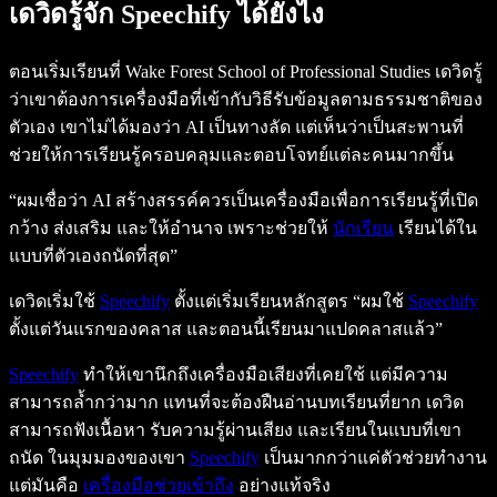
เดวิดรู้จัก Speechify ได้ยังไง
ตอนเริ่มเรียนที่ Wake Forest School of Professional Studies เดวิดรู้
ว่าเขาต้องการเครื่องมือที่เข้ากับวิธีรับข้อมูลตามธรรมชาติของ
ตัวเอง เขาไม่ได้มองว่า AI เป็นทางลัด แต่เห็นว่าเป็นสะพานที่
ช่วยให้การเรียนรู้ครอบคลุมและตอบโจทย์แต่ละคนมากขึ้น
“ผมเชื่อว่า AI สร้างสรรค์ควรเป็นเครื่องมือเพื่อการเรียนรู้ที่เปิด
กว้าง ส่งเสริม และให้อำนาจ เพราะช่วยให้
นักเรียน
เรียนได้ใน
แบบที่ตัวเองถนัดที่สุด”
เดวิดเริ่มใช้
Speechify
ตั้งแต่เริ่มเรียนหลักสูตร “ผมใช้
Speechify
ตั้งแต่วันแรกของคลาส และตอนนี้เรียนมาแปดคลาสแล้ว”
Speechify
ทำให้เขานึกถึงเครื่องมือเสียงที่เคยใช้ แต่มีความ
สามารถล้ำกว่ามาก แทนที่จะต้องฝืนอ่านบทเรียนที่ยาก เดวิด
สามารถฟังเนื้อหา รับความรู้ผ่านเสียง และเรียนในแบบที่เขา
ถนัด ในมุมมองของเขา
Speechify
เป็นมากกว่าแค่ตัวช่วยทำงาน
แต่มันคือ
เครื่องมือช่วยเข้าถึง
อย่างแท้จริง