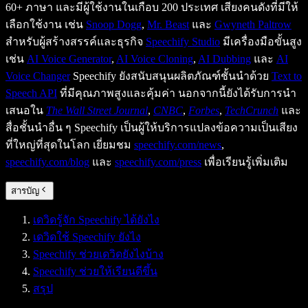
60+ ภาษา และมีผู้ใช้งานในเกือบ 200 ประเทศ เสียงคนดังที่มีให้
เลือกใช้งาน เช่น
Snoop Dogg
,
Mr. Beast
และ
Gwyneth Paltrow
สำหรับผู้สร้างสรรค์และธุรกิจ
Speechify Studio
มีเครื่องมือขั้นสูง
เช่น
AI Voice Generator
,
AI Voice Cloning
,
AI Dubbing
และ
AI
Voice Changer
Speechify ยังสนับสนุนผลิตภัณฑ์ชั้นนำด้วย
Text to
Speech API
ที่มีคุณภาพสูงและคุ้มค่า นอกจากนี้ยังได้รับการนำ
เสนอใน
The Wall Street Journal
,
CNBC
,
Forbes
,
TechCrunch
และ
สื่อชั้นนำอื่น ๆ Speechify เป็นผู้ให้บริการแปลงข้อความเป็นเสียง
ที่ใหญ่ที่สุดในโลก เยี่ยมชม
speechify.com/news
,
speechify.com/blog
และ
speechify.com/press
เพื่อเรียนรู้เพิ่มเติม
สารบัญ
เดวิดรู้จัก Speechify ได้ยังไง
เดวิดใช้ Speechify ยังไง
Speechify ช่วยเดวิดยังไงบ้าง
Speechify ช่วยให้เรียนดีขึ้น
สรุป