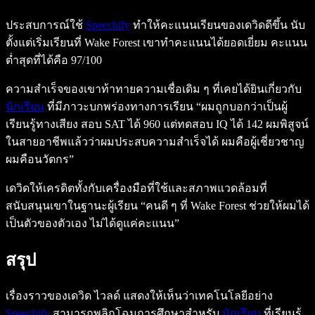
ประสบการณ์ใช้
Speechify
ทำให้คะแนนเรียนของเดวิดดีขึ้น นับ
ตั้งแต่เริ่มเรียนที่ Wake Forest เขาทำคะแนนได้ยอดเยี่ยม คะแนน
ต่ำสุดที่ได้คือ 97/100
ความสำเร็จของเขาท้าทายความเชื่อเดิม ๆ ที่เคยได้ยินเกี่ยวกับ
นักเรียน
ที่มีภาวะบกพร่องทางการเรียน “ผมถูกบอกว่าเป็นผู้
เรียนรู้ทางเสียง สอบ SAT ได้ 960 แต่ทดสอบ IQ ได้ 142 ผมพิสูจน์
ในสายอาชีพแล้วว่าผมประสบความสำเร็จได้ ผมคือผู้เชี่ยวชาญ
ผมคือนวัตกร”
เดวิดให้เครดิตทั้งกับเครื่องมือที่ใช้และสภาพแวดล้อมที่
สนับสนุนเขาในฐานะผู้เรียน “คนดี ๆ ที่ Wake Forest ช่วยให้ผมได้
เป็นตัวของตัวเอง ไม่ได้ดูแค่คะแนน”
สรุป
เรื่องราวของเดวิด ไวลด์ แสดงให้เห็นว่าเทคโนโลยีอย่าง
Speechify
สามารถพลิกโฉมการศึกษาสำหรับ
นักเรียน
ที่เรียนรู้