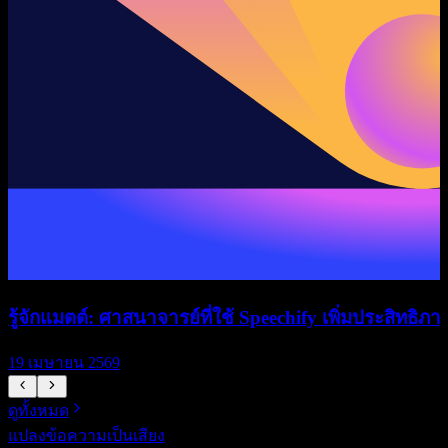
รู้จักแมตต์: ศาสนาจารย์ที่ใช้ Speechify เพิ่มประสิทธิภา
ร
19 เมษายน 2569
1
ดูทั้งหมด
แปลงข้อความเป็นเสียง