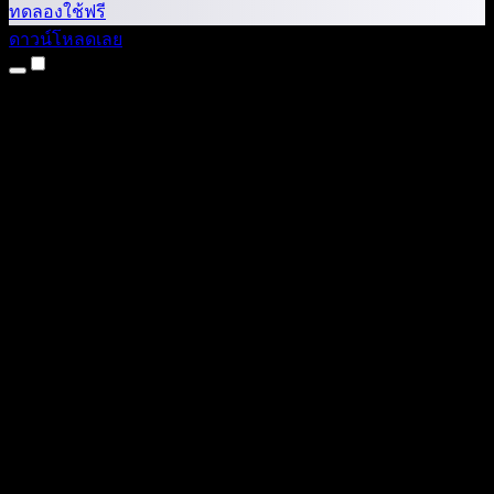
ทดลองใช้ฟรี
ดาวน์โหลดเลย
ผลิตภัณฑ์
แปลงข้อความเป็นเสียง
แอป iPhone และ iPad
แอป Android
ส่วนขยาย Chrome
ส่วนขยาย Edge
เว็บแอป
แอป Mac
แอป Windows