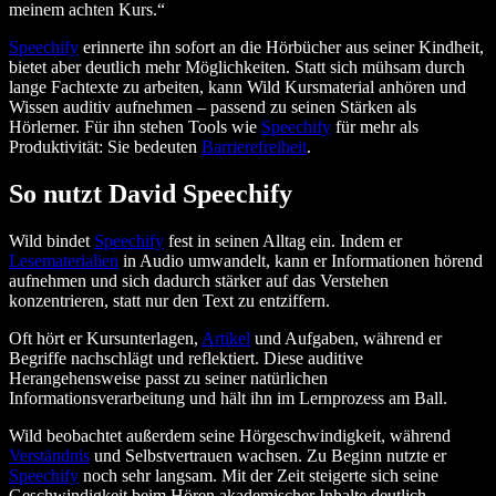
meinem achten Kurs.“
Speechify
erinnerte ihn sofort an die Hörbücher aus seiner Kindheit,
bietet aber deutlich mehr Möglichkeiten. Statt sich mühsam durch
lange Fachtexte zu arbeiten, kann Wild Kursmaterial anhören und
Wissen auditiv aufnehmen – passend zu seinen Stärken als
Hörlerner. Für ihn stehen Tools wie
Speechify
für mehr als
Produktivität: Sie bedeuten
Barrierefreiheit
.
So nutzt David Speechify
Wild bindet
Speechify
fest in seinen Alltag ein. Indem er
Lesematerialien
in Audio umwandelt, kann er Informationen hörend
aufnehmen und sich dadurch stärker auf das Verstehen
konzentrieren, statt nur den Text zu entziffern.
Oft hört er Kursunterlagen,
Artikel
und Aufgaben, während er
Begriffe nachschlägt und reflektiert. Diese auditive
Herangehensweise passt zu seiner natürlichen
Informationsverarbeitung und hält ihn im Lernprozess am Ball.
Wild beobachtet außerdem seine Hörgeschwindigkeit, während
Verständnis
und Selbstvertrauen wachsen. Zu Beginn nutzte er
Speechify
noch sehr langsam. Mit der Zeit steigerte sich seine
Geschwindigkeit beim Hören akademischer Inhalte deutlich.