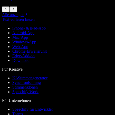
1
Alle anzeigen
Text vorlesen lassen
iPhone- & iPad-App
Android-App
Mac-App
Windows-App
Web-App
Chrome-Erweiterung
Edge-Add-on
Download
Für Kreative
KI-Stimmengenerator
Synchronisierung
Stimmenklonen
Speechify Work
Für Unternehmen
Speechify für Entwickler
Teams