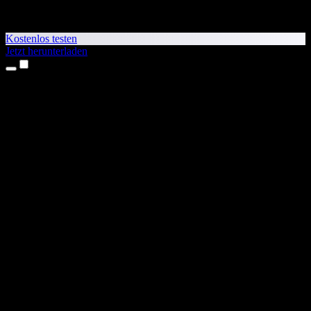
Kostenlos testen
Jetzt herunterladen
Produkte
Texte vorlesen lassen
iPhone- & iPad-Apps
Android-App
Chrome-Erweiterung
Edge-Erweiterung
Web-App
Mac-App
Windows-App