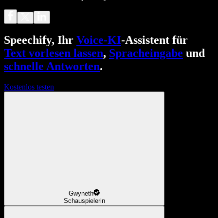
Speechify, Ihr
Voice-KI
-Assistent für
Text vorlesen lassen
,
Spracheingabe
und
schnelle Antworten
.
Kostenlos testen
Gwyneth
Schauspielerin