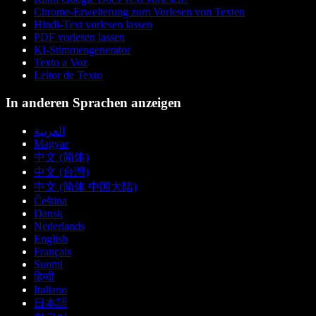
Chrome-Erweiterung zum Vorlesen von Texten
Hindi-Text vorlesen lassen
PDF vorlesen lassen
KI-Stimmengenerator
Texto a Voz
Leitor de Texto
In anderen Sprachen anzeigen
العربية
Magyar
中文 (简体)
中文 (台灣)
中文 (简体 中国大陆)
Čeština
Dansk
Nederlands
English
Français
Suomi
हिन्दी
Italiano
日本語