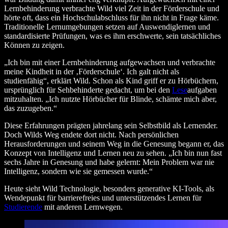
Lernbehinderung verbrachte Wild viel Zeit in der Förderschule und
hörte oft, dass ein Hochschulabschluss für ihn nicht in Frage käme.
Traditionelle Lernumgebungen setzen auf Auswendiglernen und
standardisierte Prüfungen, was es ihm erschwerte, sein tatsächliches
Können zu zeigen.
„Ich bin mit einer Lernbehinderung aufgewachsen und verbrachte
meine Kindheit in der ‚Förderschule‘. Ich galt nicht als
studienfähig“, erklärt Wild. Schon als Kind griff er zu Hörbüchern,
ursprünglich für Sehbehinderte gedacht, um bei den
Lese
aufgaben
mitzuhalten. „Ich nutzte Hörbücher für Blinde, schämte mich aber,
das zuzugeben.“
Diese Erfahrungen prägten jahrelang sein Selbstbild als Lernender.
Doch Wilds Weg endete dort nicht. Nach persönlichen
Herausforderungen und seinem Weg in die Genesung begann er, das
Konzept von Intelligenz und Lernen neu zu sehen. „Ich bin nun fast
sechs Jahre in Genesung und habe gelernt: Mein Problem war nie
Intelligenz, sondern wie sie gemessen wurde.“
Heute sieht Wild Technologie, besonders generative KI-Tools, als
Wendepunkt für barrierefreies und unterstützendes Lernen für
Studierende
mit anderen Lernwegen.