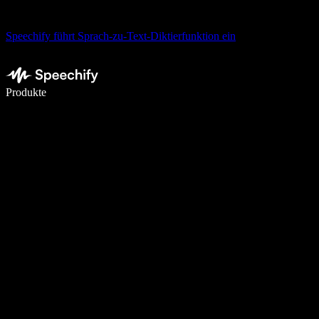
Speechify führt Sprach-zu-Text-Diktierfunktion ein
5× schneller schreiben mit Spracheingabe
Produkte
Mehr erfahren