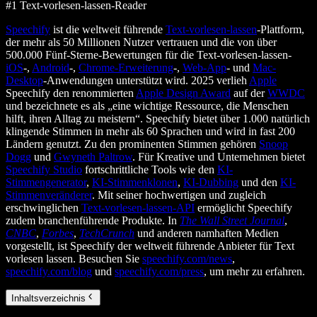
#1 Text-vorlesen-lassen-Reader
Speechify
ist die weltweit führende
Text-vorlesen-lassen
-Plattform,
der mehr als 50 Millionen Nutzer vertrauen und die von über
500.000 Fünf-Sterne-Bewertungen für die Text-vorlesen-lassen-
iOS
-,
Android
-,
Chrome-Erweiterung
-,
Web-App
- und
Mac-
Desktop
-Anwendungen unterstützt wird. 2025 verlieh
Apple
Speechify den renommierten
Apple Design Award
auf der
WWDC
und bezeichnete es als „eine wichtige Ressource, die Menschen
hilft, ihren Alltag zu meistern“. Speechify bietet über 1.000 natürlich
klingende Stimmen in mehr als 60 Sprachen und wird in fast 200
Ländern genutzt. Zu den prominenten Stimmen gehören
Snoop
Dogg
und
Gwyneth Paltrow
. Für Kreative und Unternehmen bietet
Speechify Studio
fortschrittliche Tools wie den
KI-
Stimmengenerator
,
KI-Stimmenklonen
,
KI-Dubbing
und den
KI-
Stimmenveränderer
. Mit seiner hochwertigen und zugleich
erschwinglichen
Text-vorlesen-lassen-API
ermöglicht Speechify
zudem branchenführende Produkte. In
The Wall Street Journal
,
CNBC
,
Forbes
,
TechCrunch
und anderen namhaften Medien
vorgestellt, ist Speechify der weltweit führende Anbieter für Text
vorlesen lassen. Besuchen Sie
speechify.com/news
,
speechify.com/blog
und
speechify.com/press
, um mehr zu erfahren.
Inhaltsverzeichnis