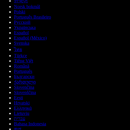
한국어
Norsk bokmål
Polski
Português Brasileiro
Русский
Українська
Español
Español (México)
Svenska
ไทย
Türkçe
Tiếng Việt
Română
Português
Български
ქართული
Slovenčina
Slovenščina
Eesti
Hrvatski
Ελληνικά
Lietuvių
עברית
Bahasa Indonesia
বাংলা