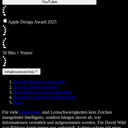
YouTuber
Apple Design Award 2025
50 Mio.+ Nutzer
Inhaltsverzeichnis
Davids Einstieg in Speechify
So nutzt David Speechify
Wie Speechify David unterstützt
Speechify verbessert Studienerfolg
Fazit
Für viele
Studierende
sind Lernschwierigkeiten kein Zeichen
mangelnder Intelligenz, sondern hängen davon ab, wie
Informationen vermittelt und aufgenommen werden. Für David Wild
war Bildung damit immer eng verknüpft. Aufgewachsen mit einer