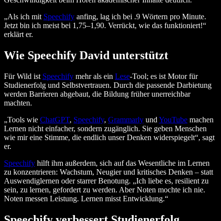
„Als ich mit
Speechify
anfing, lag ich bei .9 Wörtern pro Minute.
Jetzt bin ich meist bei 1,75–1,90. Verrückt, wie das funktioniert!“
erklärt er.
Wie Speechify David unterstützt
Für Wild ist
Speechify
mehr als ein
Lese
-Tool; es ist Motor für
Studienerfolg und Selbstvertrauen. Durch die passende Darbietung
werden Barrieren abgebaut, die Bildung früher unerreichbar
machten.
„Tools wie
ChatGPT
,
Speechify
,
Grammarly
und
YouTube
machen
Lernen nicht einfacher, sondern zugänglich. Sie geben Menschen
wie mir eine Stimme, die endlich unser Denken widerspiegelt“, sagt
er.
Speechify
hilft ihm außerdem, sich auf das Wesentliche im Lernen
zu konzentrieren: Wachstum, Neugier und kritisches Denken – statt
Auswendiglernen oder starrer Benotung. „Ich liebe es, resilient zu
sein, zu lernen, gefordert zu werden. Aber Noten mochte ich nie.
Noten messen Leistung. Lernen misst Entwicklung.“
Speechify verbessert Studienerfolg