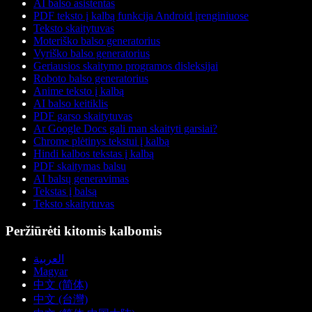
AI balso asistentas
PDF teksto į kalbą funkcija Android įrenginiuose
Teksto skaitytuvas
Moteriško balso generatorius
Vyriško balso generatorius
Geriausios skaitymo programos disleksijai
Roboto balso generatorius
Anime teksto į kalbą
AI balso keitiklis
PDF garso skaitytuvas
Ar Google Docs gali man skaityti garsiai?
Chrome plėtinys tekstui į kalbą
Hindi kalbos tekstas į kalbą
PDF skaitymas balsu
AI balsų generavimas
Tekstas į balsą
Teksto skaitytuvas
Peržiūrėti kitomis kalbomis
العربية
Magyar
中文 (简体)
中文 (台灣)