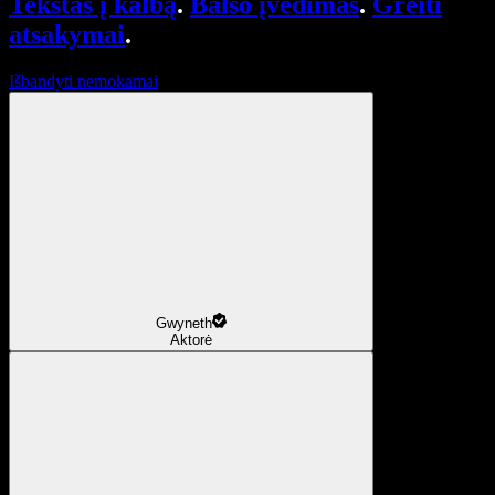
Tekstas į kalbą
.
Balso įvedimas
.
Greiti
atsakymai
.
Išbandyti nemokamai
Gwyneth
Aktorė