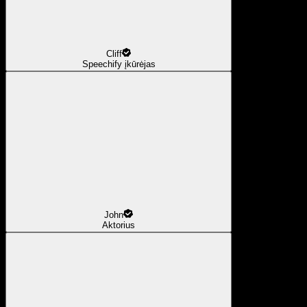
Cliff
Speechify įkūrėjas
John
Aktorius