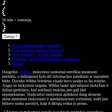
50 mln.+ vartotojų
Turinys
Kaip Davidas atrado Speechify
Kaip Davidas naudoja Speechify
Kaip Speechify padeda Davidui
Speechify pagerino akademinius rezultatus
Išvados
Daugeliui
studentų
mokymosi sunkumai nereiškia prastesnio
intelekto, o dažniausiai kyla dėl informacijos pateikimo ar supratimo
būdo. Davidui Wildui švietimas visada buvo susijęs su šia realybe.
Augęs su mokymosi negalia, Wildas lankė specialiąsias mokyklas ir
dažnai girdėdavo, kad aukštasis mokslas jam gali būti
nepasiekiamas. Tradicinėse mokymosi aplinkose daug dėmesio
skirta atmintinai mokymuisi ir standartizuotam vertinimui, todėl jam
būdavo sunku parodyti, kaip iš tikrųjų veikia jo protas.
„Užaugau su mokymosi negalia ir vaikystę praleidau specialiose