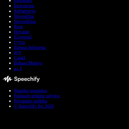
Português
Български
ქართული
Slovenčina
Slovenščina
Eesti
Hrvatski
Ελληνικά
עברית
Bahasa Indonesia
বাংলা
Català
Bahasa Melayu
اردو
Slapukų nuostatos
Paslaugų teikimo sąlygos
Privatumo politika
© Speechify Inc 2026