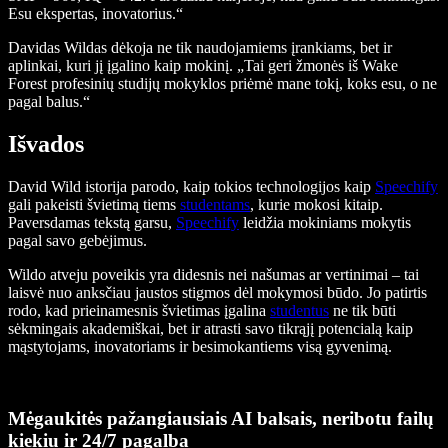
Esu ekspertas, inovatorius.“
Davidas Wildas dėkoja ne tik naudojamiems įrankiams, bet ir
aplinkai, kuri jį įgalino kaip mokinį. „Tai geri žmonės iš Wake
Forest profesinių studijų mokyklos priėmė mane tokį, koks esu, o ne
pagal balus.“
Išvados
David Wild istorija parodo, kaip tokios technologijos kaip
Speechify
gali pakeisti švietimą tiems
studentams
, kurie mokosi kitaip.
Paversdamas tekstą garsu,
Speechify
leidžia mokiniams mokytis
pagal savo gebėjimus.
Wildo atveju poveikis yra didesnis nei našumas ar vertinimai – tai
laisvė nuo anksčiau jaustos stigmos dėl mokymosi būdo. Jo patirtis
rodo, kad prieinamesnis švietimas įgalina
studentus
ne tik būti
sėkmingais akademiškai, bet ir atrasti savo tikrąjį potencialą kaip
mąstytojams, inovatoriams ir besimokantiems visą gyvenimą.
Mėgaukitės pažangiausiais AI balsais, neribotu failų
kiekiu ir 24/7 pagalba