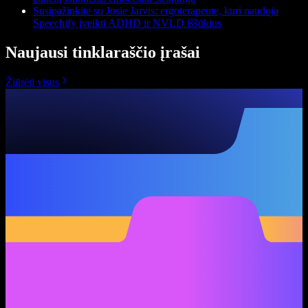
Susipažinkite su Josie Jarvis: ergoterapeute, kuri naudoja
Speechify įveikti ADHD ir NVLD iššūkius
Naujausi tinklaraščio įrašai
Žiūrėti visus