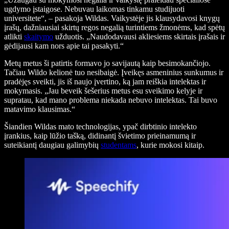
ugdymo įstaigose. Nebuvau laikomas tinkamu studijuoti
universitete“, – pasakoja Wildas. Vaikystėje jis klausydavosi knygų
įrašų, dažniausiai skirtų regos negalią turintiems žmonėms, kad spėtų
atlikti
skaitymo
užduotis. „Naudodavausi akliesiems skirtais įrašais ir
gėdijausi kam nors apie tai pasakyti.“
Metų metus ši patirtis formavo jo savijautą kaip besimokančiojo.
Tačiau Wildo kelionė tuo nesibaigė. Įveikęs asmeninius sunkumus ir
pradėjęs sveikti, jis iš naujo įvertino, ką jam reiškia intelektas ir
mokymasis. „Jau beveik šešerius metus esu sveikimo kelyje ir
supratau, kad mano problema niekada nebuvo intelektas. Tai buvo
matavimo klausimas.“
Šiandien Wildas mato technologijas, ypač dirbtinio intelekto
įrankius, kaip lūžio tašką, didinantį švietimo prieinamumą ir
suteikiantį daugiau galimybių
studentams
, kurie mokosi kitaip.