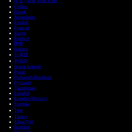
中文 (简体 中国大陆)
Čeština
Dansk
Nederlands
English
Français
Suomi
Deutsch
हिन्दी
Italiano
日本語
한국어
Norsk bokmål
Polski
Português Brasileiro
Русский
Українська
Español
Español (México)
Svenska
ไทย
Türkçe
Tiếng Việt
Română