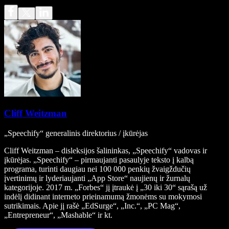
Cliff Weitzman
„Speechify“ generalinis direktorius / įkūrėjas
Cliff Weitzman – disleksijos šalininkas, „Speechify“ vadovas ir
įkūrėjas. „Speechify“ – pirmaujanti pasaulyje teksto į kalbą
programa, turinti daugiau nei 100 000 penkių žvaigždučių
įvertinimų ir lyderiaujanti „App Store“ naujienų ir žurnalų
kategorijoje. 2017 m. „Forbes“ jį įtraukė į „30 iki 30“ sąrašą už
indėlį didinant interneto prieinamumą žmonėms su mokymosi
sutrikimais. Apie jį rašė „EdSurge“, „Inc.“, „PC Mag“,
„Entrepreneur“, „Mashable“ ir kt.