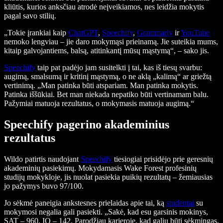
kliūtis, kurios anksčiau atrodė neįveikiamos, nes leidžia mokytis
pagal savo stilių.
„Tokie įrankiai kaip
ChatGPT
,
Speechify
,
Grammarly
ir
YouTube
nemoko lengviau – jie daro mokymąsi prieinamą. Jie suteikia mums,
kitaip galvojantiems, balsą, atitinkantį mūsų mąstymą“, – sako jis.
Speechify
taip pat padėjo jam susitelkti į tai, kas iš tiesų svarbu:
augimą, smalsumą ir kritinį mąstymą, o ne aklą „kalimą“ ar griežtą
vertinimą. „Man patinka būti atspariam. Man patinka mokytis.
Patinka iššūkiai. Bet man niekada nepatiko būti vertinamam balu.
Pažymiai matuoja rezultatus, o mokymasis matuoja augimą.“
Speechify pagerino akademinius
rezultatus
Wildo patirtis naudojant
Speechify
tiesiogiai prisidėjo prie geresnių
akademinių pasiekimų. Mokydamasis Wake Forest profesinių
studijų mokykloje, jis nuolat pasiekia puikių rezultatų – žemiausias
jo pažymys buvo 97/100.
Jo sėkmė paneigia ankstesnes prielaidas apie tai, ką
studentai
su
mokymosi negalia gali pasiekti. „Sakė, kad esu garsinis mokinys,
SAT – 960, IQ – 142. Parodžiau karjeroje, kad galiu būti sėkmingas.