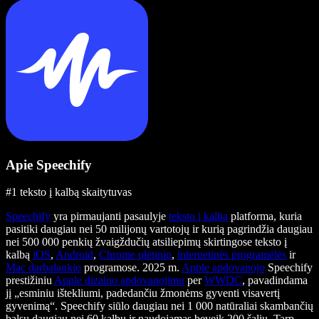
Apie Speechify
#1 teksto į kalbą skaitytuvas
Speechify
yra pirmaujanti pasaulyje
teksto į kalbą
platforma, kuria
pasitiki daugiau nei 50 milijonų vartotojų ir kurią pagrindžia daugiau
nei 500 000 penkių žvaigždučių atsiliepimų skirtingose teksto į
kalbą
iOS
,
Android
,
Chrome plėtinio
,
internetinės programėlės
ir
Mac darbalaukio
programose. 2025 m.
Apple apdovanojo
Speechify
prestižiniu
Apple dizaino apdovanojimu
per
WWDC
, pavadindama
jį „esminiu ištekliumi, padedančiu žmonėms gyventi visavertį
gyvenimą“. Speechify siūlo daugiau nei 1 000 natūraliai skambančių
balsų daugiau nei 60 kalbų ir naudojamas beveik 200 šalių. Tarp