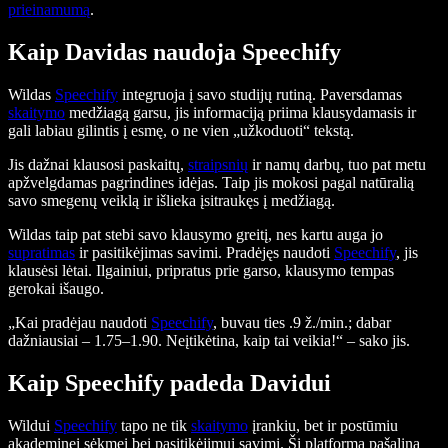
prieinamumą
.
Kaip Davidas naudoja Speechify
Wildas
Speechify
integruoja į savo studijų rutiną. Paversdamas
skaitymo
medžiagą garsu, jis informaciją priima klausydamasis ir
gali labiau gilintis į esmę, o ne vien „užkoduoti“ tekstą.
Jis dažnai klausosi paskaitų,
straipsnių
ir namų darbų, tuo pat metu
apžvelgdamas pagrindines idėjas. Taip jis mokosi pagal natūralią
savo smegenų veiklą ir išlieka įsitraukęs į medžiagą.
Wildas taip pat stebi savo klausymo greitį, nes kartu auga jo
supratimas
ir pasitikėjimas savimi. Pradėjęs naudoti
Speechify
, jis
klausėsi lėtai. Ilgainiui, pripratus prie garso, klausymo tempas
gerokai išaugo.
„Kai pradėjau naudoti
Speechify
, buvau ties .9 ž./min.; dabar
dažniausiai – 1.75–1.90. Neįtikėtina, kaip tai veikia!“ – sako jis.
Kaip Speechify padeda Davidui
Wildui
Speechify
tapo ne tik
skaitymo
įrankiu, bet ir postūmiu
akademinei sėkmei bei pasitikėjimui savimi. Ši platforma pašalina