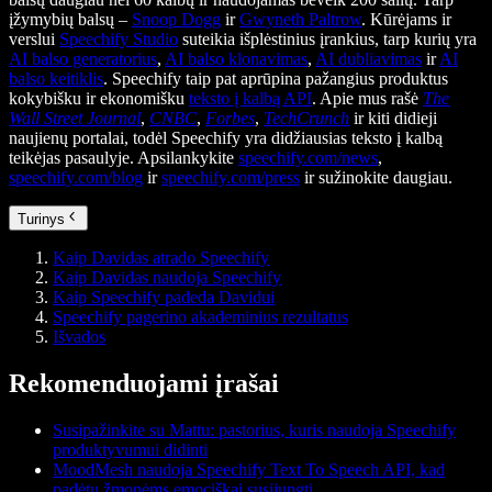
įžymybių balsų –
Snoop Dogg
ir
Gwyneth Paltrow
. Kūrėjams ir
verslui
Speechify Studio
suteikia išplėstinius įrankius, tarp kurių yra
AI balso generatorius
,
AI balso klonavimas
,
AI dubliavimas
ir
AI
balso keitiklis
. Speechify taip pat aprūpina pažangius produktus
kokybišku ir ekonomišku
teksto į kalbą API
. Apie mus rašė
The
Wall Street Journal
,
CNBC
,
Forbes
,
TechCrunch
ir kiti didieji
naujienų portalai, todėl Speechify yra didžiausias teksto į kalbą
teikėjas pasaulyje. Apsilankykite
speechify.com/news
,
speechify.com/blog
ir
speechify.com/press
ir sužinokite daugiau.
Turinys
Kaip Davidas atrado Speechify
Kaip Davidas naudoja Speechify
Kaip Speechify padeda Davidui
Speechify pagerino akademinius rezultatus
Išvados
Rekomenduojami įrašai
Susipažinkite su Mattu: pastorius, kuris naudoja Speechify
produktyvumui didinti
MoodMesh naudoja Speechify Text To Speech API, kad
padėtų žmonėms emociškai susijungti