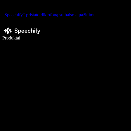
„Speechify“ pristato diktofoną su balso atpažinimu
Rašykite 5× greičiau naudodami diktavimą balsu
Produktai
Sužinokite daugiau