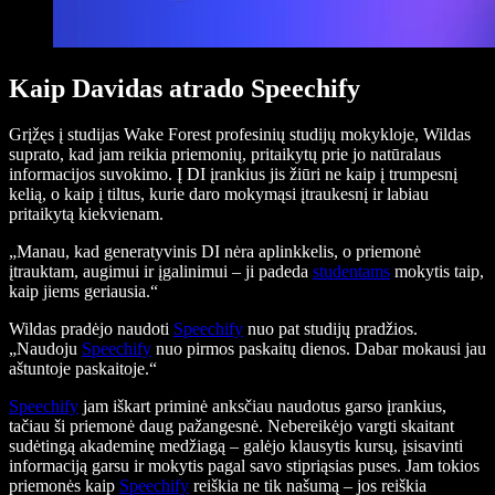
Kaip Davidas atrado Speechify
Grįžęs į studijas Wake Forest profesinių studijų mokykloje, Wildas
suprato, kad jam reikia priemonių, pritaikytų prie jo natūralaus
informacijos suvokimo. Į DI įrankius jis žiūri ne kaip į trumpesnį
kelią, o kaip į tiltus, kurie daro mokymąsi įtraukesnį ir labiau
pritaikytą kiekvienam.
„Manau, kad generatyvinis DI nėra aplinkkelis, o priemonė
įtrauktam, augimui ir įgalinimui – ji padeda
studentams
mokytis taip,
kaip jiems geriausia.“
Wildas pradėjo naudoti
Speechify
nuo pat studijų pradžios.
„Naudoju
Speechify
nuo pirmos paskaitų dienos. Dabar mokausi jau
aštuntoje paskaitoje.“
Speechify
jam iškart priminė anksčiau naudotus garso įrankius,
tačiau ši priemonė daug pažangesnė. Nebereikėjo vargti skaitant
sudėtingą akademinę medžiagą – galėjo klausytis kursų, įsisavinti
informaciją garsu ir mokytis pagal savo stipriąsias puses. Jam tokios
priemonės kaip
Speechify
reiškia ne tik našumą – jos reiškia