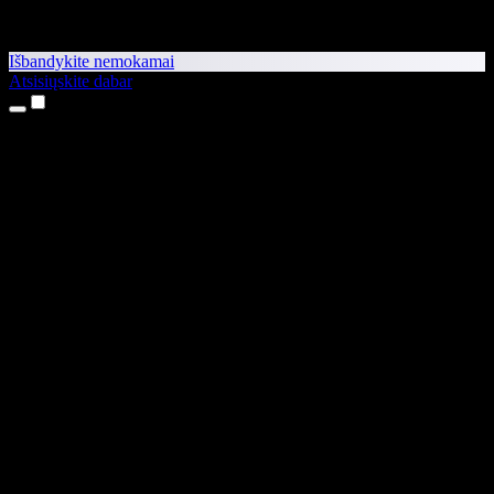
Išbandykite nemokamai
Atsisiųskite dabar
Produktai
Teksto skaitymas balsu
iPhone ir iPad programėlės
Android programėlė
Chrome plėtinys
Edge plėtinys
Interneto programėlė
Mac programėlė
Windows programėlė