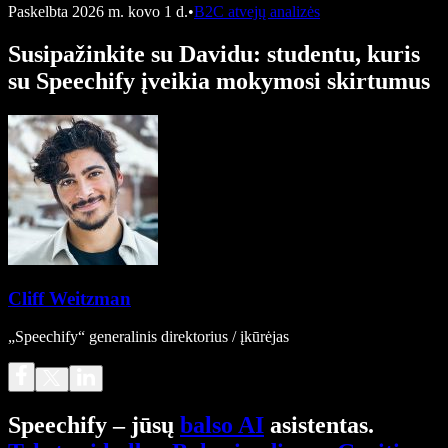
Paskelbta
2026 m. kovo 1 d.
•
B2C atvejų analizės
Susipažinkite su Davidu: studentu, kuris
su Speechify įveikia mokymosi skirtumus
Cliff Weitzman
„Speechify“ generalinis direktorius / įkūrėjas
Speechify – jūsų
balso AI
asistentas.