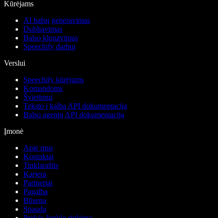
Kūrėjams
AI balsų generavimas
Dubliavimas
Balso klonavimas
Speechify darbui
Verslui
Speechify kūrėjams
Komandoms
Švietimui
Teksto į kalbą API dokumentacija
Balso agentų API dokumentacija
Įmonė
Apie mus
Kontaktai
Tinklaraštis
Karjera
Partneriai
Pagalba
Būsena
Spauda
Prekės ženklo rinkinys