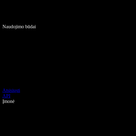
Naudojimo būdai
Atsisiųsti
API
Įmonė