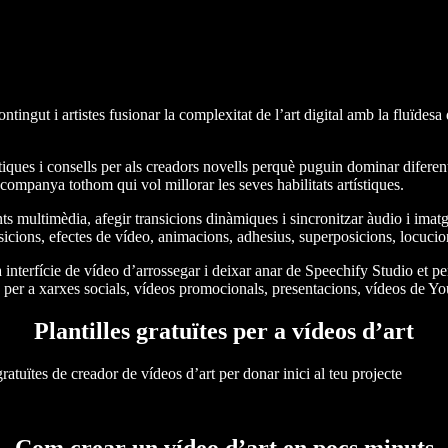
tingut i artistes fusionar la complexitat de l’art digital amb la fluïdesa 
iques i consells per als creadors novells perquè puguin dominar diferent
companya tothom qui vol millorar les seves habilitats artístiques.
ultimèdia, afegir transicions dinàmiques i sincronitzar àudio i imatge 
ansicions, efectes de vídeo, animacions, adhesius, superposicions, locuc
a interfície de vídeo d’arrossegar i deixar anar de Speechify Studio et p
os per a xarxes socials, vídeos promocionals, presentacions, vídeos de 
Plantilles gratuïtes per a vídeos d’art
ratuïtes de creador de vídeos d’art per donar inici al teu projecte