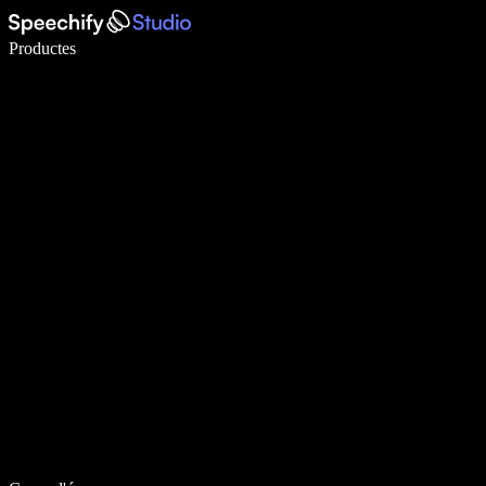
Escriu 5× més ràpid amb la veu
Productes
Més informació