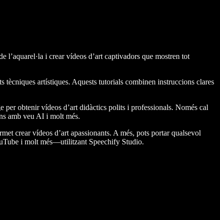
de l’aquarel·la i crear vídeos d’art captivadors que mostren tot
s tècniques artístiques. Aquests tutorials combinen instruccions clares
per obtenir vídeos d’art didàctics polits i professionals. Només cal
ions amb veu AI i molt més.
ermet crear vídeos d’art apassionants. A més, pots portar qualsevol
YouTube i molt més—utilitzant Speechify Studio.