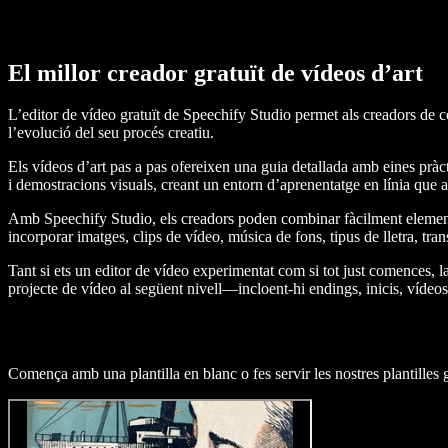
El millor creador gratuït de vídeos d’art
L’editor de vídeo gratuït de Speechify Studio permet als creadors de con
l’evolució del seu procés creatiu.
Els vídeos d’art pas a pas ofereixen una guia detallada amb eines pràct
i demostracions visuals, creant un entorn d’aprenentatge en línia que a
Amb Speechify Studio, els creadors poden combinar fàcilment elements m
incorporar imatges, clips de vídeo, música de fons, tipus de lletra, tr
Tant si ets un editor de vídeo experimentat com si tot just comences, l
projecte de vídeo al següent nivell—incloent-hi endings, inicis, víde
Comença amb una plantilla en blanc o fes servir les nostres plantilles g