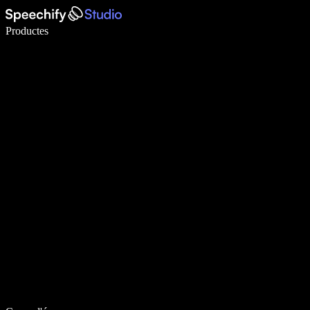
Escriu 5× més ràpid amb la veu
Productes
Més informació