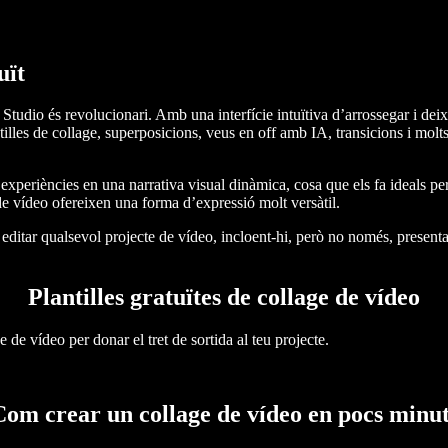
uït
 Studio és revolucionari. Amb una interfície intuïtiva d’arrossegar i dei
lles de collage, superposicions, veus en off amb IA, transicions i molts
xperiències en una narrativa visual dinàmica, cosa que els fa ideals per
de vídeo ofereixen una forma d’expressió molt versàtil.
ditar qualsevol projecte de vídeo, incloent-hi, però no només, presentac
Plantilles gratuïtes de collage de vídeo
e de vídeo per donar el tret de sortida al teu projecte.
Com crear un collage de vídeo en pocs minut