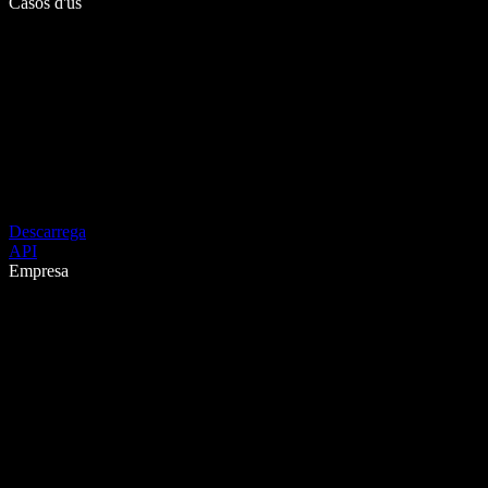
Casos d'ús
Descarrega
API
Empresa