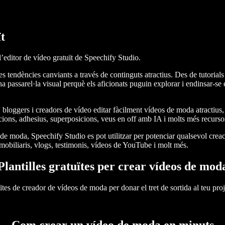
t
’editor de vídeo gratuït de Speechify Studio.
 tendències canviants a través de continguts atractius. Des de tutorials
a passarel·la visual perquè els aficionats puguin explorar i endinsar-s
bloggers i creadors de vídeo editar fàcilment vídeos de moda atractius, 
sicions, adhesius, superposicions, veus en off amb IA i molts més recur
 moda, Speechify Studio es pot utilitzar per potenciar qualsevol creaci
obiliaris, vlogs, testimonis, vídeos de YouTube i molt més.
Plantilles gratuïtes per crear vídeos de mod
ïtes de creador de vídeos de moda per donar el tret de sortida al teu proj