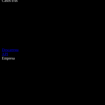
Casos d'ús
Descarrega
API
Empresa