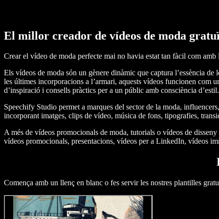
El millor creador de vídeos de moda gratuï
Crear el vídeo de moda perfecte mai no havia estat tan fàcil com amb l
Els vídeos de moda són un gènere dinàmic que captura l’essència de les
les últimes incorporacions a l’armari, aquests vídeos funcionen com un
d’inspiració i consells pràctics per a un públic amb consciència d’estil.
Speechify Studio permet a marques del sector de la moda, influencers, 
incorporant imatges, clips de vídeo, música de fons, tipografies, tran
A més de vídeos promocionals de moda, tutorials o vídeos de disseny de
vídeos promocionals, presentacions, vídeos per a LinkedIn, vídeos imm
Comença amb un llenç en blanc o fes servir les nostres plantilles gratu