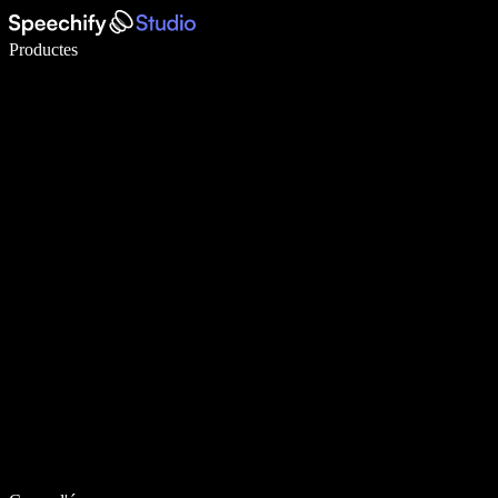
Escriu 5× més ràpid amb la veu
Productes
Més informació