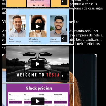
transformacions a càmera ràpida i comentaris positius o consells
poden motivar l’espectador i fer que afrontar les feines de casa sigui
més agradable.
Vídeos de consells d'organització i ordre
Amplia el teu contingut per incloure consells d’organització i per
desfer-se del desordre. Converteix-te tu, o la teva empresa de neteja,
en una autoritat a l’hora de crear espais ordenats i ben organitzats, i
atreure així públics interessats en entorns de vida i treball eficients i
agradables a la vista.