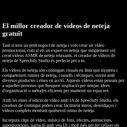
El millor creador de vídeos de neteja
gratuït
Tant si tens un petit negoci de neteja i vols crear un vídeo
promocional, com si ets un expert en neteja que simplement vol
crear vídeos ASMR de neteja relaxants, el creador de vídeos de
neteja de Speechify Studio és perfecte per a tu.
Els vídeos de neteja són continguts visuals en línia que mostren i
comparteixen rutines de neteja, consells i tècniques, sovint amb
diversos productes i eines en acció. Aquests vídeos estan pensats per
a aquelles persones que busquen inspiració per netejar, idees
d'organització o mètodes eficients per mantenir un espai net.
Amb les eines d’edició de vídeo amb IA de Speechify Studio, els
creadors de contingut poden crear fàcilment intros, desenllaços i
vídeos complets mostrant qualsevol rutina de neteja.
Incorpora clips de vídeo, música de fons, efectes, animacions,
superposicions, narració amb veu IA i molt més per fer créixer els