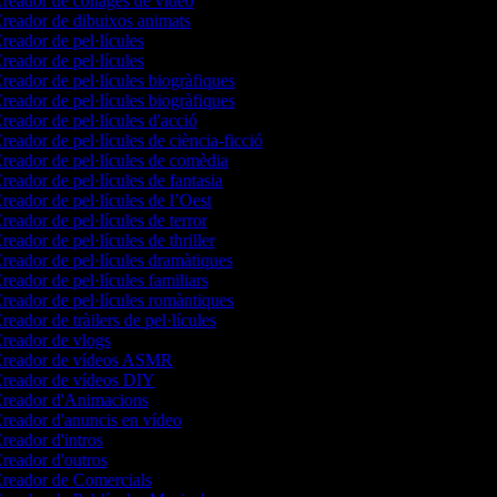
reador de collages de vídeo
reador de dibuixos animats
reador de pel·lícules
reador de pel·lícules
reador de pel·lícules biogràfiques
reador de pel·lícules biogràfiques
reador de pel·lícules d'acció
reador de pel·lícules de ciència-ficció
reador de pel·lícules de comèdia
reador de pel·lícules de fantasia
reador de pel·lícules de l’Oest
reador de pel·lícules de terror
eador de pel·lícules de thriller
reador de pel·lícules dramàtiques
reador de pel·lícules familiars
reador de pel·lícules romàntiques
eador de tràilers de pel·lícules
reador de vlogs
reador de vídeos ASMR
reador de vídeos DIY
reador d'Animacions
reador d'anuncis en vídeo
reador d'intros
reador d'outros
reador de Comercials