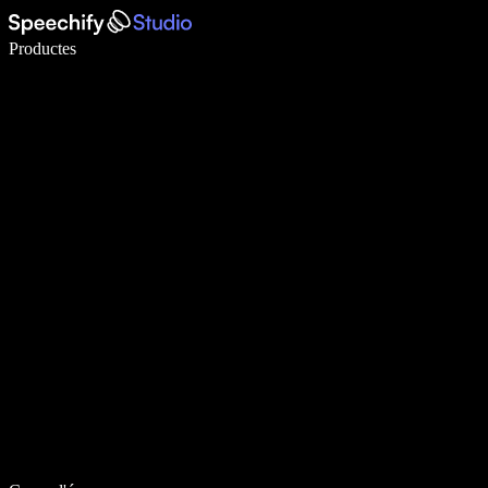
Escriu 5× més ràpid amb la veu
Productes
Més informació