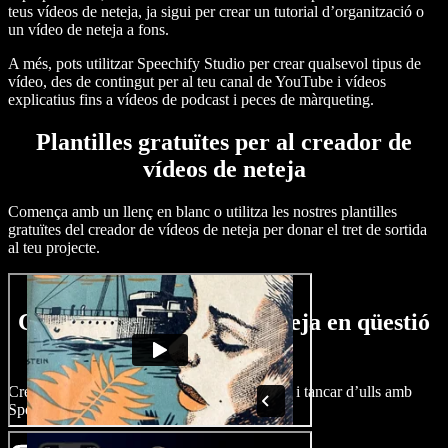
teus vídeos de neteja, ja sigui per crear un tutorial d’organització o
un vídeo de neteja a fons.
A més, pots utilitzar Speechify Studio per crear qualsevol tipus de
vídeo, des de contingut per al teu canal de YouTube i vídeos
explicatius fins a vídeos de podcast i peces de màrqueting.
Plantilles gratuïtes per al creador de
vídeos de neteja
Comença amb un llenç en blanc o utilitza les nostres plantilles
gratuïtes del creador de vídeos de neteja per donar el tret de sortida
al teu projecte.
Com crear un vídeo de neteja en qüestió
de minuts
Crea vídeos de neteja captivadors en un obrir i tancar d’ulls amb
Speechify Studio.