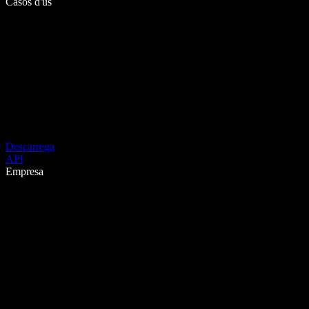
Casos d'ús
Descarrega
API
Empresa