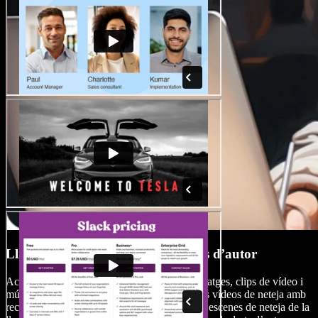
Llibreria multimèdia lliure de drets d’autor
Accedeix a una àmplia llibreria d’arxius d’imatges, clips de vídeo i
música de fons d’alta qualitat. Millora els teus vídeos de neteja amb
recursos com gravacions de neteja de catifes, escenes de neteja de la