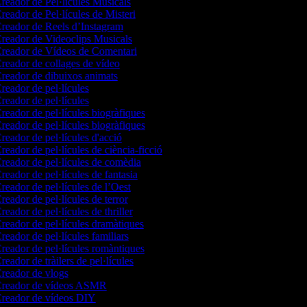
reador de Pel·lícules Musicals
reador de Pel·lícules de Misteri
reador de Reels d’Instagram
reador de Videoclips Musicals
reador de Vídeos de Comentari
reador de collages de vídeo
reador de dibuixos animats
reador de pel·lícules
reador de pel·lícules
reador de pel·lícules biogràfiques
reador de pel·lícules biogràfiques
reador de pel·lícules d'acció
reador de pel·lícules de ciència-ficció
reador de pel·lícules de comèdia
reador de pel·lícules de fantasia
reador de pel·lícules de l’Oest
reador de pel·lícules de terror
eador de pel·lícules de thriller
reador de pel·lícules dramàtiques
reador de pel·lícules familiars
reador de pel·lícules romàntiques
eador de tràilers de pel·lícules
reador de vlogs
reador de vídeos ASMR
reador de vídeos DIY