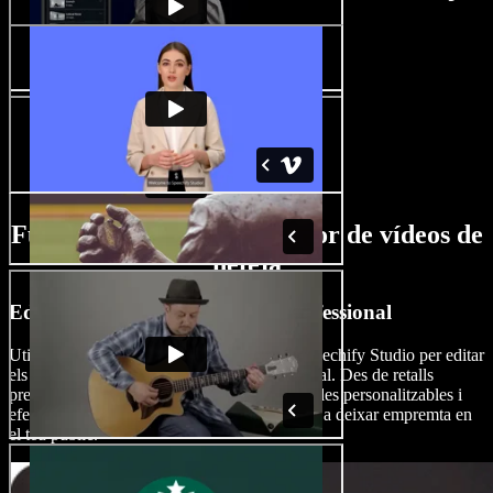
Funcions amb IA del creador de vídeos de
neteja
Edita vídeos de neteja com un professional
Utilitza les funcions d’edició de vídeo de Speechify Studio per editar
els teus vídeos de neteja com un/a professional. Des de retalls
precisos fins a transicions dinàmiques, plantilles personalitzables i
efectes captivadors, Speechify Studio t’ajuda a deixar empremta en
el teu públic.