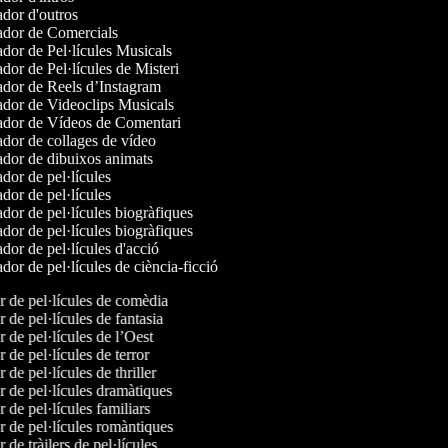
dor d'outros
dor de Comercials
dor de Pel·lícules Musicals
or de Pel·lícules de Misteri
dor de Reels d’Instagram
dor de Videoclips Musicals
dor de Vídeos de Comentari
dor de collages de vídeo
dor de dibuixos animats
or de pel·lícules
or de pel·lícules
or de pel·lícules biogràfiques
or de pel·lícules biogràfiques
or de pel·lícules d'acció
or de pel·lícules de ciència-ficció
or de pel·lícules de comèdia
r de pel·lícules de fantasia
r de pel·lícules de l’Oest
r de pel·lícules de terror
r de pel·lícules de thriller
or de pel·lícules dramàtiques
r de pel·lícules familiars
or de pel·lícules romàntiques
r de tràilers de pel·lícules