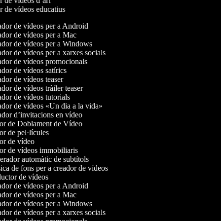
or de vídeos d’art
or de vídeos educatius
dor de vídeos per a Android
dor de vídeos per a Mac
dor de vídeos per a Windows
or de vídeos per a xarxes socials
dor de vídeos promocionals
or de vídeos satírics
dor de vídeos teaser
or de vídeos tràiler teaser
or de vídeos tutorials
dor de vídeos «Un dia a la vida»
dor d’invitacions en vídeo
or de Doblament de Vídeo
r de pel·lícules
or de vídeo
r de vídeos immobiliaris
rador automàtic de subtítols
ca de fons per a creador de vídeos
uctor de vídeos
dor de vídeos per a Android
dor de vídeos per a Mac
dor de vídeos per a Windows
or de vídeos per a xarxes socials