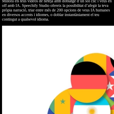
Millora els teus vídeos de neteja amb doblatge d’un sol clic i veus en
off amb IA. Speechify Studio ofereix la possibilitat d’afegir la teva
pròpia narració, triar entre més de 200 opcions de veus IA humanes
en diversos accents i idiomes, o doblar instantàniament el teu
contingut a qualsevol idioma.