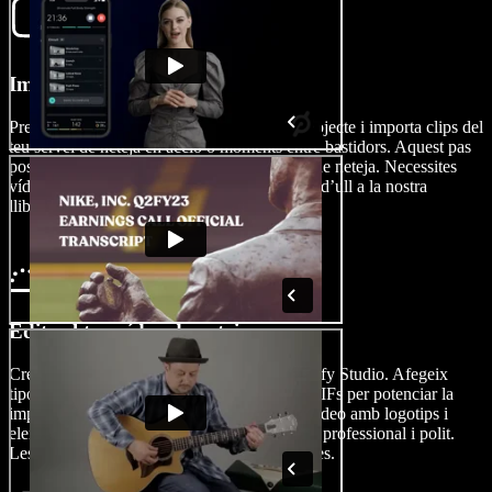
Importa el teu vídeo
Prem Imatges/Vídeos per començar el teu projecte i importa clips del
teu servei de neteja en acció o moments entre bastidors. Aquest pas
posa les bases de la producció del teu vídeo de neteja. Necessites
vídeos d’arxiu? Cap problema. Dona un cop d’ull a la nostra
llibreria.
Edita el teu vídeo de neteja
Crea un vídeo de neteja atractiu amb Speechify Studio. Afegeix
tipografies, transicions, subtítols, narració i GIFs per potenciar la
implicació. També pots personalitzar el teu vídeo amb logotips i
elements de marca per aconseguir un aspecte professional i polit.
Les possibilitats d’edició de vídeo són infinites.