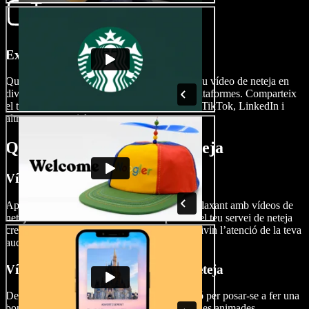
Exporta el teu vídeo de neteja
Quan acabis la teva obra mestra, exporta el teu vídeo de neteja en
diversos formats per adaptar-lo a diferents plataformes. Comparteix
el teu contingut sense problemes a YouTube, TikTok, LinkedIn i
altres xarxes socials.
Quan utilitzar vídeos de neteja
Vídeos de neteja relaxants
Aprofita la tendència creixent de contingut relaxant amb vídeos de
neteja relaxants. Mostra el costat terapèutic del teu servei de neteja
creant vídeos visualment agradables que captivin l’atenció de la teva
audiència i generin un ambient tranquil.
Vídeos inspiradors de rutines de neteja
De vegades només cal una mica de motivació per posar-se a fer una
bona neteja. Els vídeos de neteja amb músiques animades,