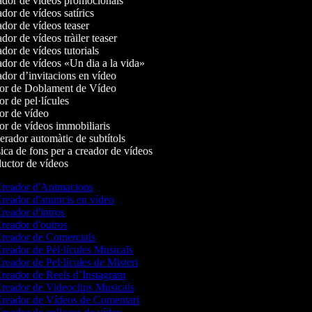
dor de vídeos promocionals
or de vídeos satírics
dor de vídeos teaser
or de vídeos tràiler teaser
or de vídeos tutorials
dor de vídeos «Un dia a la vida»
dor d’invitacions en vídeo
or de Doblament de Vídeo
r de pel·lícules
or de vídeo
r de vídeos immobiliaris
rador automàtic de subtítols
ca de fons per a creador de vídeos
uctor de vídeos
reador d'Animacions
reador d'anuncis en vídeo
reador d'intros
reador d'outros
reador de Comercials
reador de Pel·lícules Musicals
reador de Pel·lícules de Misteri
reador de Reels d’Instagram
reador de Videoclips Musicals
reador de Vídeos de Comentari