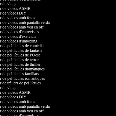
or de vlogs
or de vídeos ASMR
or de vídeos DIY
or de vídeos amb fotos
or de vídeos amb pantalla verda
or de vídeos amb veu en off
or de vídeos d'entrevistes
or de vídeos d'exercicis
or de vídeos d'unboxing
or de pel·lícules de comèdia
r de pel·lícules de fantasia
r de pel·lícules de l’Oest
r de pel·lícules de terror
r de pel·lícules de thriller
or de pel·lícules dramàtiques
r de pel·lícules familiars
or de pel·lícules romàntiques
r de tràilers de pel·lícules
or de vlogs
or de vídeos ASMR
or de vídeos DIY
or de vídeos amb fotos
or de vídeos amb pantalla verda
or de vídeos amb veu en off
or de vídeos d'entrevistes