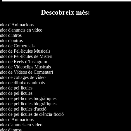
Descobreix més:
dor d'Animacions
dor d'anuncis en vídeo
or d'intros
dor d'outros
dor de Comercials
dor de Pel·lícules Musicals
or de Pel·lícules de Misteri
dor de Reels d’Instagram
dor de Videoclips Musicals
dor de Vídeos de Comentari
dor de collages de vídeo
dor de dibuixos animats
or de pel·lícules
or de pel·lícules
or de pel·lícules biogràfiques
or de pel·lícules biogràfiques
or de pel·lícules d'acció
or de pel·lícules de ciència-ficció
dor d'Animacions
dor d'anuncis en vídeo
or d'intros