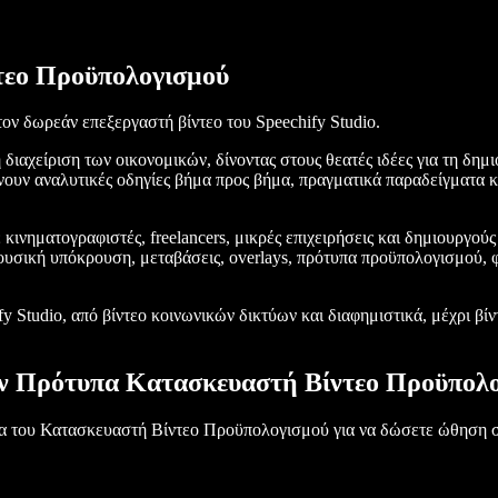
τεο Προϋπολογισμού
ον δωρεάν επεξεργαστή βίντεο του Speechify Studio.
διαχείριση των οικονομικών, δίνοντας στους θεατές ιδέες για τη δη
ουν αναλυτικές οδηγίες βήμα προς βήμα, πραγματικά παραδείγματα κα
ε κινηματογραφιστές, freelancers, μικρές επιχειρήσεις και δημιουργο
υσική υπόκρουση, μεταβάσεις, overlays, πρότυπα προϋπολογισμού, 
fy Studio, από βίντεο κοινωνικών δικτύων και διαφημιστικά, μέχρι βί
ν Πρότυπα Κατασκευαστή Βίντεο Προϋπολο
α του Κατασκευαστή Βίντεο Προϋπολογισμού για να δώσετε ώθηση στ