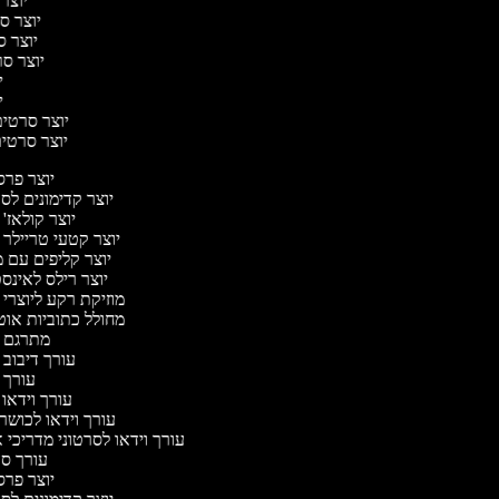
יוצר 
יוצר סר
יוצר סר
יוצר סרט
יו
יו
יוצר סרטים 
יוצר סרטים 
יוצר פר
יוצר קדימונים ל
יוצר קולאז'
יוצר קטעי טריילר 
יוצר קליפים עם 
יוצר רילס לאינ
מוזיקת רקע ליוצרי 
מחולל כתוביות או
מתרגם 
עורך דיבוב 
עורך 
עורך וידאו 
עורך וידאו לכושר 
עורך וידאו לסרטוני מדריכי 
עורך ס
יוצר פר