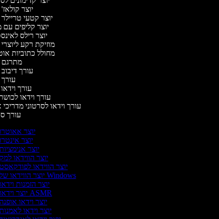
יוצר קדימונים ל
יוצר קולאז'
יוצר קטעי טריילר 
יוצר קליפים עם 
יוצר רילס לאינ
מוזיקת רקע ליוצרי 
מחולל כתוביות או
מתרגם 
עורך דיבוב 
עורך 
עורך וידאו 
עורך וידאו לכושר 
עורך וידאו לסרטוני מדריכי 
עורך ס
יוצר אאוטרו
יוצר אינטרו
יוצר אנימציות
יוצר הווידאו למק
יוצר הווידאו לפודקאסט
יוצר הווידאו של Windows
יוצר הזמנות וידאו
יוצר וידאו ASMR
יוצר וידאו אופנה
יוצר וידאו לאמנות