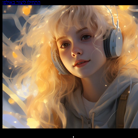
התחילו ליצור באולפן