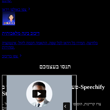
שלכם.
צפו באולפן וידאו
דיבוב בינה מלאכותית
בלחיצה, המירו כל וידאו לכל שפה. התאמה חכמה לקול, אינטונציה
ומהירות.
צפו בדיבוב
תנסו בעצמכם
טעימה קטנה ממה שתוכלו ליצור ב-Speechify
Studio.
צרו קריינות, הוסיפו תמונות ללא זכויות, אודיו, סרטונים ושיבוט קול –
לפרויקטים קוליים־חזותיים מושלמים.