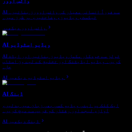
وائس اوور
AI سے فوراً انسانی معیار کی وائس اوورز بنائیں۔
ٹیکسٹ، ویڈیوز، وضاحتیں، ہر طرز میں۔
وائس اوور دیکھیں
AI ویڈیو اسٹوڈیو
AI ٹولز سے خودکار مکمل ویڈیوز بنائیں اور ایڈٹ
کریں۔ ویڈیو ایڈیٹنگ اور تخلیق کے لیے ون اسٹاپ
حل۔
AI ویڈیو اسٹوڈیو دیکھیں
AI ڈبنگ
ایک کلک پر اپنی ویڈیو کسی بھی زبان میں بدلیں،
آواز، لہجے اور رفتار کو قریب سے میچ کریں۔
AI ڈبنگ دیکھیں