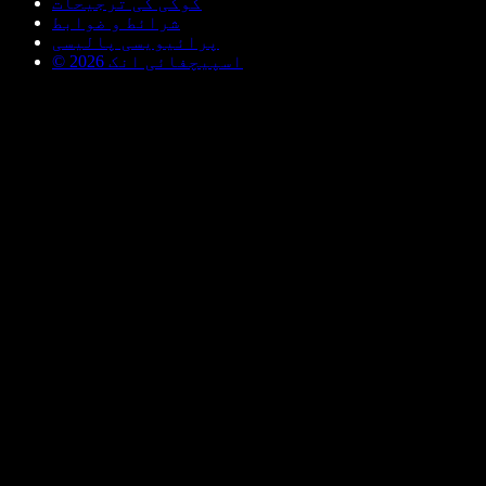
کوکی کی ترجیحات
شرائط و ضوابط
پرائیویسی پالیسی
© اسپیچفائی انک 2026