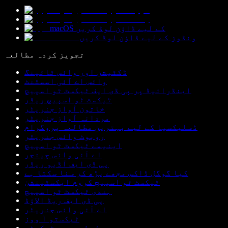
macOS کے لیے ڈاؤن لوڈ کریں
ونڈوز کے لیے ڈاؤن لوڈ کریں
تجویز کردہ مطالعہ
ڈکٹیشن اور وائس ٹائپنگ
وائس اے آئی اسسٹنٹ
اینڈرائیڈ پر پی ڈی ایف ٹیکسٹ ٹو اسپیچ
ٹیکسٹ ٹو اسپیچ ریڈر
خاتون آواز جنریٹر
مردانہ آواز جنریٹر
ڈسلیکسیا کے لیے بہترین مطالعہ پروگرام
روبوٹ وائس جنریٹر
اینیمے ٹیکسٹ ٹو اسپیچ
اے آئی وائس چینجر
پی ڈی ایف آڈیو ریڈر
کیا گوگل ڈاکس مجھے پڑھ کر سنا سکتا ہے
ٹیکسٹ ٹو اسپیچ کروم ایکسٹینشن
ہندی ٹیکسٹ ٹو اسپیچ
پی ڈی ایف ریڈ الاؤڈ
اے آئی وائس جنریٹر
ٹیکستو آ ووز
لیطوری دی ٹیکسٹو