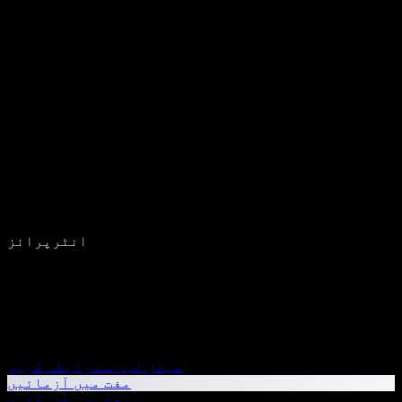
انٹرپرائز
سیلز ٹیم سے رابطہ کریں
مفت میں آزمائیں
مفت میں آزمائیں