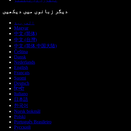
دیگر زبانوں میں دیکھیں
العربية
Magyar
中文 (简体)
中文 (台灣)
中文 (简体 中国大陆)
Čeština
Dansk
Nederlands
English
Français
Suomi
Deutsch
हिन्दी
Italiano
日本語
한국어
Norsk bokmål
Polski
Português Brasileiro
Русский