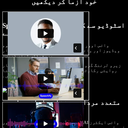
خود آزما کر دیکھیں
Speechify اسٹوڈیو سے کیا کچھ کر سکتے
ہیں، دیکھیے
وائس اوور بنائیں، رائلٹی فری امیجز، آڈیو،
ویڈیوز اور وائس کلون شامل کر کے بھرپور، شاندار
پروجیکٹس تیار کریں۔
زیرو لرننگ کَرو اور سب کچھ براؤزر میں، تخلیق کار
روایتی رکاوٹیں توڑ کر اپنے خیالات کو حقیقت بنا
سکتے ہیں۔
اسٹوڈیو شروع کریں
متعدد مردانہ و زنانہ آوازیں اور
لہجے دستیاب
ہر پروجیکٹ الگ ہوتا ہے۔ سینکڑوں AI وائس ایکٹرز
اور لہجوں میں سے چنیں، اور اپنی مرضی کے مطابق سیٹ