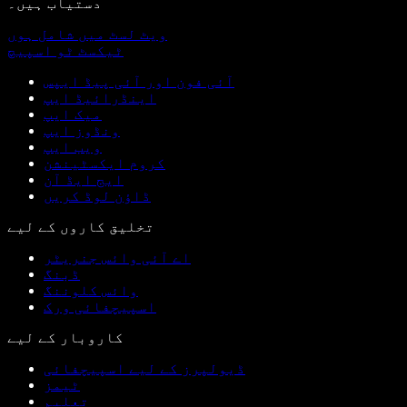
دستیاب ہیں۔
ویٹ لسٹ میں شامل ہوں
ٹیکسٹ ٹو اسپیچ
آئی فون اور آئی پیڈ ایپس
اینڈرائیڈ ایپ
میک ایپ
ونڈوز ایپ
ویب ایپ
کروم ایکسٹینشن
ایج ایڈ آن
ڈاؤن لوڈ کریں
تخلیق کاروں کے لیے
اے آئی وائس جنریٹر
ڈبنگ
وائس کلوننگ
اسپیچفائی ورک
کاروبار کے لیے
ڈیولپرز کے لیے اسپیچفائی
ٹیمز
تعلیم