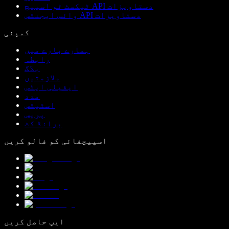
ٹیکسٹ ٹو اسپیچ API دستاویزات
وائس ایجنٹس API دستاویزات
کمپنی
ہمارے بارے میں
رابطہ
بلاگ
ملازمتیں
ایفیلی ایٹس
مدد
اسٹیٹس
پریس
برانڈ کٹ
اسپیچفائی کو فالو کریں
ایپ حاصل کریں