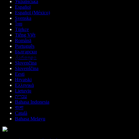
Українська
Español
Español (México)
Svenska
ไทย
Türkçe
Tiếng Việt
Română
Português
Български
ქართული
Slovenčina
Slovenščina
Eesti
Hrvatski
Ελληνικά
Lietuvių
עברית
Bahasa Indonesia
বাংলা
Català
Bahasa Melayu