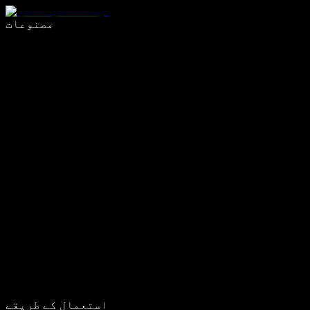
وائس ٹائپنگ کے ساتھ 5 گنا تیزی سے لکھیں
مصنوعات
مزید جانیں
استعمال کے طریقے