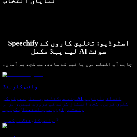
نمایاں انتخاب
Speechify اسٹوڈیو: تخلیق کاروں کے
لیے پہلا مکمل AI سوئٹ
چاہے آپ اکیلے ہوں یا ٹیم کے ساتھ، سب کچھ بس آسان۔
وائس کلوننگ
چند سیکنڈ میں اعلیٰ معیار کی AI انسانی آوازیں
کلون کریں۔ کچھ انسٹال کرنے کی ضرورت نہیں، براہِ
راست براؤزر میں استعمال کریں۔
وائس کلوننگ دیکھیں