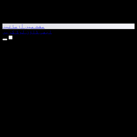
مفت میں آزمائیں
ابھی ڈاؤن لوڈ کریں
مصنوعات
متن کو آواز میں بدلیں
iPhone اور iPad ایپس
Android ایپ
Chrome ایکسٹینشن
Edge ایکسٹینشن
ویب ایپ
Mac ایپ