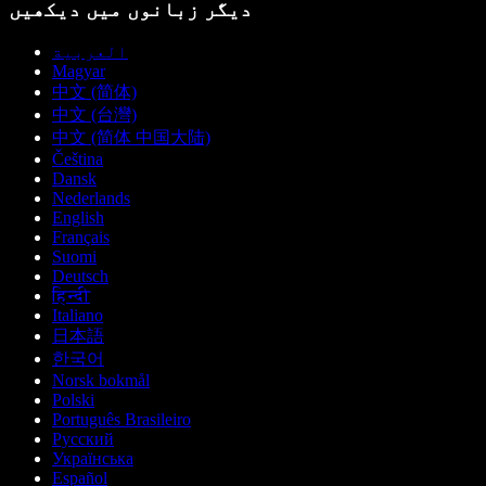
دیگر زبانوں میں دیکھیں
العربية
Magyar
中文 (简体)
中文 (台灣)
中文 (简体 中国大陆)
Čeština
Dansk
Nederlands
English
Français
Suomi
Deutsch
हिन्दी
Italiano
日本語
한국어
Norsk bokmål
Polski
Português Brasileiro
Русский
Українська
Español