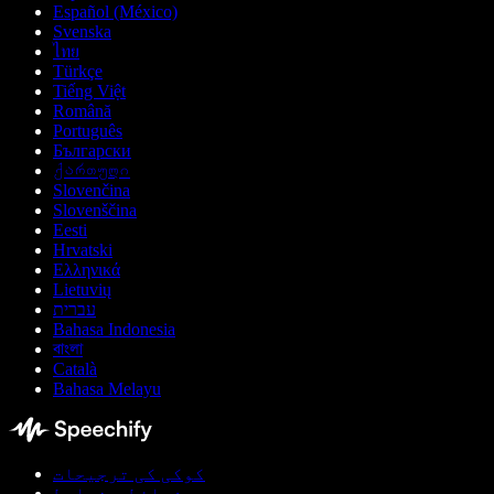
Español (México)
Svenska
ไทย
Türkçe
Tiếng Việt
Română
Português
Български
ქართული
Slovenčina
Slovenščina
Eesti
Hrvatski
Ελληνικά
Lietuvių
עברית
Bahasa Indonesia
বাংলা
Català
Bahasa Melayu
کوکی کی ترجیحات
شرائط و ضوابط