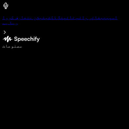
اسپیچیفائی وائس ٹائپنگ ڈکٹیٹیشن متعارف کروا
رہا ہے
وائس ٹائپنگ کے ساتھ 5 گنا تیزی سے لکھیں
مصنوعات
مزید جانیں