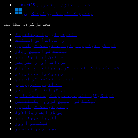
macOS کے لیے ڈاؤن لوڈ کریں
ونڈوز کے لیے ڈاؤن لوڈ کریں
تجویز کردہ مطالعہ
ڈکٹیشن اور وائس ٹائپنگ
وائس اے آئی اسسٹنٹ
اینڈرائیڈ پر پی ڈی ایف ٹیکسٹ ٹو اسپیچ
ٹیکسٹ ٹو اسپیچ ریڈر
خاتون آواز جنریٹر
مردانہ آواز جنریٹر
ڈسلیکسیا کے لیے بہترین مطالعہ پروگرام
روبوٹ وائس جنریٹر
اینیمے ٹیکسٹ ٹو اسپیچ
اے آئی وائس چینجر
پی ڈی ایف آڈیو ریڈر
کیا گوگل ڈاکس مجھے پڑھ کر سنا سکتا ہے
ٹیکسٹ ٹو اسپیچ کروم ایکسٹینشن
ہندی ٹیکسٹ ٹو اسپیچ
پی ڈی ایف ریڈ الاؤڈ
اے آئی وائس جنریٹر
ٹیکستو آ ووز
لیطوری دی ٹیکسٹو