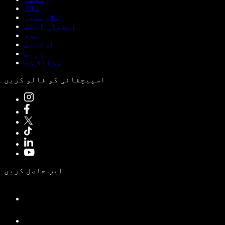
بلاگ
ملازمتیں
ایفیلی ایٹس
مدد
اسٹیٹس
پریس
برانڈ کٹ
اسپیچفائی کو فالو کریں
ایپ حاصل کریں