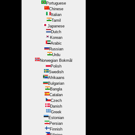
Portuguese
Chinese
Italian
Tamil
Japanese
Dutch
Korean
Arabic
Russian
Urdu
Norwegian Bokmål
Polish
Swedish
Afrikaans
Bulgarian
Bangla
Catalan
Czech
Danish
Greek
Estonian
Persian
Finnish
Filipino