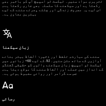
تحریری مواد سنیں۔ ٹیکسٹ ٹو اسپیچ آپ کو باخبر بھی
رکھتا ہے اور سیکھنے کا سلسلہ بھی جاری رکھتا ہے،
اس لیے یہ مصروف زندگی اور چلتے پھرتے سننے کے لیے
بہترین معاون ہے۔
زبان سیکھنا
سننے کی مہارت، تلفظ اور ذخیرۂ الفاظ بہتر بنانے
کے لیے 60+ زبانوں میں AI آوازوں کے ساتھ متن سنیں۔
ٹیکسٹ ٹو اسپیچ زبان سیکھنے والوں کو حقیقی گفتگو
کے انداز میں جملے اور الفاظ سننے کا موقع دیتا ہے،
جس سے گرامر اور روانی مضبوط ہوتی ہے۔
رسائی