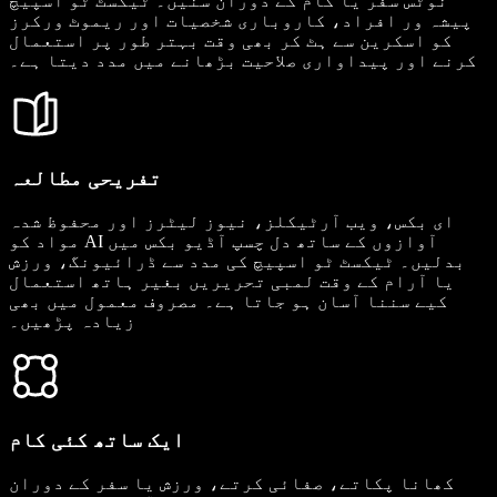
نوٹس سفر یا کام کے دوران سنیں۔ ٹیکسٹ ٹو اسپیچ
پیشہ ور افراد، کاروباری شخصیات اور ریموٹ ورکرز
کو اسکرین سے ہٹ کر بھی وقت بہتر طور پر استعمال
کرنے اور پیداواری صلاحیت بڑھانے میں مدد دیتا ہے۔
تفریحی مطالعہ
ای بکس، ویب آرٹیکلز، نیوز لیٹرز اور محفوظ شدہ
مواد کو AI آوازوں کے ساتھ دل چسپ آڈیو بکس میں
بدلیں۔ ٹیکسٹ ٹو اسپیچ کی مدد سے ڈرائیونگ، ورزش
یا آرام کے وقت لمبی تحریریں بغیر ہاتھ استعمال
کیے سننا آسان ہو جاتا ہے۔ مصروف معمول میں بھی
زیادہ پڑھیں۔
ایک ساتھ کئی کام
کھانا پکاتے، صفائی کرتے، ورزش یا سفر کے دوران