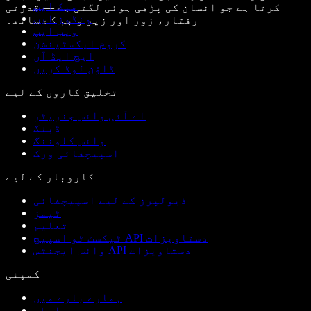
میک ایپ
کرتا ہے جو انسان کی پڑھی ہوئی لگتی ہے — قدرتی
ونڈوز ایپ
رفتار، زور اور زیر و بم کے ساتھ۔
ویب ایپ
کروم ایکسٹینشن
ایج ایڈ آن
ڈاؤن لوڈ کریں
تخلیق کاروں کے لیے
اے آئی وائس جنریٹر
ڈبنگ
وائس کلوننگ
اسپیچفائی ورک
کاروبار کے لیے
ڈیولپرز کے لیے اسپیچفائی
ٹیمز
تعلیم
ٹیکسٹ ٹو اسپیچ API دستاویزات
وائس ایجنٹس API دستاویزات
کمپنی
ہمارے بارے میں
رابطہ