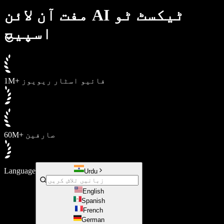
Samba وائس ایجنٹس
مفت آن لائن AI ٹیکسٹ ٹو
ڈویلپرز کے لیے Speechify
اسپیچ
1M+ فائیو اسٹار ریویوز
60M+ صارفین
Language
Urdu
English
Spanish
French
German