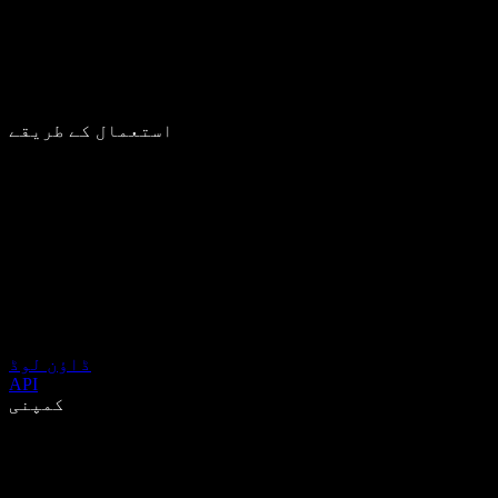
استعمال کے طریقے
ڈاؤن لوڈ
API
کمپنی