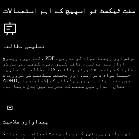
مفت ٹیکسٹ ٹو اسپیچ کے اہم استعمالات
تعلیمی مطالعہ
کتابیں، ریسرچ، PDF، نوٹس اور رہنما مواد کو قدرتی
آواز میں بدلیں، تاکہ کہیں بھی، کبھی بھی سن کر
مطالعہ کر سکیں۔ TTS طلبا کو یادداشت بہتر بنانے،
مواد دہرانے، اور مختلف سیکھنے کی ضروریات (جیسے
ADHD، ڈسلیکسیا) میں مدد دیتا ہے، یوں پڑھائی کو
فعال انداز میں سننے کے تجربے میں بدل دیتا ہے۔
پیداواری صلاحیت
ای میلز، رپورٹس، کاروباری دستاویزات اور میٹنگ