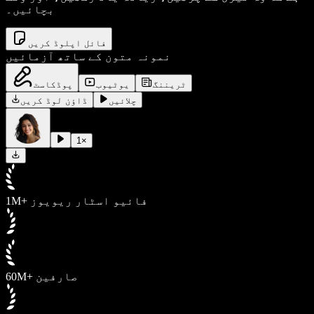
بچائیں۔
فائل اپلوڈ کریں
نمونہ متون کے ساتھ آزمائیں
ٹریننگ
یوٹیوب
پوڈکاسٹ
چلائیں
ڈاؤن لوڈ کریں
1
×
1M+ فائیو اسٹار ریویوز
60M+ صارفین