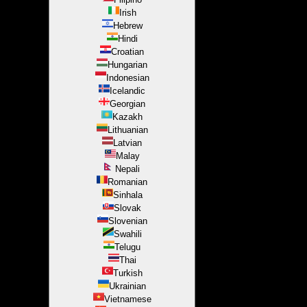
Irish
Hebrew
Hindi
Croatian
Hungarian
Indonesian
Icelandic
Georgian
Kazakh
Lithuanian
Latvian
Malay
Nepali
Romanian
Sinhala
Slovak
Slovenian
Swahili
Telugu
Thai
Turkish
Ukrainian
Vietnamese