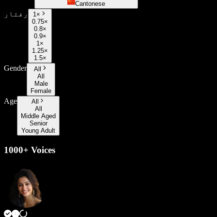
Cantonese
رفتار
1
×
0.75×
0.8×
0.9×
1×
1.25×
1.5×
Gender
All
All
Male
Female
Age
All
All
Middle Aged
Senior
Young Adult
1000+ Voices