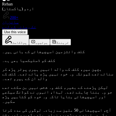
Rehan
اردو (پاکستان)
200+
سائن اِن
تک رسائی کے لیے
Use this voice
ٹریننگ
یوٹیوب
پوڈکاسٹ
کلف وائٹزمین اسپچیفائی کے بانی ہیں۔
کلف کو ڈسلیکسیا بھی ہے۔
بچپن میں، کلف کے والد انہیں ہیری پوٹر پڑھ کر
سناتے تھے کیونکہ وہ خود نہیں پڑھ پاتے تھے۔ کلف کے
والد ان کے ہیرو تھے۔
لیکن پڑھنے کے بغیر، کلف وہ شخص نہیں بن سکتے تھے
جو وہ بننا چاہتے تھے۔ لہذا، انہوں نے کوڈنگ سیکھی
اور اسپچیفائی بنایا تاکہ وہ خود کو کتابیں پڑھ
سکیں۔
آج، اسپچیفائی 50 ملین سے زیادہ لوگوں کی مدد کرتا
ہے کہ وہ تیزی سے پڑھیں، زیادہ یاد رکھیں، اور وقت