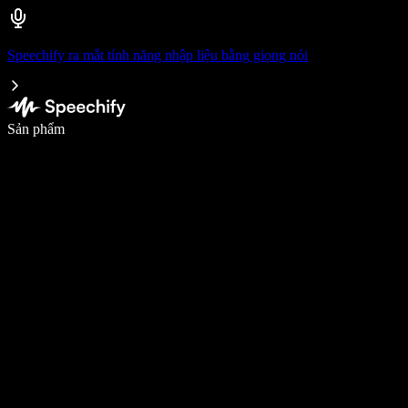
Speechify ra mắt tính năng nhập liệu bằng giọng nói
Viết nhanh gấp 5 lần với tính năng nhập bằng giọng nói
Sản phẩm
Tìm hiểu thêm