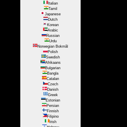
Italian
Tamil
Japanese
Dutch
Korean
Arabic
Russian
Urdu
Norwegian Bokmål
Polish
Swedish
Afrikaans
Bulgarian
Bangla
Catalan
Czech
Danish
Greek
Estonian
Persian
Finnish
Filipino
Irish