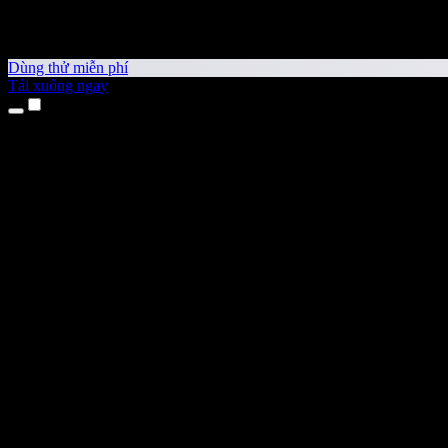
Dùng thử miễn phí
Tải xuống ngay
Sản phẩm
Chuyển văn bản thành giọng nói
Ứng dụng cho iPhone & iPad
Ứng dụng Android
Tiện ích cho Chrome
Tiện ích cho Edge
Ứng dụng web
Ứng dụng cho Mac