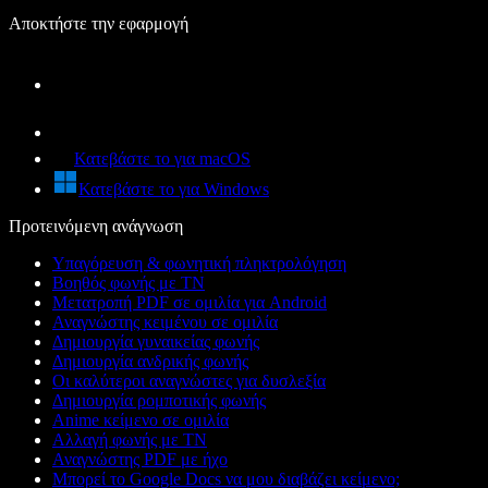
Αποκτήστε την εφαρμογή
Κατεβάστε το για macOS
Κατεβάστε το για Windows
Προτεινόμενη ανάγνωση
Υπαγόρευση & φωνητική πληκτρολόγηση
Βοηθός φωνής με ΤΝ
Μετατροπή PDF σε ομιλία για Android
Αναγνώστης κειμένου σε ομιλία
Δημιουργία γυναικείας φωνής
Δημιουργία ανδρικής φωνής
Οι καλύτεροι αναγνώστες για δυσλεξία
Δημιουργία ρομποτικής φωνής
Anime κείμενο σε ομιλία
Αλλαγή φωνής με ΤΝ
Αναγνώστης PDF με ήχο
Μπορεί το Google Docs να μου διαβάζει κείμενο;