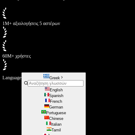
1M+ αξιολογήσεις 5 αστέρων
60M+ χρήστες
Language
Greek
English
Spanish
French
German
Portuguese
Chinese
Italian
Tamil