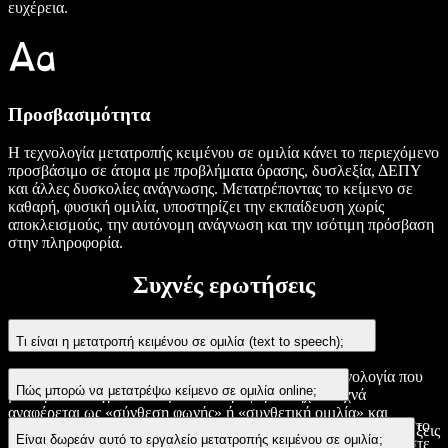
ευχέρεια.
Προσβασιμότητα
Η τεχνολογία μετατροπής κειμένου σε ομιλία κάνει το περιεχόμενο
προσβάσιμο σε άτομα με προβλήματα όρασης, δυσλεξία, ΔΕΠΥ
και άλλες δυσκολίες ανάγνωσης. Μετατρέποντας το κείμενο σε
καθαρή, φυσική ομιλία, υποστηρίζει την εκπαίδευση χωρίς
αποκλεισμούς, την αυτόνομη ανάγνωση και την ισότιμη πρόσβαση
στην πληροφορία.
Συχνές ερωτήσεις
Τι είναι η μετατροπή κειμένου σε ομιλία (text to speech);
Η μετατροπή κειμένου σε ομιλία (TTS) είναι μια τεχνολογία που
Πώς μπορώ να μετατρέψω κείμενο σε ομιλία online;
μετατρέπει το γραπτό κείμενο σε προφορικό ήχο. Συχνά
αναφέρεται ως «σύνθεση φωνής» ή «συνθετική ομιλία» και
Πληκτρολογήστε ή επικολλήστε το κείμενό σας στο εργαλείο στο
χρησιμοποιεί φωνές τεχνητής νοημοσύνης για να διαβάζει τις λέξεις
Είναι δωρεάν αυτό το εργαλείο μετατροπής κειμένου σε ομιλία;
επάνω μέρος της σελίδας, επιλέξτε φωνή και γλώσσα και πατήστε