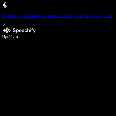
Το Speechify λανσάρει τη φωνητική πληκτρολόγηση (υπαγόρευση)
Γράψτε 5× πιο γρήγορα με φωνητική πληκτρολόγηση
Προϊόντα
Μάθετε περισσότερα