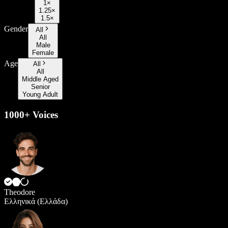
1×
1.25×
1.5×
Gender
All
All
Male
Female
Age
All
All
Middle Aged
Senior
Young Adult
1000+ Voices
Theodore
Ελληνικά (Ελλάδα)