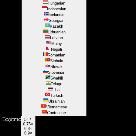
Hungarian
Indonesian
Icelandic
Georgian
Kazakh
Lithuanian
Latvian
Malay
Nepali
Romanian
Sinhala
Slovak
Slovenian
Swahili
Telugu
Thai
Turkish
Ukrainian
Vietnamese
Cantonese
Ταχύτητα
1
×
0.75×
0.8×
0.9×