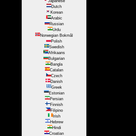
Japanese
Dutch
Korean
Arabic
Russian
Urdu
Norwegian Bokmål
Polish
Swedish
Afrikaans
Bulgarian
Bangla
Catalan
Czech
Danish
Greek
Estonian
Persian
Finnish
Filipino
Irish
Hebrew
Hindi
Croatian