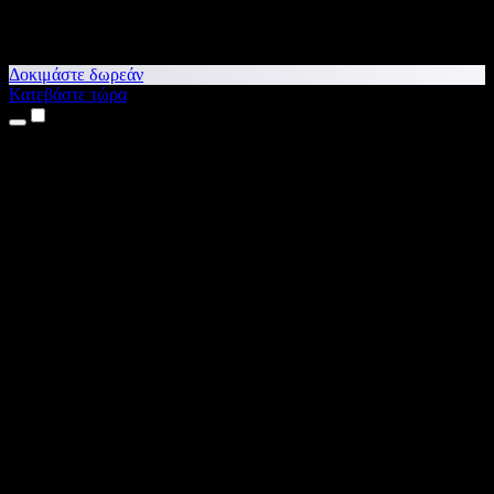
Δοκιμάστε δωρεάν
Κατεβάστε τώρα
Προϊόντα
Κείμενο σε Ομιλία
Εφαρμογές για iPhone & iPad
Εφαρμογή για Android
Επέκταση για Chrome
Επέκταση για Edge
Web εφαρμογή
Εφαρμογή για Mac
Εφαρμογή για Windows