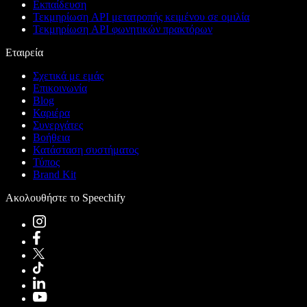
Εκπαίδευση
Τεκμηρίωση API μετατροπής κειμένου σε ομιλία
Τεκμηρίωση API φωνητικών πρακτόρων
Εταιρεία
Σχετικά με εμάς
Επικοινωνία
Blog
Καριέρα
Συνεργάτες
Βοήθεια
Κατάσταση συστήματος
Τύπος
Brand Kit
Ακολουθήστε το Speechify