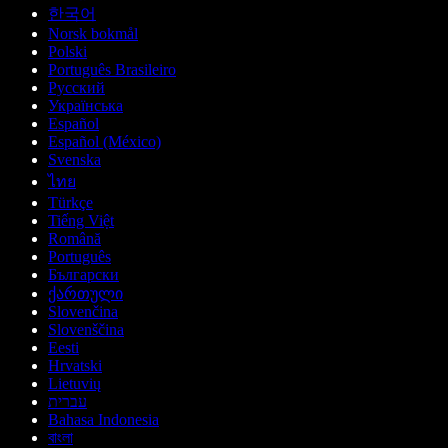
한국어
Norsk bokmål
Polski
Português Brasileiro
Русский
Українська
Español
Español (México)
Svenska
ไทย
Türkçe
Tiếng Việt
Română
Português
Български
ქართული
Slovenčina
Slovenščina
Eesti
Hrvatski
Lietuvių
עברית
Bahasa Indonesia
বাংলা