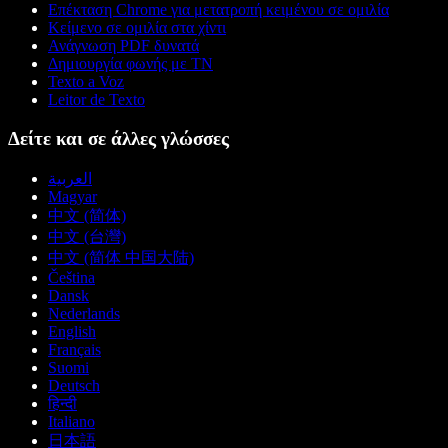
Επέκταση Chrome για μετατροπή κειμένου σε ομιλία
Κείμενο σε ομιλία στα χίντι
Ανάγνωση PDF δυνατά
Δημιουργία φωνής με ΤΝ
Texto a Voz
Leitor de Texto
Δείτε και σε άλλες γλώσσες
العربية
Magyar
中文 (简体)
中文 (台灣)
中文 (简体 中国大陆)
Čeština
Dansk
Nederlands
English
Français
Suomi
Deutsch
हिन्दी
Italiano
日本語