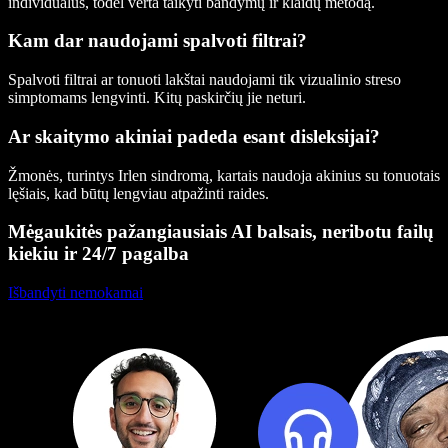
individualus, todėl verta taikyti bandymų ir klaidų metodą.
Kam dar naudojami spalvoti filtrai?
Spalvoti filtrai ar tonuoti lakštai naudojami tik vizualinio streso
simptomams lengvinti. Kitų paskirčių jie neturi.
Ar skaitymo akiniai padeda esant disleksijai?
Žmonės, turintys Irlen sindromą, kartais naudoja akinius su tonuotais
lęšiais, kad būtų lengviau atpažinti raides.
Mėgaukitės pažangiausiais AI balsais, neribotu failų
kiekiu ir 24/7 pagalba
Išbandyti nemokamai