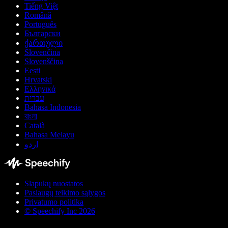
Tiếng Việt
Română
Português
Български
ქართული
Slovenčina
Slovenščina
Eesti
Hrvatski
Ελληνικά
עברית
Bahasa Indonesia
বাংলা
Català
Bahasa Melayu
اردو
Slapukų nuostatos
Paslaugų teikimo sąlygos
Privatumo politika
© Speechify Inc 2026