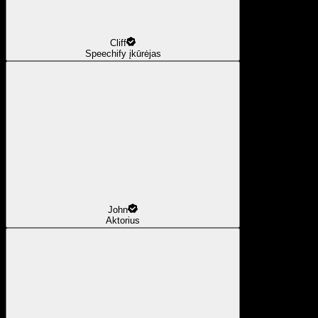
Cliff
Speechify įkūrėjas
John
Aktorius