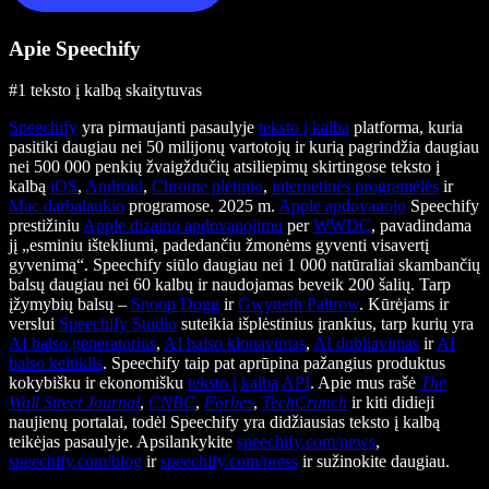
Apie Speechify
#1 teksto į kalbą skaitytuvas
Speechify
yra pirmaujanti pasaulyje
teksto į kalbą
platforma, kuria
pasitiki daugiau nei 50 milijonų vartotojų ir kurią pagrindžia daugiau
nei 500 000 penkių žvaigždučių atsiliepimų skirtingose teksto į
kalbą
iOS
,
Android
,
Chrome plėtinio
,
internetinės programėlės
ir
Mac darbalaukio
programose. 2025 m.
Apple apdovanojo
Speechify
prestižiniu
Apple dizaino apdovanojimu
per
WWDC
, pavadindama
jį „esminiu ištekliumi, padedančiu žmonėms gyventi visavertį
gyvenimą“. Speechify siūlo daugiau nei 1 000 natūraliai skambančių
balsų daugiau nei 60 kalbų ir naudojamas beveik 200 šalių. Tarp
įžymybių balsų –
Snoop Dogg
ir
Gwyneth Paltrow
. Kūrėjams ir
verslui
Speechify Studio
suteikia išplėstinius įrankius, tarp kurių yra
AI balso generatorius
,
AI balso klonavimas
,
AI dubliavimas
ir
AI
balso keitiklis
. Speechify taip pat aprūpina pažangius produktus
kokybišku ir ekonomišku
teksto į kalbą API
. Apie mus rašė
The
Wall Street Journal
,
CNBC
,
Forbes
,
TechCrunch
ir kiti didieji
naujienų portalai, todėl Speechify yra didžiausias teksto į kalbą
teikėjas pasaulyje. Apsilankykite
speechify.com/news
,
speechify.com/blog
ir
speechify.com/press
ir sužinokite daugiau.