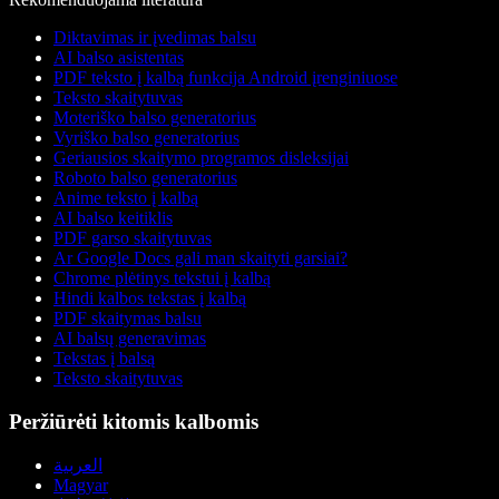
Diktavimas ir įvedimas balsu
AI balso asistentas
PDF teksto į kalbą funkcija Android įrenginiuose
Teksto skaitytuvas
Moteriško balso generatorius
Vyriško balso generatorius
Geriausios skaitymo programos disleksijai
Roboto balso generatorius
Anime teksto į kalbą
AI balso keitiklis
PDF garso skaitytuvas
Ar Google Docs gali man skaityti garsiai?
Chrome plėtinys tekstui į kalbą
Hindi kalbos tekstas į kalbą
PDF skaitymas balsu
AI balsų generavimas
Tekstas į balsą
Teksto skaitytuvas
Peržiūrėti kitomis kalbomis
العربية
Magyar