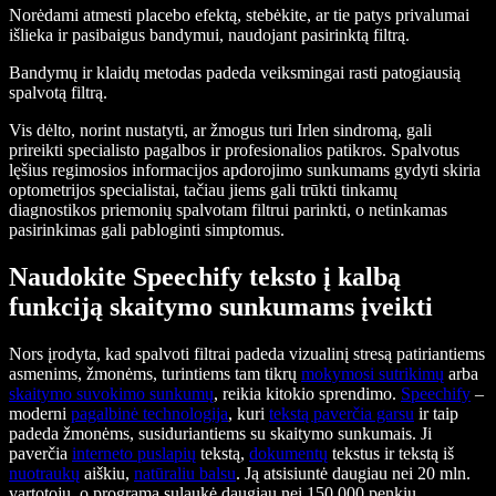
Norėdami atmesti placebo efektą, stebėkite, ar tie patys privalumai
išlieka ir pasibaigus bandymui, naudojant pasirinktą filtrą.
Bandymų ir klaidų metodas padeda veiksmingai rasti patogiausią
spalvotą filtrą.
Vis dėlto, norint nustatyti, ar žmogus turi Irlen sindromą, gali
prireikti specialisto pagalbos ir profesionalios patikros. Spalvotus
lęšius regimosios informacijos apdorojimo sunkumams gydyti skiria
optometrijos specialistai, tačiau jiems gali trūkti tinkamų
diagnostikos priemonių spalvotam filtrui parinkti, o netinkamas
pasirinkimas gali pabloginti simptomus.
Naudokite Speechify teksto į kalbą
funkciją skaitymo sunkumams įveikti
Nors įrodyta, kad spalvoti filtrai padeda vizualinį stresą patiriantiems
asmenims, žmonėms, turintiems tam tikrų
mokymosi sutrikimų
arba
skaitymo suvokimo sunkumų
, reikia kitokio sprendimo.
Speechify
–
moderni
pagalbinė technologija
, kuri
tekstą paverčia garsu
ir taip
padeda žmonėms, susiduriantiems su skaitymo sunkumais. Ji
paverčia
interneto puslapių
tekstą,
dokumentų
tekstus ir tekstą iš
nuotraukų
aiškiu,
natūraliu balsu
. Ją atsisiuntė daugiau nei 20 mln.
vartotojų, o programa sulaukė daugiau nei 150 000 penkių