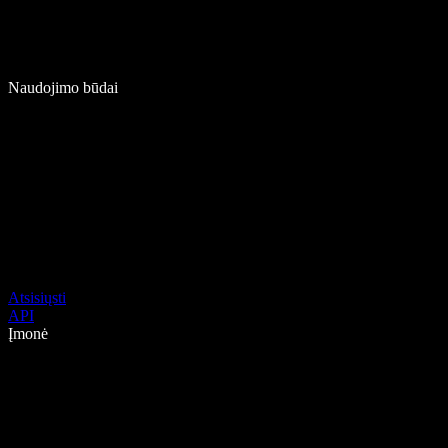
Naudojimo būdai
Atsisiųsti
API
Įmonė