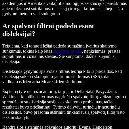
akademijos ir Amerikos vaikų oftalmologijos asociacijos pareiškimas
apie mokymosi sutrikimus, disleksiją ir regą, kuriame suabejota šio
gydymo metodo veiksmingumu.
Ar spalvoti filtrai padeda esant
disleksijai?
Teigiama, kad tonuoti lęšiai padeda sumažinti įvairius skaitymo
sunkumus, tokius kaip lėtas
skaitymo greitis
, netikslumas, prastas
supratimas ir vizualinis stresas. Šie simptomai dažnai siejami su
disleksija.
Disleksijos gydymo spalvotais filtrais teorija kilo iš prielaidos, kad
disleksiją sukelia skotopinio jautrumo sindromas (SSS), dar
vadinamas Irlen arba Meares-Irlen sindromu.
Šią temą tyrė nemažai autorių, tarp jų ir Della Sala. Pavyzdžiui,
Wilkins ir kt. atliktas tyrimas nagrinėjo spalvotų filtrų veiksmingumą
sprendžiant su disleksija susijusias skaitymo problemas, tačiau
rezultatai buvo prieštaringi. Tyrimo dalyvių, turinčių ir neturinčių
disleksijos, buvo prašoma atsirinkti tinkamiausią spalvotą filtrą testo
tekstui skaityti.
Bendra šios sisteminės apžvalgos autorių (Evans, Henderson,