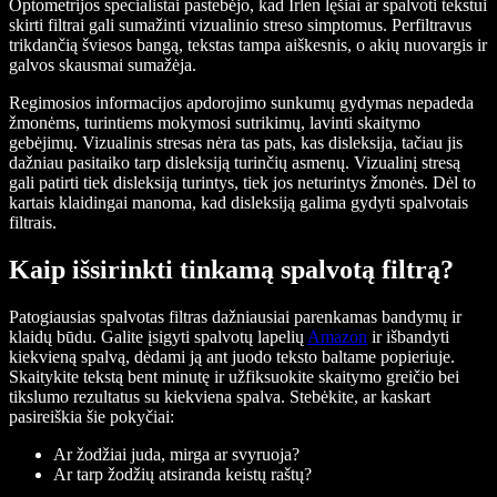
Optometrijos specialistai pastebėjo, kad Irlen lęšiai ar spalvoti tekstui
skirti filtrai gali sumažinti vizualinio streso simptomus. Perfiltravus
trikdančią šviesos bangą, tekstas tampa aiškesnis, o akių nuovargis ir
galvos skausmai sumažėja.
Regimosios informacijos apdorojimo sunkumų gydymas nepadeda
žmonėms, turintiems mokymosi sutrikimų, lavinti skaitymo
gebėjimų. Vizualinis stresas nėra tas pats, kas disleksija, tačiau jis
dažniau pasitaiko tarp disleksiją turinčių asmenų. Vizualinį stresą
gali patirti tiek disleksiją turintys, tiek jos neturintys žmonės. Dėl to
kartais klaidingai manoma, kad disleksiją galima gydyti spalvotais
filtrais.
Kaip išsirinkti tinkamą spalvotą filtrą?
Patogiausias spalvotas filtras dažniausiai parenkamas bandymų ir
klaidų būdu. Galite įsigyti spalvotų lapelių
Amazon
ir išbandyti
kiekvieną spalvą, dėdami ją ant juodo teksto baltame popieriuje.
Skaitykite tekstą bent minutę ir užfiksuokite skaitymo greičio bei
tikslumo rezultatus su kiekviena spalva. Stebėkite, ar kaskart
pasireiškia šie pokyčiai:
Ar žodžiai juda, mirga ar svyruoja?
Ar tarp žodžių atsiranda keistų raštų?