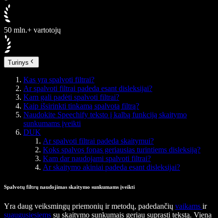
50 mln.+ vartotojų
Turinys
Kas yra spalvoti filtrai?
Ar spalvoti filtrai padeda esant disleksijai?
Kam gali padėti spalvoti filtrai?
Kaip išsirinkti tinkamą spalvotą filtrą?
Naudokite Speechify teksto į kalbą funkciją skaitymo
sunkumams įveikti
DUK
Ar spalvoti filtrai padeda skaitymui?
Koks spalvos fonas geriausias turintiems disleksiją?
Kam dar naudojami spalvoti filtrai?
Ar skaitymo akiniai padeda esant disleksijai?
Spalvotų filtrų naudojimas skaitymo sunkumams įveikti
Yra daug veiksmingų priemonių ir metodų, padedančių
vaikams
ir
suaugusiesiems
su skaitymo sunkumais geriau suprasti tekstą. Viena