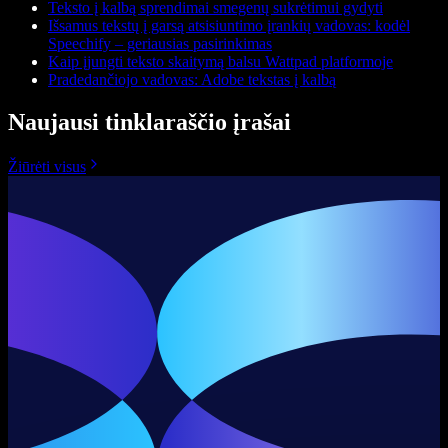
Teksto į kalbą sprendimai smegenų sukrėtimui gydyti
Išsamus tekstų į garsą atsisiuntimo įrankių vadovas: kodėl
Speechify – geriausias pasirinkimas
Kaip įjungti teksto skaitymą balsu Wattpad platformoje
Pradedančiojo vadovas: Adobe tekstas į kalbą
Naujausi tinklaraščio įrašai
Žiūrėti visus