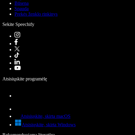
Būsena
Spauda
Prekės ženklo rinkinys
Sekite Speechify
Atsisiųskite programėlę
Atsisiųskite, skirta macOS
Atsisiųskite, skirta Windows
Rekomenduojama literatūra