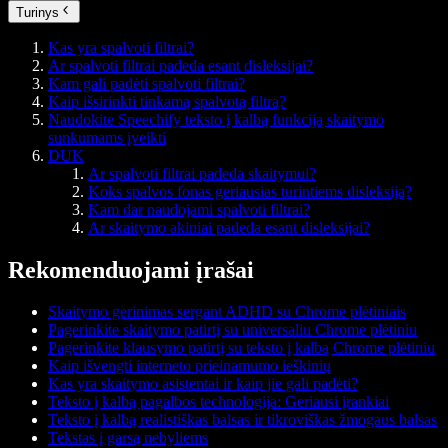
Turinys
Kas yra spalvoti filtrai?
Ar spalvoti filtrai padeda esant disleksijai?
Kam gali padėti spalvoti filtrai?
Kaip išsirinkti tinkamą spalvotą filtrą?
Naudokite Speechify teksto į kalbą funkciją skaitymo
sunkumams įveikti
DUK
Ar spalvoti filtrai padeda skaitymui?
Koks spalvos fonas geriausias turintiems disleksiją?
Kam dar naudojami spalvoti filtrai?
Ar skaitymo akiniai padeda esant disleksijai?
Rekomenduojami įrašai
Skaitymo gerinimas sergant ADHD su Chrome plėtiniais
Pagerinkite skaitymo patirtį su universaliu Chrome plėtiniu
Pagerinkite klausymo patirtį su teksto į kalbą Chrome plėtiniu
Kaip išvengti interneto prieinamumo ieškinių
Kas yra skaitymo asistentai ir kaip jie gali padėti?
Teksto į kalbą pagalbos technologija: Geriausi įrankiai
Teksto į kalbą realistiškas balsas ir tikroviškas žmogaus balsas
Tekstas į garsą nebyliems