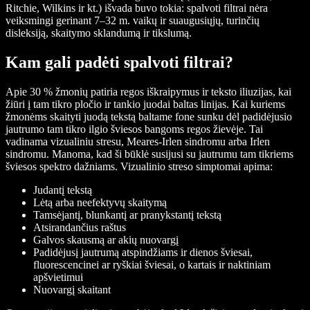
Ritchie, Wilkins ir kt.) išvada buvo tokia: spalvoti filtrai nėra
veiksmingi gerinant 7–32 m. vaikų ir suaugusiųjų, turinčių
disleksiją, skaitymo sklandumą ir tikslumą.
Kam gali padėti spalvoti filtrai?
Apie 30 % žmonių patiria regos iškraipymus ir teksto iliuzijas, kai
žiūri į tam tikro pločio ir tankio juodai baltas linijas. Kai kuriems
žmonėms skaityti juodą tekstą baltame fone sunku dėl padidėjusio
jautrumo tam tikro ilgio šviesos bangoms regos žievėje. Tai
vadinama vizualiniu stresu, Meares-Irlen sindromu arba Irlen
sindromu. Manoma, kad ši būklė susijusi su jautrumu tam tikriems
šviesos spektro dažniams. Vizualinio streso simptomai apima:
Judantį tekstą
Lėtą arba neefektyvų skaitymą
Tamsėjantį, blunkantį ar pranykstantį tekstą
Atsirandančius raštus
Galvos skausmą ar akių nuovargį
Padidėjusį jautrumą atspindžiams ir dienos šviesai,
fluorescencinei ar ryškiai šviesai, o kartais ir naktiniam
apšvietimui
Nuovargį skaitant