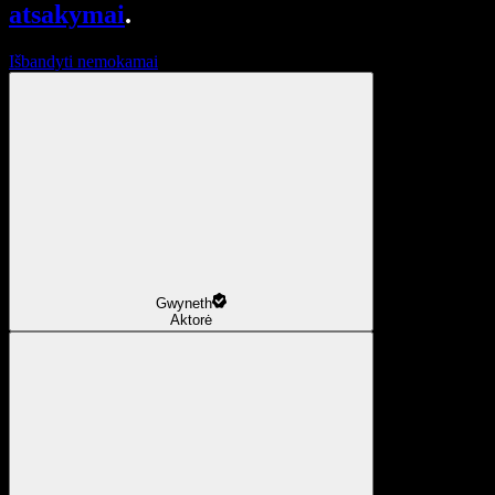
atsakymai
.
Išbandyti nemokamai
Gwyneth
Aktorė