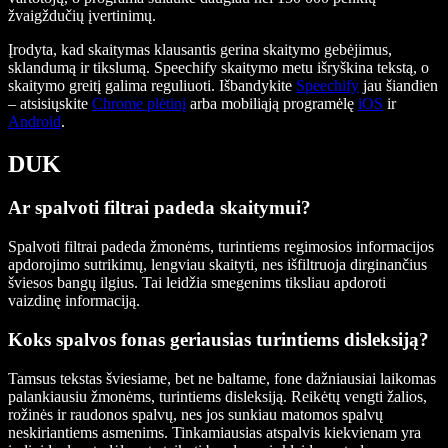
žvaigždučių įvertinimų.
Įrodyta, kad skaitymas klausantis gerina skaitymo gebėjimus,
sklandumą ir tikslumą. Speechify skaitymo metu išryškina tekstą, o
skaitymo greitį galima reguliuoti. Išbandykite
Speechify
jau šiandien
– atsisiųskite
Chrome plėtinį
arba mobiliąją programėlę
iOS
ir
Android
.
DUK
Ar spalvoti filtrai padeda skaitymui?
Spalvoti filtrai padeda žmonėms, turintiems regimosios informacijos
apdorojimo sutrikimų, lengviau skaityti, nes išfiltruoja dirginančius
šviesos bangų ilgius. Tai leidžia smegenims tiksliau apdoroti
vaizdinę informaciją.
Koks spalvos fonas geriausias turintiems disleksiją?
Tamsus tekstas šviesiame, bet ne baltame, fone dažniausiai laikomas
palankiausiu žmonėms, turintiems disleksiją. Reikėtų vengti žalios,
rožinės ir raudonos spalvų, nes jos sunkiau matomos spalvų
neskiriantiems asmenims. Tinkamiausias atspalvis kiekvienam yra