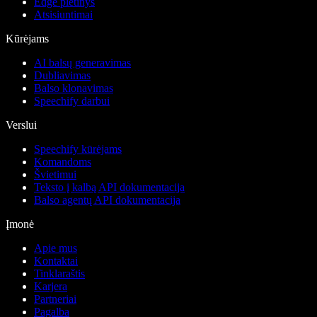
Edge plėtinys
Atsisiuntimai
Kūrėjams
AI balsų generavimas
Dubliavimas
Balso klonavimas
Speechify darbui
Verslui
Speechify kūrėjams
Komandoms
Švietimui
Teksto į kalbą API dokumentacija
Balso agentų API dokumentacija
Įmonė
Apie mus
Kontaktai
Tinklaraštis
Karjera
Partneriai
Pagalba