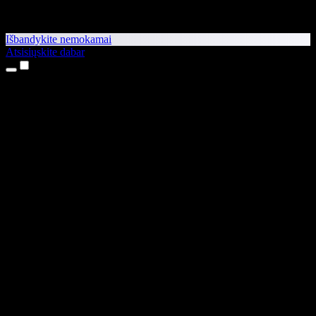
Išbandykite nemokamai
Atsisiųskite dabar
Produktai
Teksto skaitymas balsu
iPhone ir iPad programėlės
Android programėlė
Chrome plėtinys
Edge plėtinys
Interneto programėlė
Mac programėlė
Windows programėlė