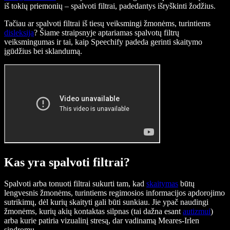
iš tokių priemonių – spalvoti filtrai, padedantys išryškinti žodžius.
Tačiau ar spalvoti filtrai iš tiesų veiksmingi žmonėms, turintiems
disleksiją
? Šiame straipsnyje aptariamas spalvotų filtrų
veiksmingumas ir tai, kaip Speechify padeda gerinti skaitymo
įgūdžius bei sklandumą.
Kas yra spalvoti filtrai?
Spalvoti arba tonuoti filtrai sukurti tam, kad
skaitymas
būtų
lengvesnis žmonėms, turintiems regimosios informacijos apdorojimo
sutrikimų, dėl kurių skaityti gali būti sunkiau. Jie ypač naudingi
žmonėms, kurių akių kontaktas silpnas (tai dažna esant
autizmui
)
arba kurie patiria vizualinį stresą, dar vadinamą Meares-Irlen
sindromu.