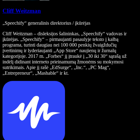
Cliff Weitzman
„Speechify“ generalinis direktorius / įkūrėjas
Cliff Weitzman – disleksijos šalininkas, „Speechify“ vadovas ir
įkūrėjas. „Speechify“ – pirmaujanti pasaulyje teksto į kalbą
programa, turinti daugiau nei 100 000 penkių žvaigždučių
įvertinimų ir lyderiaujanti „App Store“ naujienų ir žurnalų
kategorijoje. 2017 m. „Forbes“ jį įtraukė į „30 iki 30“ sąrašą už
indėlį didinant interneto prieinamumą žmonėms su mokymosi
sutrikimais. Apie jį rašė „EdSurge“, „Inc.“, „PC Mag“,
„Entrepreneur“, „Mashable“ ir kt.