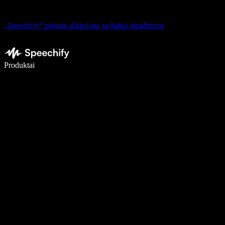
„Speechify“ pristato diktofoną su balso atpažinimu
Rašykite 5× greičiau naudodami diktavimą balsu
Produktai
Sužinokite daugiau