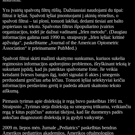
Yra įvairių spalvotų filtrų rūšių. Dažniausiai naudojami du tipai:
filtrai ir lęšiai. Spalvoti lęšiai įmontuojami į akinių rėmelius, o
spalvoti filtrai – tai ploni, tonuoti lakštai, dedami tiesiai ant balto
popieriaus su tekstu. Spalvotus filtrus išpopuliarino įvairios
organizacijos, todėl jie dažnai vadinami „Irlen metodu“. (Daugiau
informacijos galima rasti 1990 m. straipsnyje „Irlen lęšiai: kritinė
apžvalga“, paskelbtame „Journal of the American Optometric
Association“ ir prieinamame PubMed.)
Spalvoti filtrai skirti mažinti skaitymo sunkumus, kuriuos sukelia
regimosios informacijos apdorojimo problemos, išryškinant tekstą ir
sukuriant įspūdį, kad jis pateiktas spalvotame fone. Jie veikia
keisdami šviesos bangos ilgį, todėl signalai iš akies į smegenis
perduodami greičiau arba lėčiau. Tonuoti lęšiai selektyviai keičia
informacijos perdavimo greitį ir padeda atkurti skaitomo teksto
aiškumą.
Pirmasis tyrimas apie disleksiją ir regą buvo paskelbtas 1991 m.
Straipsnio „Tyrimas sieja disleksiją su smegenų trūkumu, veikiančiu
regą ir kitus pojūčius“ autoriai tikėjosi, kad šie duomenys padės
anksčiau diagnozuoti disleksiją ir ją gydyti vaikystėje.
2009 m. liepos mėn. žurnale „Pediatrics“ paskelbtas bendras
Amerikos pediatrijos akademijos, Amerikos oftalmologijos