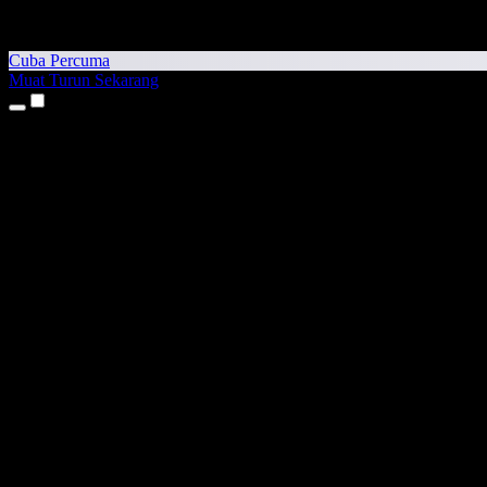
Cuba Percuma
Muat Turun Sekarang
Produk
Teks kepada Pertuturan
Aplikasi iPhone & iPad
Aplikasi Android
Sambungan Chrome
Sambungan Edge
Aplikasi Web
Aplikasi Mac
Aplikasi Windows