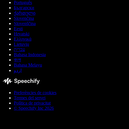
Português
Български
ქართული
Slovenčina
Slovenščina
Eesti
Hrvatski
Ελληνικά
Lietuvių
עברית
Bahasa Indonesia
বাংলা
Bahasa Melayu
اردو
Preferències de cookies
Termes del servei
Política de privacitat
© Speechify Inc 2026