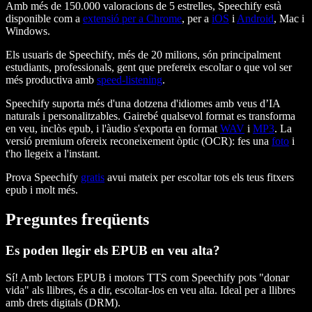
Amb més de 150.000 valoracions de 5 estrelles, Speechify està
disponible com a
extensió per a Chrome
, per a
iOS
i
Android
, Mac i
Windows.
Els usuaris de Speechify, més de 20 milions, són principalment
estudiants, professionals, gent que prefereix escoltar o que vol ser
més productiva amb
speed-listening
.
Speechify suporta més d'una dotzena d'idiomes amb veus d’IA
naturals i personalitzables. Gairebé qualsevol format es transforma
en veu, inclòs epub, i l'àudio s'exporta en format
WAV
i
MP3
. La
versió premium ofereix reconeixement òptic (OCR): fes una
foto
i
t'ho llegeix a l'instant.
Prova Speechify
gratis
avui mateix per escoltar tots els teus fitxers
epub i molt més.
Preguntes freqüents
Es poden llegir els EPUB en veu alta?
Sí! Amb lectors EPUB i motors TTS com Speechify pots "donar
vida" als llibres, és a dir, escoltar-los en veu alta. Ideal per a llibres
amb drets digitals (DRM).