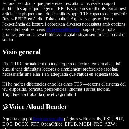
lectors i estudiants que prefereixen escoltar o necessiten suport
auditiu, les apps que llegeixen EPUB són eines molt útils. En aquest
article, t'expliquem nou de les millors apps TTS capaces de convertir
fitxers EPUB en àudio d'alta qualitat. Aquestes apps milloren
l'experiència de lectura i cobreixen diverses necessitats amb opcions
d'escolta flexibles, veus
IA personalitzades
i suport per a molts
idiomes, perquè la teva biblioteca digital estigui sempre a l'abast d'un
sol toc.
Visió general
Els EPUB normalment no tenen opció de lectura en veu alta, així
que, si tens dificultats lectores o simplement prefereixes escoltar,
necessitaràs una eina TTS adequada que t'ajudi en aquesta tasca.
Hi ha moltes diferències entre les eines TTS —segons el sistema del
teu dispositiu, formats, preferències, idiomes i altres factors.
T'ajudarem a trobar la que et vagi millor!
@Voice Aloud Reader
Aquesta app pot
llegir en veu alta
pàgines web, emails, TXT, PDF,
DOC, DOCX, RTF, OpenOffice, EPUB, MOBI, PRC, AZW i