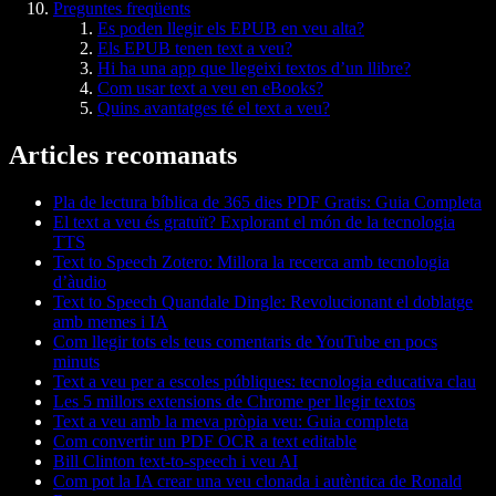
Preguntes freqüents
Es poden llegir els EPUB en veu alta?
Els EPUB tenen text a veu?
Hi ha una app que llegeixi textos d’un llibre?
Com usar text a veu en eBooks?
Quins avantatges té el text a veu?
Articles recomanats
Pla de lectura bíblica de 365 dies PDF Gratis: Guia Completa
El text a veu és gratuït? Explorant el món de la tecnologia
TTS
Text to Speech Zotero: Millora la recerca amb tecnologia
d’àudio
Text to Speech Quandale Dingle: Revolucionant el doblatge
amb memes i IA
Com llegir tots els teus comentaris de YouTube en pocs
minuts
Text a veu per a escoles públiques: tecnologia educativa clau
Les 5 millors extensions de Chrome per llegir textos
Text a veu amb la meva pròpia veu: Guia completa
Com convertir un PDF OCR a text editable
Bill Clinton text-to-speech i veu AI
Com pot la IA crear una veu clonada i autèntica de Ronald