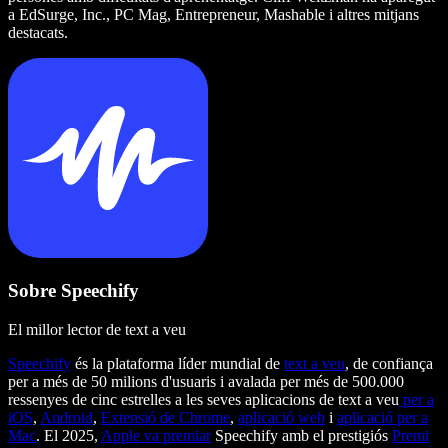
a EdSurge, Inc., PC Mag, Entrepreneur, Mashable i altres mitjans
destacats.
Sobre Speechify
El millor lector de text a veu
Speechify
és la plataforma líder mundial de
text a veu
, de confiança
per a més de 50 milions d'usuaris i avalada per més de 500.000
ressenyes de cinc estrelles a les seves aplicacions de text a veu
per a
iOS
,
Android
,
Extensió de Chrome
,
aplicació web
i
aplicació per a
Mac
. El 2025,
Apple va premiar
Speechify amb el prestigiós
Premi