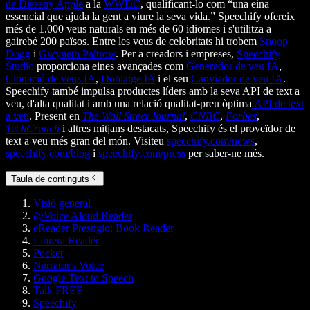
de Disseny Apple
a la
WWDC
, qualificant-lo com “una eina
essencial que ajuda la gent a viure la seva vida.” Speechify ofereix
més de 1.000 veus naturals en més de 60 idiomes i s'utilitza a
gairebé 200 països. Entre les veus de celebritats hi trobem
Snoop
Dogg
i
Gwyneth Paltrow
. Per a creadors i empreses,
Speechify
Studio
proporciona eines avançades com
Generador de veu IA
,
Clonació de veus IA
,
Doblatge IA
i el seu
Canviador de veu IA
.
Speechify també impulsa productes líders amb la seva API de text a
veu, d'alta qualitat i amb una relació qualitat-preu òptima
API de text
a veu
. Present en
The Wall Street Journal
,
CNBC
,
Forbes
,
TechCrunch
i altres mitjans destacats, Speechify és el proveïdor de
text a veu més gran del món. Visiteu
speechify.com/news
,
speechify.com/blog
i
speechify.com/press
per saber-ne més.
Taula de continguts
Visió general
@Voice Aloud Reader
eReader Prestigio: Book Reader
Librera Reader
Pocket
Narrator's Voice
Google Text to Speech
Talk FREE
Speechify