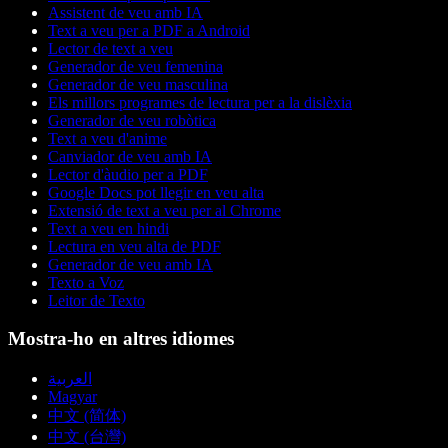
Assistent de veu amb IA
Text a veu per a PDF a Android
Lector de text a veu
Generador de veu femenina
Generador de veu masculina
Els millors programes de lectura per a la dislèxia
Generador de veu robòtica
Text a veu d'anime
Canviador de veu amb IA
Lector d'àudio per a PDF
Google Docs pot llegir en veu alta
Extensió de text a veu per al Chrome
Text a veu en hindi
Lectura en veu alta de PDF
Generador de veu amb IA
Texto a Voz
Leitor de Texto
Mostra-ho en altres idiomes
العربية
Magyar
中文 (简体)
中文 (台灣)