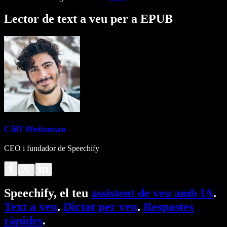
Lector de text a veu per a EPUB
Cliff Weitzman
CEO i fundador de Speechify
Speechify, el teu
assistent de veu amb IA
.
Text a veu
.
Dictat per veu
.
Respostes
ràpides
.