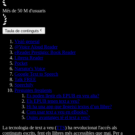
Més de 50 M d'usuaris
Taula de continguts
Visió general
@Voice Aloud Reader
eReader Prestigio: Book Reader
Librera Reader
Pocket
Narrator's Voice
Google Text to Speech
Talk FREE
Speechify
Preguntes freqüents
Es poden llegir els EPUB en veu alta?
Els EPUB tenen text a veu?
Hi ha una app que llegeixi textos d’un llibre?
Com usar text a veu en eBooks?
Quins avantatges té el text a veu?
La tecnologia de text a veu (
TTS
) ha revolucionat l'accés als
continguts escrits, fent els llibres més accessibles que mai. Per a