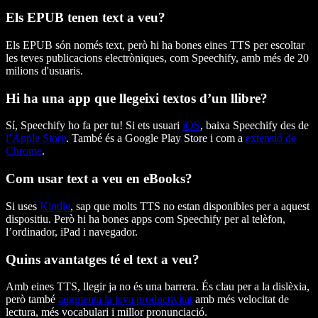
Els EPUB tenen text a veu?
Els EPUB són només text, però hi ha bones eines TTS per escoltar
les teves publicacions electròniques, com Speechify, amb més de 20
milions d'usuaris.
Hi ha una app que llegeixi textos d’un llibre?
Sí, Speechify ho fa per tu! Si ets usuari
iOS
, baixa Speechify des de
l’Apple Store
. També és a Google Play Store i com a
extensió de
Chrome
.
Com usar text a veu en eBooks?
Si uses
Kindle
, sap que molts TTS no estan disponibles per a aquest
dispositiu. Però hi ha bones apps com Speechify per al telèfon,
l’ordinador, iPad i navegador.
Quins avantatges té el text a veu?
Amb eines TTS, llegir ja no és una barrera. És clau per a la dislèxia,
però també
augmenta la teva productivitat
amb més velocitat de
lectura, més vocabulari i millor pronunciació.