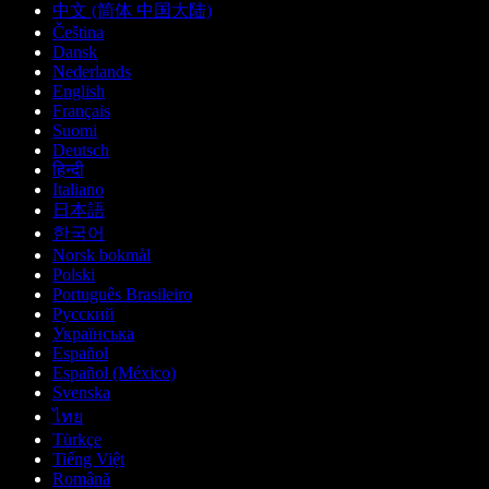
中文 (简体 中国大陆)
Čeština
Dansk
Nederlands
English
Français
Suomi
Deutsch
हिन्दी
Italiano
日本語
한국어
Norsk bokmål
Polski
Português Brasileiro
Русский
Українська
Español
Español (México)
Svenska
ไทย
Türkçe
Tiếng Việt
Română