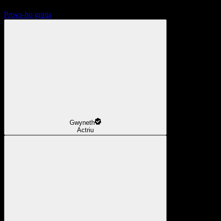
Prova-ho gratis
Gwyneth
Actriu