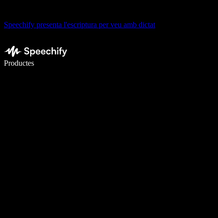
Speechify presenta l'escriptura per veu amb dictat
Escriu 5× més ràpid amb la veu
Productes
Més informació