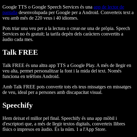
Google TTS o Google Speech Services és una
app de lector de
pantalla
desenvolupada per Google per a Android. Converteix text a
veu amb més de 220 veus i 40 idiomes.
Pots triar una veu per a la lectura o crear-ne una de pròpia. Speech
Services no és gratuït; la tarifa depèn dels caràcters convertits a
àudio cada mes.
Talk FREE
Talk FREE és una altra app TTS a Google Play. A més de llegir en
veu alta, permet personalitzar la font i la mida del text. Només
funciona en telèfons Android.
Amb Talk FREE pots convertir tots els teus missatges en missatges
de veu, ideal per a persones amb discapacitat visual.
Speechify
Hem deixat el millor pel final. Speechify és una app mòbil i
d'escriptori que, a més de llegir textos digitals, converteix llibres
físics o impresos en àudio. És la núm. 1 a l'App Store.