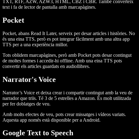
TXT, RTF, AZW, AZW3, HTML, CBZ i CBR. També converteix
text i fa de lector de pantalla amb marcapàgines.
Pocket
Pocket, abans Read It Later, serveix per desar articles i històries. No
és una eina TTS, però es pot integrar fàcilment amb una altra app
TTS per a una experiència millor.
Tots oblidem marcapàgines, però amb Pocket pots desar contingut
de moltes formes i accedir-hi offline. Amb una eina TTS pots
convertir els articles guardats en audiollibres.
Narrator's Voice
Narrator’s Voice et deixa crear i compartir contingut amb la veu de
narrador que triïs. Té 3 de 5 estrelles a Amazon. És molt utilitzada
per fer doblatges de veu.
Amb molts efectes de veu, pots crear missatges i vídeos variats.
Aquesta app només està disponible per a Android.
Google Text to Speech