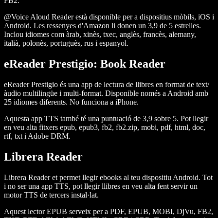
FB2.
@Voice Aloud Reader està disponible per a dispositius mòbils, iOS i
Android. Les ressenyes d'Amazon li donen un 3,9 de 5 estrelles.
Inclou idiomes com àrab, xinès, txec, anglès, francès, alemany,
italià, polonès, portuguès, rus i espanyol.
eReader Prestigio: Book Reader
eReader Prestigio és una app de lectura de llibres en format de text/
àudio multilingüe i multi-format. Disponible només a Android amb
25 idiomes diferents. No funciona a iPhone.
Aquesta app TTS també té una puntuació de 3,9 sobre 5. Pot llegir
en veu alta fitxers epub, epub3, fb2, fb2.zip, mobi, pdf, html, doc,
rtf, txt i Adobe DRM.
Librera Reader
Librera Reader et permet llegir ebooks al teu dispositiu Android. Tot
i no ser una app TTS, pot llegir llibres en veu alta fent servir un
motor TTS de tercers instal·lat.
Aquest lector EPUB serveix per a PDF, EPUB, MOBI, DjVu, FB2,