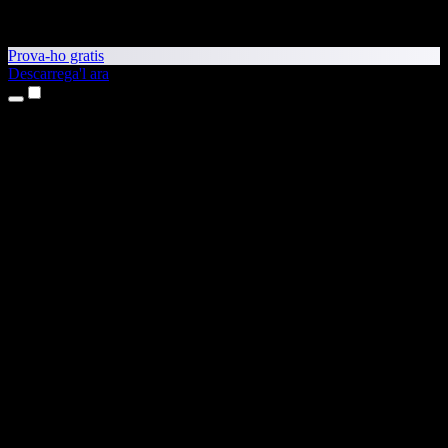
Prova-ho gratis
Descarrega'l ara
Productes
Text a veu
Aplicacions per a iPhone i iPad
Aplicació per a Android
Extensió per al Chrome
Extensió per a l'Edge
Aplicació web
Aplicació per al Mac
Aplicació per al Windows