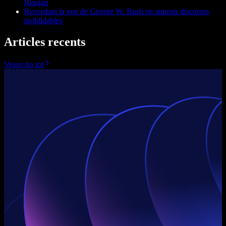
Reagan
Recordant la veu de George W. Bush en aquests discursos
inoblidables
Articles recents
Veure-ho tot