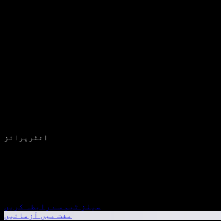
انٹرپرائز
سیلز ٹیم سے رابطہ کریں
مفت میں آزمائیں