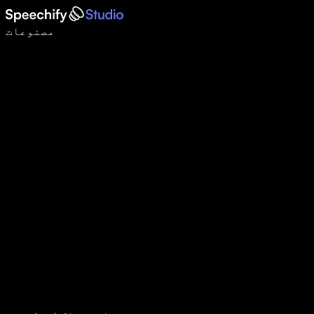
وائس ٹائپنگ کے ساتھ 5 گنا تیزی سے لکھیں
مصنوعات
مزید جانیں