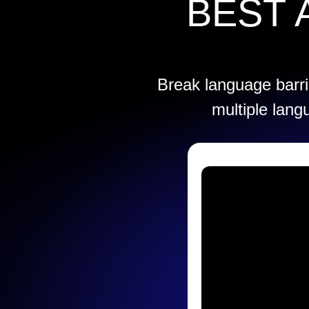
BEST 
Break language barrie
multiple lang