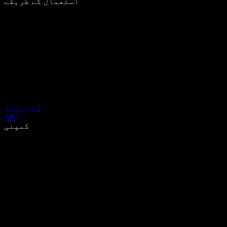
استعمال کے طریقے
ڈاؤن لوڈ
API
کمپنی