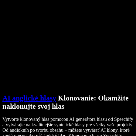
AI generátor hlasu
Príbehy používateľov
Čítanie Dokumentov Google nahlas
B2B prípadové štúdie
AI menič hlasu
Recenzie
Aplikácie na čítanie textu nahlas
Tlač
Čítaj mi
Prehrávač textu na reč
Pre firmy
Kontaktovať obchodné oddelenie
Speechify pre firmy a školy
Speechify pre Access to Work
Speechify pre DSA
SIMBA hlasoví agenti
Speechify pre vývojárov
AI anglické hlasy
Klonovanie: Okamžite
naklonujte svoj hlas
Vytvorte klonovaný hlas pomocou AI generátora hlasu od Speechify
a vytvárajte najkvalitnejšie syntetické hlasy pre všetky vaše projekty.
Od audiokníh po tvorbu obsahu – môžete vytvárať AI klony, ktoré
znejú presne ako váš ľudský hlas. Klonovanie hlasu Speechify