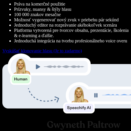
Práva na komerčné použitie
Prízvuky, nuansy & štýly hlasu
100 000 znakov mesačne
Možnosť vygenerovať nový zvuk v priebehu pár sekúnd
Jednoduchý editor na rozprávanie akéhokoľvek scenára
Platforma vytvorená pre tvorcov obsahu, prezentácie, školenia
& e-learning a ďalšie.
Jednoduchá integrácia na tvorbu profesionálneho voice overu
Vyskúšať klonovanie hlasu (Je to zadarmo)