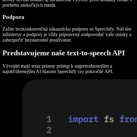
priebehu niekoľkých minút.
Podpora
Zažite bezkonkurenčnú zákaznícku podporu so Speechify. Náš tím
inžinierov a podpory je vždy pripravený zodpovedať vaše otázky a
zabezpečiť bezstarostné používanie.
Predstavujeme naše text-to-speech API
Vývojári majú teraz priamy prístup k najprirodzenejším a
najobľúbenejším AI hlasom Speechify cez pokročilé API.