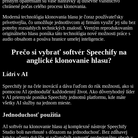
prísnym opatreniam sú vaše nahrávky aj duševné vlastníctvo
chránené počas celého procesu klonovania.
Moderná technológia klonovania hlasu je čoraz používateľsky
prívetivejšia, čo umožňuje jednotlivcom aj firmám využiť jej silu bez
potreby rozsiahlych technických znalostí. Verným reprodukovaním
originálneho hlasu ponúka táto technológia nové možnosti práce s
audio obsahom a posúva hranice umelej inteligencie.
Prečo si vybrať softvér Speechify na
anglické klonovanie hlasu?
Lídri v AI
Speechify je na čele inovácií a dáva ľuďom do rúk možnosti, ako si
pomocou AI zjednodušiť každodenný život. Ako dôveryhodný líder
v AI priemysle ponúka Speechify jednotnú platformu, kde máte
všetky AI služby na jednom mieste.
Jednoduchosť použitia
AI softvér na klonovanie hlasu aj komplexné nástroje Speechify
Studio boli navrhnuté s dôrazom na jednoduchosť. Bez zdĺhavej
krivky učenia dokáže aj začiatočník vytvoriť profesionálny obsah v