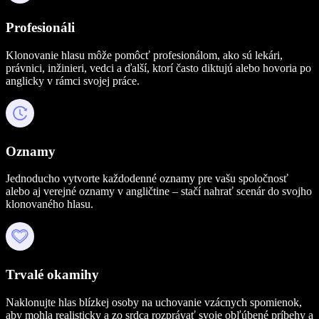
Profesionáli
Klonovanie hlasu môže pomôcť profesionálom, ako sú lekári,
právnici, inžinieri, vedci a ďalší, ktorí často diktujú alebo hovoria po
anglicky v rámci svojej práce.
Oznamy
Jednoducho vytvorte každodenné oznamy pre vašu spoločnosť
alebo aj verejné oznamy v angličtine – stačí nahrať scenár do svojho
klonovaného hlasu.
Trvalé okamihy
Naklonujte hlas blízkej osoby na uchovanie vzácnych spomienok,
aby mohla realisticky a zo srdca rozprávať svoje obľúbené príbehy a