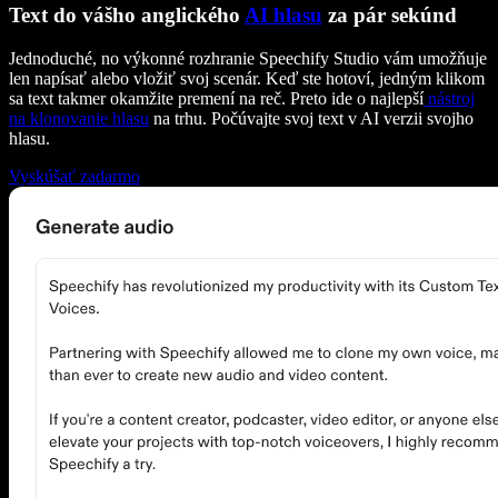
Text do vášho anglického
AI hlasu
za pár sekúnd
Jednoduché, no výkonné rozhranie Speechify Studio vám umožňuje
len napísať alebo vložiť svoj scenár. Keď ste hotoví, jedným klikom
sa text takmer okamžite premení na reč. Preto ide o najlepší
nástroj
na klonovanie hlasu
na trhu. Počúvajte svoj text v AI verzii svojho
hlasu.
Vyskúšať zadarmo