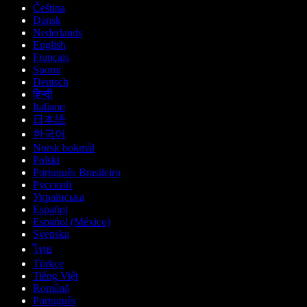
Čeština
Dansk
Nederlands
English
Français
Suomi
Deutsch
हिन्दी
Italiano
日本語
한국어
Norsk bokmål
Polski
Português Brasileiro
Русский
Українська
Español
Español (México)
Svenska
ไทย
Türkçe
Tiếng Việt
Română
Português