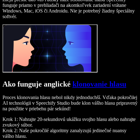
funguje priamo v prehliadači na akomkoľvek zariadení vrátane
Windows, Mac, iOS či Androidu. Nie je potrebný žiadny špeciálny
softvér.
Ako funguje anglické
klonovanie hlasu
Proces klonovania hlasu nebol nikdy jednoduchší. Vďaka pokročilej
AI technológii v Speechify Studio bude klon vášho hlasu pripravený
na použitie v priebehu pár sekúnd!
Krok 1: Nahrajte 20-sekundovú ukážku svojho hlasu alebo nahrajte
zvukový súbor.
Krok 2: Naše pokročilé algoritmy zanalyzujú jedinečné nuansy
vášho hlasu.