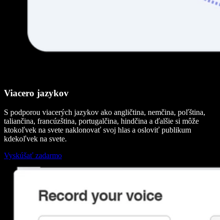
Viacero jazykov
S podporou viacerých jazykov ako angličtina, nemčina, poľština,
taliančina, francúzština, portugalčina, hindčina a ďalšie si môže
ktokoľvek na svete naklonovať svoj hlas a osloviť publikum
kdekoľvek na svete.
Vyskúšať zadarmo