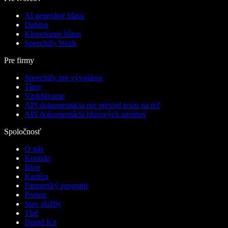
AI generátor hlasu
Dabing
Klonovanie hlasu
Speechify Work
Pre firmy
Speechify pre vývojárov
Tímy
Vzdelávanie
API dokumentácia pre prevod textu na reč
API dokumentácia hlasových agentov
Spoločnosť
O nás
Kontakt
Blog
Kariéra
Partnerský program
Pomoc
Stav služby
Tlač
Brand Kit