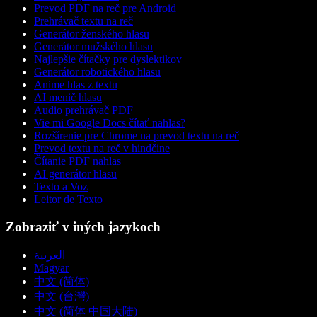
Prevod PDF na reč pre Android
Prehrávač textu na reč
Generátor ženského hlasu
Generátor mužského hlasu
Najlepšie čítačky pre dyslektikov
Generátor robotického hlasu
Anime hlas z textu
AI menič hlasu
Audio prehrávač PDF
Vie mi Google Docs čítať nahlas?
Rozšírenie pre Chrome na prevod textu na reč
Prevod textu na reč v hindčine
Čítanie PDF nahlas
AI generátor hlasu
Texto a Voz
Leitor de Texto
Zobraziť v iných jazykoch
العربية
Magyar
中文 (简体)
中文 (台灣)
中文 (简体 中国大陆)