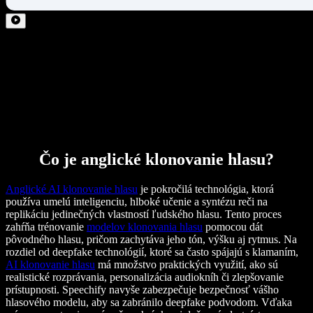
Čo je anglické klonovanie hlasu?
Anglické AI klonovanie hlasu
je pokročilá technológia, ktorá
používa umelú inteligenciu, hlboké učenie a syntézu reči na
replikáciu jedinečných vlastností ľudského hlasu. Tento proces
zahŕňa trénovanie
modelov klonovania hlasu
pomocou dát
pôvodného hlasu, pričom zachytáva jeho tón, výšku aj rytmus. Na
rozdiel od deepfake technológií, ktoré sa často spájajú s klamaním,
AI klonovanie hlasu
má množstvo praktických využití, ako sú
realistické rozprávania, personalizácia audiokníh či zlepšovanie
prístupnosti. Speechify navyše zabezpečuje bezpečnosť vášho
hlasového modelu, aby sa zabránilo deepfake podvodom. Vďaka