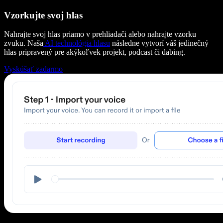
Vzorkujte svoj hlas
Nahrajte svoj hlas priamo v prehliadači alebo nahrajte vzorku
zvuku. Naša
AI technológia hlasu
následne vytvorí váš jedinečný
hlas pripravený pre akýkoľvek projekt, podcast či dabing.
Vyskúšať zadarmo