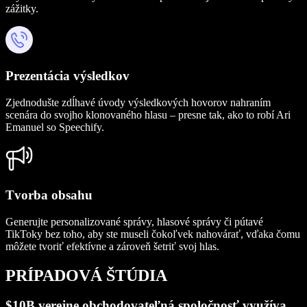
zážitky.
Prezentácia výsledkov
Zjednodušte zdĺhavé úvody výsledkových hovorov nahraním
scenára do svojho klonovaného hlasu – presne tak, ako to robí Ari
Emanuel so Speechify.
Tvorba obsahu
Generujte personalizované správy, hlasové správy či pútavé
TikToky bez toho, aby ste museli čokoľvek nahovárať, vďaka čomu
môžete tvoriť efektívne a zároveň šetriť svoj hlas.
PRÍPADOVÁ ŠTÚDIA
$10B verejne obchodovateľná spoločnosť využíva