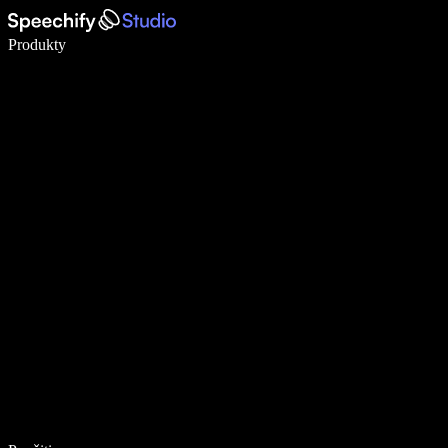
Píšte 5× rýchlejšie pomocou hlasového diktovania
Produkty
Zistiť viac