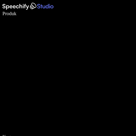
Tulis 5× lebih pantas dengan menaip menggunakan suara
Produk
Ketahui Lebih Lanjut