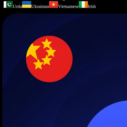
Urdu
Ukrainian
Vietnamese
Irish