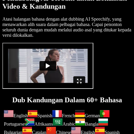
Video & Kandungan
Atasi halangan bahasa dengan alat dubbing AI Speechify, yang
menawarkan alih suara dalam pelbagai bahasa. Capai penonton
seluruh dunia dengan mudah melalui audio asal yang ditukar kepada
versi dilokalkan.
Dub Kandungan Dalam 60+ Bahasa
English
Spanish
French
German
Portuguese
Afrikaans
Arabic
Bangla
Bulgarian
Catalan
Chinese
English
Spanish