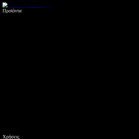
Γράψτε 5× πιο γρήγορα με φωνητική πληκτρολόγηση
Προϊόντα
Μάθετε περισσότερα
Χρήσεις