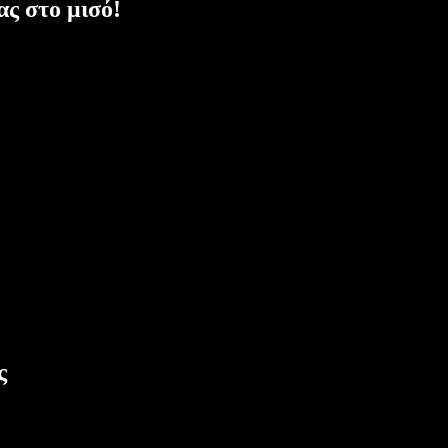
ας στο μισό!
ς