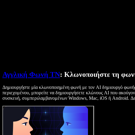
Αναγνώστης κειμένου σε ομιλία
Επιχειρήσεις
Επικοινωνήστε με το Τμήμα Πωλήσεων
Speechify για επιχειρήσεις & εκπαίδευση
Speechify για Access to Work
Speechify για DSA
SIMBA Φωνητικοί Πράκτορες
Speechify για προγραμματιστές
Αγγλική Φωνή ΤΝ
: Κλωνοποιήστε τη φων
Δημιουργήστε μία κλωνοποιημένη φωνή με τον AI δημιουργό φωνής τ
περιεχομένου, μπορείτε να δημιουργήσετε κλώνους AI που ακούγον
συσκευή, συμπεριλαμβανομένων Windows, Mac, iOS ή Android. Δεν 