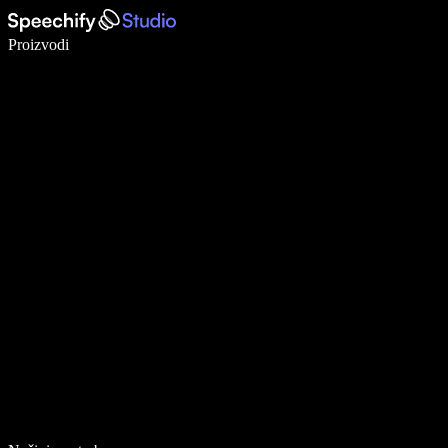
Pišite 5× brže uz glasovno diktiranje
Proizvodi
Saznajte više