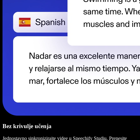
Bez krivulje učenja
Jednostavno sinkronizirajte videe u Speechify Studiu. Prenesite