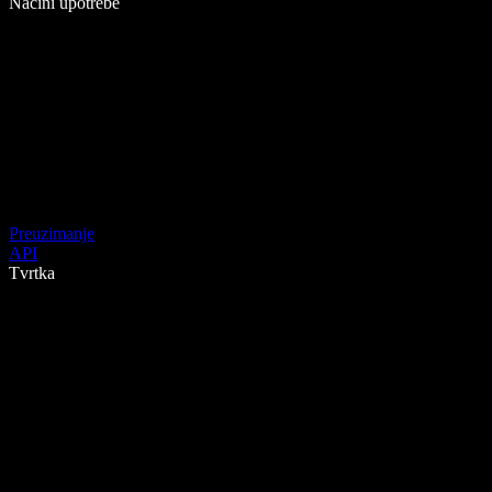
Načini upotrebe
Preuzimanje
API
Tvrtka