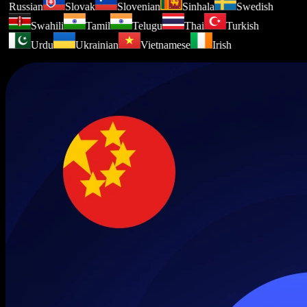
Russian
Slovak
Slovenian
Sinhala
Swedish
Swahili
Tamil
Telugu
Thai
Turkish
Urdu
Ukrainian
Vietnamese
Irish