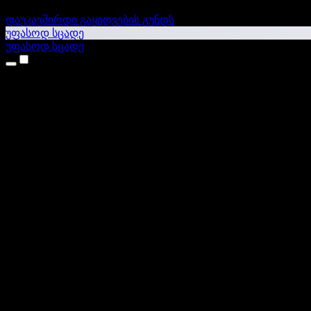
დაუკავშირდი გაყიდვების გუნდს
უფასოდ სცადე
უფასოდ სცადე
პროდუქტები
ტექსტი ხმაში
iPhone & iPad აპები
Android აპი
Chrome გაფართოება
Edge გაფართოება
ვებაპი
Mac აპი