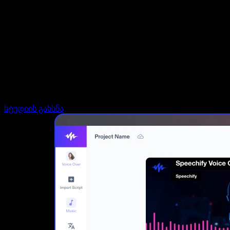
დაუკავშირდი გაყიდვების გუნდს
Speechify ბიზნესისა და EDU-სთვის
Speechify Work-ზე წვდომა
Speechify DSA-სთვის
SIMBA ხმოვანი აგენტები
Speechify დეველოპერებისთვის
სტუდიის გახსნა