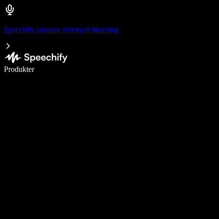
Speechify lanserar röststyrd diktering
Skriv 5× snabbare med röstdiktering
Produkter
Läs mer