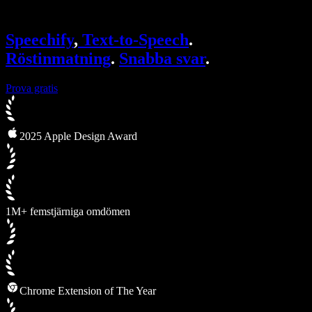
Speechify för Access to Work
Speechify för DSA
SIMBA-röstagenter
Speechify
,
Text-to-Speech
.
Speechify för utvecklare
Röstinmatning
.
Snabba svar
.
Prova gratis
2025 Apple Design Award
1M+ femstjärniga omdömen
Chrome Extension of The Year