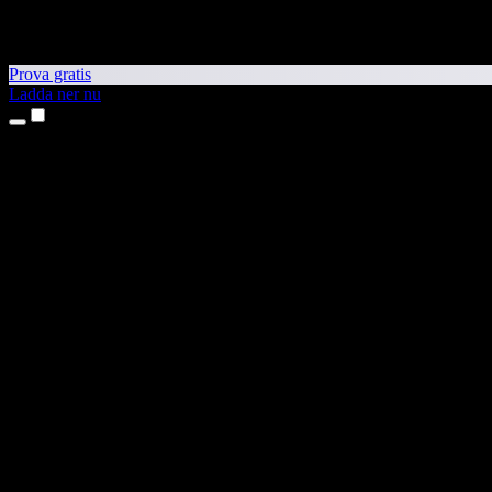
Prova gratis
Ladda ner nu
Produkter
Text till tal
Appar för iPhone och iPad
Android-app
Chrome-tillägg
Edge-tillägg
Webbapp
Mac-app
Windows-app