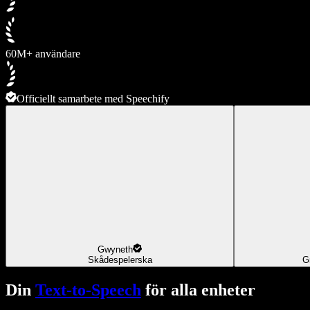
60M+ användare
Officiellt samarbete med Speechify
Gwyneth
Skådespelerska
G
Din
Text-to-Speech
för alla enheter