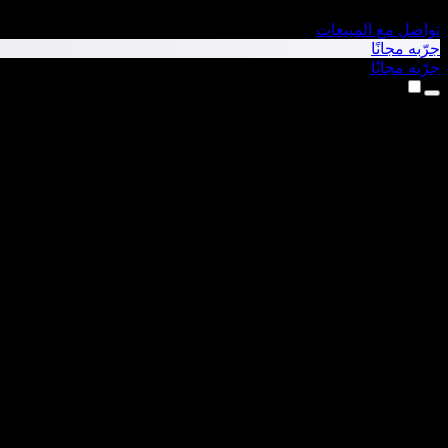
تواصل مع المبيعات
جرّبه مجانًا
جرّبه مجانًا
المنتجات
تحويل النص إلى كلام
تطبيق iPhone وiPad
تطبيق Android
إضافة Chrome
إضافة Edge
تطبيق الويب
تطبيق Mac
تطبيق Windows