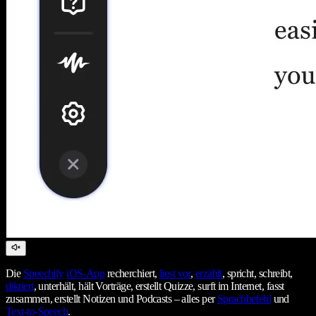
Die
Speechify
iOS-App
recherchiert,
liest vor
,
erzählt
, spricht, schreibt,
diktiert
, unterhält, hält Vorträge, erstellt Quizze, surft im Internet, fasst
zusammen, erstellt Notizen und Podcasts – alles per
Sprachbefehl
und
Text-to-Speech
.