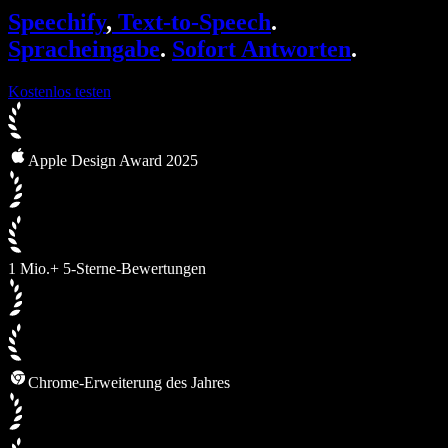
SIMBA Voice Agents
Speechify
,
Text-to-Speech
.
Speechify für Entwickler
Spracheingabe
.
Sofort Antworten
.
Kostenlos testen
Apple Design Award 2025
1 Mio.+ 5-Sterne-Bewertungen
Chrome-Erweiterung des Jahres