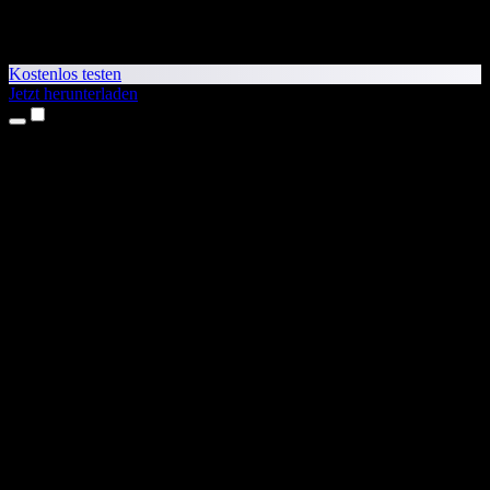
Kostenlos testen
Jetzt herunterladen
Produkte
Texte vorlesen lassen
iPhone- & iPad-Apps
Android-App
Chrome-Erweiterung
Edge-Erweiterung
Web-App
Mac-App
Windows-App