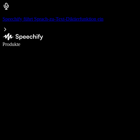
Speechify führt Sprach-zu-Text-Diktierfunktion ein
5× schneller schreiben mit Spracheingabe
Produkte
Mehr erfahren