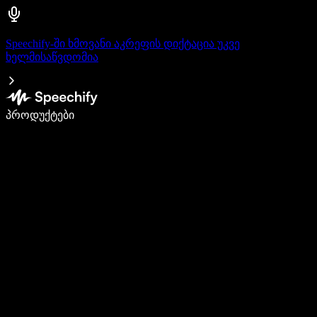
Speechify-ში ხმოვანი აკრეფის დიქტაცია უკვე
ხელმისაწვდომია
დაწერე 5-ჯერ სწრაფად ხმით კარნახით
პროდუქტები
გაიგე მეტი