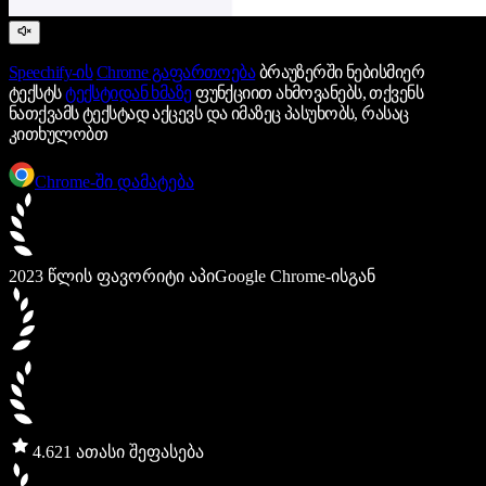
Speechify-ის
Chrome გაფართოება
ბრაუზერში ნებისმიერ
ტექსტს
ტექსტიდან ხმაზე
ფუნქციით ახმოვანებს, თქვენს
ნათქვამს ტექსტად აქცევს და იმაზეც პასუხობს, რასაც
კითხულობთ
Chrome-ში დამატება
2023 წლის ფავორიტი აპი
Google Chrome-ისგან
4.6
21 ათასი შეფასება