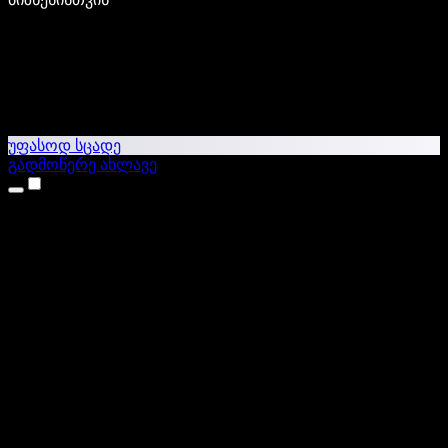
უფასოდ სცადე
გადმოწერე ახლავე
პროდუქტები
ტექსტი ხმაში
iPhone & iPad აპები
Android აპი
Chrome გაფართოება