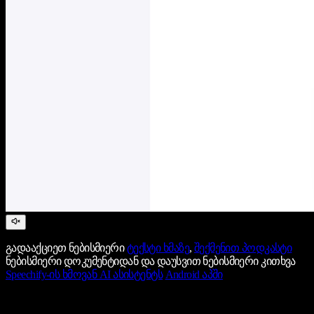
გადააქციეთ ნებისმიერი
ტექსტი ხმაზე
,
შექმენით პოდკასტი
ნებისმიერი დოკუმენტიდან და დაუსვით ნებისმიერი კითხვა
Speechify-ის ხმოვან AI ასისტენტს
Android აპში