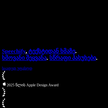
ბიზნესისთვის
Speechify ბიზნესისა და EDU-სთვის
Speechify Work-ზე წვდომა
Speechify DSA-სთვის
SIMBA ხმოვანი აგენტები
Speechify
,
ტექსტიდან ხმაზე
.
Speechify დეველოპერებისთვის
ხმოვანი შეყვანა
.
სწრაფი პასუხები
.
სცადეთ უფასოდ
2025 წლის Apple Design Award