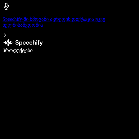
Speechify-ში ხმოვანი აკრეფის დიქტაცია უკვე
ხელმისაწვდომია
დაწერე 5-ჯერ სწრაფად ხმით კარნახით
პროდუქტები
გაიგე მეტი