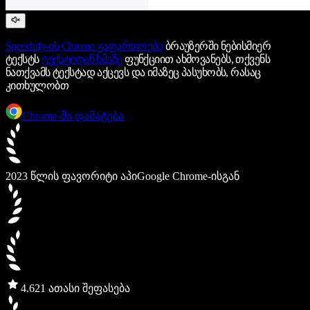
Speechify-ის
Chrome გაფართოება
ბრაუზერში ნებისმიერ
ტექსტს
ტექსტიდან ხმაზე
ფუნქციით ახმოვანებს, თქვენს
ნათქვამს ტექსტად აქცევს და იმაზეც პასუხობს, რასაც
კითხულობთ
Chrome-ში დამატება
2023 წლის ფავორიტი აპი
Google Chrome-ისგან
4.6
21 ათასი შეფასება