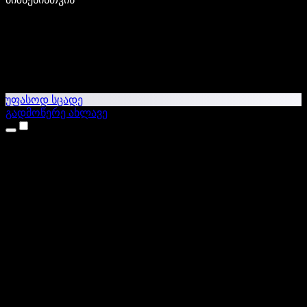
უფასოდ სცადე
გადმოწერე ახლავე
პროდუქტები
ტექსტი ხმაში
iPhone & iPad აპები
Android აპი
Chrome გაფართოება