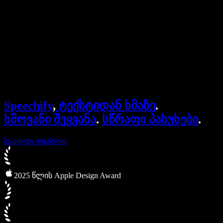
ბიზნესისთვის
Speechify ბიზნესისა და EDU-სთვის
Speechify Work-ზე წვდომა
Speechify DSA-სთვის
SIMBA ხმოვანი აგენტები
Speechify
,
ტექსტიდან ხმაზე
.
Speechify დეველოპერებისთვის
ხმოვანი შეყვანა
.
სწრაფი პასუხები
.
სცადეთ უფასოდ
2025 წლის Apple Design Award