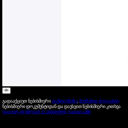
გადააქციეთ ნებისმიერი
ტექსტი ხმაზე
,
შექმენით პოდკასტი
ნებისმიერი დოკუმენტიდან და დაუსვით ნებისმიერი კითხვა
Speechify-ის ხმოვან AI ასისტენტს
Android აპში